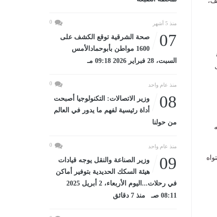
يف،
0
منذ 5 أشهر
07
صحة الشرقية توقع الكشف على
1600 مواطن بأبوحمادالأمس
السبت، 28 فبراير 2026 09:18 مـ
0
منذ عام واحد
08
وزير الاتصالات: التكنولوجيا أصبحت
أداة رئيسية لفهم ما يدور في العالم
من حولنا
ه
0
منذ عام واحد
واه
09
وزير الصناعة والنقل يوجه قيادات
هيئة السكك الحديدية بتوفير أماكن
في رحلات...اليوم الأربعاء، 2 أبريل 2025
08:11 صـ منذ 7 دقائق