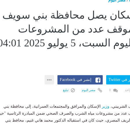
/
مصر اليوم
إسكان يصل محافظة بني سويف
 موقف عدد من المشروعات
ضمن...اليوم السبت، 5 يوليو 2025 01
ى Twitter
إنشر فى Facebook
احد
0
مصر اليوم
تبليغ
الشربيني،
وزير
الإسكان والمرافق والمجتمعات العمرانية، إلى محافظة بني
 عدد من مشروعات مياه الشرب والصرف الصحي ضمن المبادرة الرئاسية "حيا
لريف المصري، حيث كان في استقباله الدكتور محمد هاني غنيم، محافظ بني