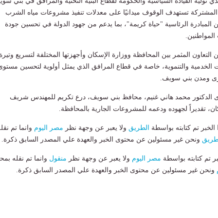
ذي توليه القيادة السياسية والحكومة لقطاع البنية التحتية والمرافق في بني سو
 المشتركة تستهدف الوقوف ميدانيًا على معدلات تنفيذ مشروعات مياه الشرب
مبادرة الرئاسية "حياة كريمة"، بما يدعم من جهود الدولة في تحسين جودة
 المواطنين.
التعاون المثمر بين المحافظة ووزارة الإسكان وأجهزتها المختلفة لتسريع وتيرة
الخدمية والتنموية، خاصة في قطاع المرافق الذي يمثل أولوية لتحسين مستوى
رى ومدن بني سويف.
دى الدكتور محمد هاني غنيم، محافظ بني سويف، درع تكريم للمهندس شريف
ان، تقديراً لجهوده ودعمه للمشروعات الجارية بالمحافظة.
لخبر تم كتابته بواسطة
الطريق
ولا يعبر عن وجهة نظر
مصر اليوم
وانما تم نقل
طريق
ونحن غير مسئولين عن محتوى الخبر والعهدة علي المصدر السابق ذكرة.
بر تم كتابته بواسطة
مصر اليوم
ولا يعبر عن وجهة نظر
منقول
وانما تم نقله بمحت
ونحن غير مسئولين عن محتوى الخبر والعهدة علي المصدر السابق ذكرة.