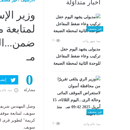
الارشيف
/
غير مصنف
أخبار متداوَلة
وزير ال
لمتابعة
غير مصنف
0
منذ شهر واحد
مدبولى يشهد اليوم حفل
مـ
تركيب وعاء ضغط المفاعل
للوحدة الثانية لمحطة الضبعة
0
إنشر ف
مشاركة
منذ عام و
وصل المهندس شريف 
غير مصنف
سويف، لمتابعة موقف
كريمة" لتطوير قرى ا
0
منذ عام واحد
سويف.