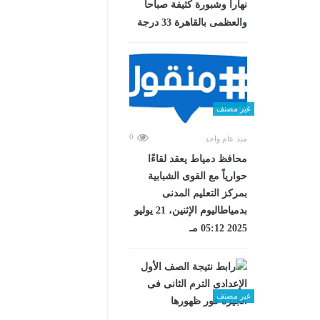
نهاراً وشبورة كثيفة صباحا
والعظمى بالقاهرة 33 درجة
غير مصنف
0
منذ عام واحد
محافظ دمياط يعقد لقاءًا
حوارياً مع القوى الشبابية
بمركز التعليم المدنى
بدمياطاليوم الإثنين، 21 يوليو
2025 05:12 مـ
غير مصنف