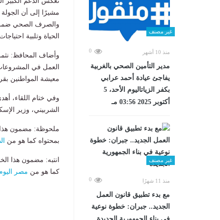
تعكس الدعم الكبير ال
مشيرًا إلى أن الجولة
والصرف الصحي ضمن ال
غير مصنف
الحياة وتلبية احتياجات
0
منذ 10 أشهر
وأضاف المحافظ: نثمن 
مدير التأمين الصحي بالغربية
العمل في المشروعات 
يفاجئ عيادة أحمد عرابي
معيشة المواطنين بق
بكفر الزياتاليوم الأحد، 5
وفي ختام اللقاء، أه
أكتوبر 2025 03:56 مـ
الشربيني، وزير الإسك
ملحوظة: مضمون هذا ا
بمحتواه كما هو من
ال
انتبه: مضمون هذا الخ
غير مصنف
كما هو من
مصر اليوم
0
منذ 11 شهرًا
مع بدء تطبيق قانون العمل
الجديد.. جبران: خطوة نوعية
في بناء الجمهورية الجديدة