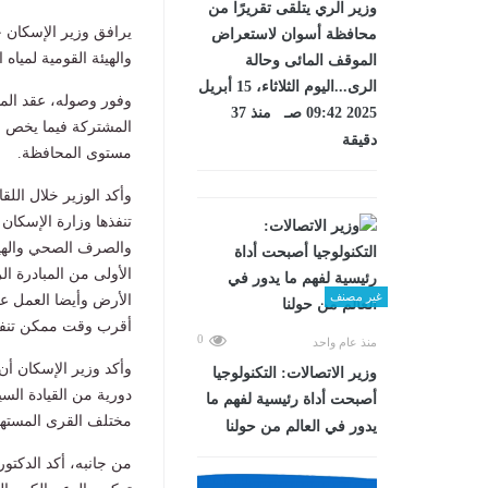
وزير الري يتلقى تقريرًا من
يرافق وزير الإسكان خ
محافظة أسوان لاستعراض
والهيئة القومية لمي
الموقف المائى وحالة
الرى...اليوم الثلاثاء، 15 أبريل
وفور وصوله، عقد الم
2025 09:42 صـ منذ 37
المشتركة فيما يخص
دقيقة
مستوى المحافظة.
وأكد الوزير خلال الل
تنفذها وزارة الإسكان
والصرف الصحي والهي
الأولى من المبادرة ال
غير مصنف
الأرض وأيضا العمل عل
أقرب وقت ممكن تنفيذا
0
منذ عام واحد
وأكد وزير الإسكان أن
وزير الاتصالات: التكنولوجيا
دورية من القيادة الس
أصبحت أداة رئيسية لفهم ما
مختلف القرى المستهد
يدور في العالم من حولنا
من جانبه، أكد الدكتو