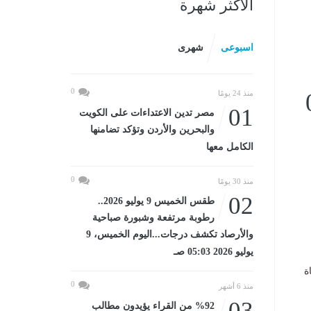
الأكثر شهرة
اسبوعى
شهرى
0
04:
منذ 24 يومًا
01
مصر تدين الاعتداءات على الكويت
والبحرين والأردن وتؤكد تضامنها
الكامل معها
0
منذ 30 يومًا
02
طقس الخميس 9 يوليو 2026..
رطوبة مرتفعة وشبورة صباحية
والأرصاد تكشف درجات...اليوم الخميس، 9
يوليو 2026 05:03 صـ
ة
0
منذ 6 أشهر
03
%92 من القراء يؤيدون مطالب