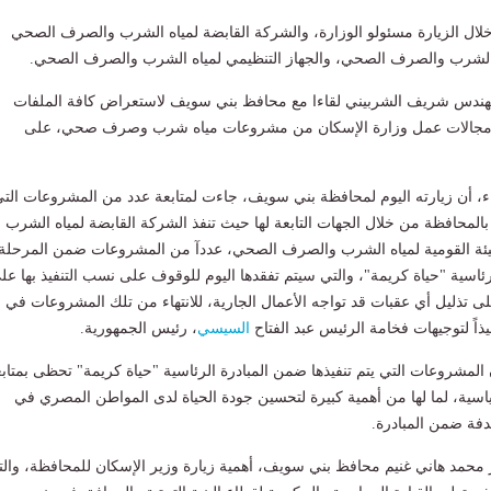
لال الزيارة مسئولو الوزارة، والشركة القابضة لمياه الشرب والصرف الصحي
اه الشرب والصرف الصحي، والجهاز التنظيمي لمياه الشرب والصرف الصحي.
هندس شريف الشربيني لقاءا مع محافظ بني سويف لاستعراض كافة الملفات
 مجالات عمل وزارة الإسكان من مشروعات مياه شرب وصرف صحي، على
قاء، أن زيارته اليوم لمحافظة بني سويف، جاءت لمتابعة عدد من المشروعات الت
 بالمحافظة من خلال الجهات التابعة لها حيث تنفذ الشركة القابضة لمياه الشرب
ئة القومية لمياه الشرب والصرف الصحي، عددآ من المشروعات ضمن المرحلة
رئاسية "حياة كريمة"، والتي سيتم تفقدها اليوم للوقوف على نسب التنفيذ بها عل
ى تذليل أي عقبات قد تواجه الأعمال الجارية، للانتهاء من تلك المشروعات في
ً لتوجيهات فخامة الرئيس عبد الفتاح
السيسي
، رئيس الجمهورية.
 المشروعات التي يتم تنفيذها ضمن المبادرة الرئاسية "حياة كريمة" تحظى بمتاب
ياسية، لما لها من أهمية كبيرة لتحسين جودة الحياة لدى المواطن المصري في
فة ضمن المبادرة.
ر محمد هاني غنيم محافظ بني سويف، أهمية زيارة وزير الإسكان للمحافظة، وال