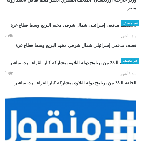
وزير خارجية أوزبكستان: المتحف المصري الكبير معلم ثقافي يجسد رؤية
مصر
غير مصنف
0
منذ 8 أشهر
قصف مدفعى إسرائيلى شمال شرقى مخيم البريج وسط قطاع غزة
غير مصنف
0
منذ 6 أشهر
الحلقة الـ25 من برنامج دولة التلاوة بمشاركة كبار القراء.. بث مباشر