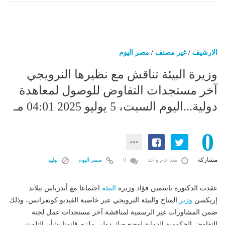
الارشيف
/
غير مصنف
/
مصر اليوم
وزيرة البيئة تناقش مع نظيرها النرويجي
آخر مستجدات التفاوض للوصول لمعاهدة
دولية...اليوم السبت، 5 يوليو 2025 04:01 مـ
0
مشاركة
منذ عام واحد
0
مصر اليوم
تبليغ
عقدت الدكتورة ياسمين فؤاد وزيرة
البيئة
اجتماعا مع أندرياس بيلاند
إريكسن
وزير
المناخ والبيئة النرويجي عبر خاصية الفيديو كونفرانس، وذلك
ضمن المشاورات غير الرسمية لمناقشة ‎آخر مستجدات عمل لجنة
التفاوض الحكومية الدولية لوضع صك دولي ملزم قانونا بشأن التلوث