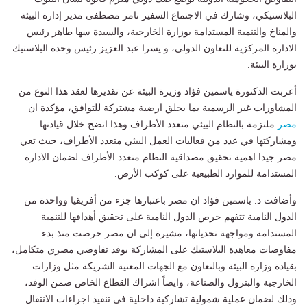
البلاستيكي، وشارك في الاجتماع السفير تامر مصطفى مدير إدارة البيئة
والمناخ والتنمية المستدامة بوزارة الخارجية، والسيدة سها طاهر رئيس
الادارة المركزية للتعاون الدولي، و يسرا عبد العزيز رئيس وحدة البلاستيك
بوزارة البيئة.
أعربت الدكتورة ياسمين فؤاد وزيرة البيئة عن تقديرها لعقد هذا النوع من
المشاورات غير الرسمية بما يخلق ارضية مشتركة للتوافق، مؤكدة ان
مصر
ملتزمة بالنظام البيئي متعدد الأطراف وهذا اتضح خلال قيادتها
ومشاركتها في عدد من فعاليات العمل البيئي متعدد الأطراف، حيث تعي
مصر جيدا اهمية تحقيق مصداقية النظام متعدد الأطراف لضمان الادارة
المستدامة للموارد الطبيعية على كوكب الأرض.
وأضافت د. ياسمين فؤاد ان مصر باعتبارها جزء من أفريقيا وواحدة من
الدول النامية تتفهم حرص الدول النامية على تحقيق أهدافها للتنمية
المستدامة ومواجهة تحدياتها، مشيرة إلى ان مصر حرصت منذ بدء
مفاوضات معاهدة البلاستيك على المشاركة بوفد تفاوضي مصري متكامل،
بقيادة وزارة البيئة وبالتعاون مع الجهات المعنية الشريكة مثل وزارات
الخارجية والبترول والصناعة، وايضاً اشراك القطاع الخاص ضمن الوفد،
وذلك لضمان عملية شمولية تشاركية داخلية في تنفيذ اجراءات الانتقال