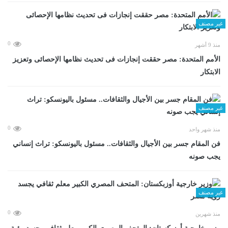
غير مصنف
0
منذ 9 أشهر
الأمم المتحدة: مصر حققت إنجازات فى تحديث نظامها الإحصائى وتعزيز
الابتكار
غير مصنف
0
منذ شهر واحد
فن المقام جسر بين الأجيال والثقافات.. مسئول باليونسكو: تراث إنساني
يجب صونه
غير مصنف
0
منذ شهرين