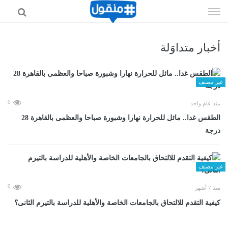
إذهب
الى
المحتوى
أخبار متداوَلة
غير مصنف
0
منذ عام واحد
الطقس غدا.. مائل للحرارة نهارا وشبورة صباحا والعظمى بالقاهرة 28
درجة
غير مصنف
0
منذ 7 أشهر
كيفية التقدم للالتحاق بالجامعات الخاصة والأهلية للدراسة بالتيرم الثانى؟