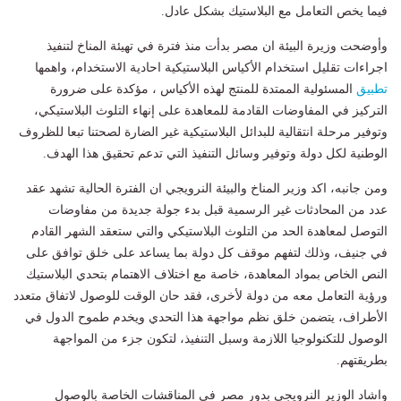
فيما يخص التعامل مع البلاستيك بشكل عادل.
وأوضحت وزيرة البيئة ان مصر بدأت منذ فترة في تهيئة المناخ لتنفيذ
اجراءات تقليل استخدام الأكياس البلاستيكية احادية الاستخدام، واهمها
تطبيق
المسئولية الممتدة للمنتج لهذه الأكياس ، مؤكدة على ضرورة
التركيز في المفاوضات القادمة للمعاهدة على إنهاء التلوث البلاستيكي،
وتوفير مرحلة انتقالية للبدائل البلاستيكية غير الضارة لصحتنا تبعا للظروف
الوطنية لكل دولة وتوفير وسائل التنفيذ التي تدعم تحقيق هذا الهدف.
ومن جانبه، اكد وزير المناخ والبيئة النرويجي ان الفترة الحالية تشهد عقد
عدد من المحادثات غير الرسمية قبل بدء جولة جديدة من مفاوضات
التوصل لمعاهدة الحد من التلوث البلاستيكي والتي ستعقد الشهر القادم
في جنيف، وذلك لتفهم موقف كل دولة بما يساعد على خلق توافق على
النص الخاص بمواد المعاهدة، خاصة مع اختلاف الاهتمام بتحدي البلاستيك
ورؤية التعامل معه من دولة لأخرى، فقد حان الوقت للوصول لاتفاق متعدد
الأطراف، يتضمن خلق نظم مواجهة هذا التحدي ويخدم طموح الدول في
الوصول للتكنولوجيا اللازمة وسبل التنفيذ، لتكون جزء من المواجهة
بطريقتهم.
واشاد الوزير النرويجي بدور مصر في المناقشات الخاصة بالوصول