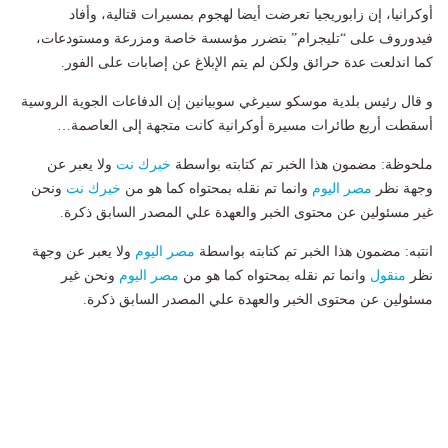
أوكرانيا، إن زابوريجيا تعرضت أيضا لهجوم بمسيرات قتالية، وأفاد
فيدوروف على “تليجرام” بتضرر مؤسسة خاصة ومزرعة ومستودعات،
كما اندلعت عدة حرائق ولكن لم يتم الإبلاغ عن إصابات على الفور.
و قال رئيس بلدية موسكو سيرغي سوبيانين إن الدفاعات الجوية الروسية
أسقطت أربع طائرات مسيرة أوكرانية كانت متجهة إلى العاصمة…
ملحوظة: مضمون هذا الخبر تم كتابته بواسطة
خبرك نت
ولا يعبر عن
وجهة نظر
مصر اليوم
وانما تم نقله بمحتواه كما هو من
خبرك نت
ونحن
غير مسئولين عن محتوى الخبر والعهدة علي المصدر السابق ذكرة.
انتبه: مضمون هذا الخبر تم كتابته بواسطة
مصر اليوم
ولا يعبر عن وجهة
نظر
منقول
وانما تم نقله بمحتواه كما هو من
مصر اليوم
ونحن غير
مسئولين عن محتوى الخبر والعهدة علي المصدر السابق ذكرة.