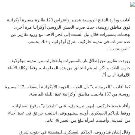
أفادت وزارة الدفاع الروسية بتدمير واعتراض 120 طائرة مسيرة أوكرانية
فوق مناطق روسية، حيث ضرب الجيش الروسي أوكرانيا مرة أخرى
بهجمات بمسيرات خلال ليل السبت إلى فجر الأحد، مع ورود تقارير عن
عدة ضربات في مدينة خاركيف شرق أوكرانيا، و ذلك بحسب
“العربية.نت”.
ووردت تقارير عن إطلاق نار بالمسيرات وانفجارات من مدينة ميكولايف
جنوب البلاد، و لكن لم يتم التحقق من هذه المعلومات، وفقا لوكالة الأنباء
الألمانية “د ب أ”.
كما أفادت “العربية.نت” بأن القوات الجوية الأوكرانية أسقطت 117 مسيرة
روسية من 157 هاجمت مناطق أوكرانية عدة الليلة الماضية.
وأفاد عمدة خاركيف، إيهور تيريخوف، على “تليجرام” بوقوع انفجارات،
ووفقا للحاكم العسكري، أوليه سينيهوبوف، اندلعت حرائق في عدة أحياء
من المدينة، وأصيبت امرأة تبلغ من العمر 46 عاما.
وقال إيفان فيدوروف، الحاكم العسكري للمنطقة في جنوب شرق