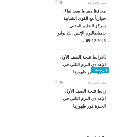
0
منذ عام واحد
محافظ دمياط يعقد لقاءًا
حوارياً مع القوى الشبابية
بمركز التعليم المدنى
بدمياطاليوم الإثنين، 21 يوليو
2025 05:12 مـ
غير مصنف
0
منذ عام واحد
رابط نتيجة الصف الأول
الإعدادى الترم الثانى فى
الجيزة فور ظهورها
بحث سريع: