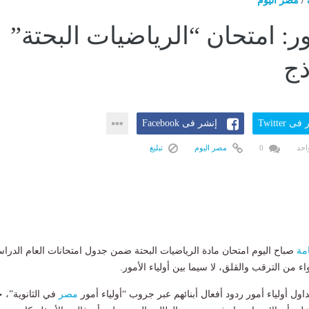
/
مصر اليوم
ور: امتحان “الرياضيات البحتة”
ذج
ى Twitter
إنشر فى Facebook
احد
0
مصر اليوم
تبليغ
امة
صباح اليوم امتحان مادة الرياضيات البحتة ضمن جدول امتحانات العام الدرا
داول أولياء أمور ردود أفعال أبنائهم عبر جروب “أولياء أمور
مصر
في الثانوية”، 