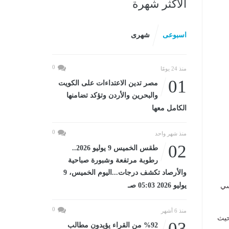
الأكثر شهرة
اسبوعى
شهرى
0
منذ 24 يومًا
01
مصر تدين الاعتداءات على الكويت
والبحرين والأردن وتؤكد تضامنها
الكامل معها
0
منذ شهر واحد
02
طقس الخميس 9 يوليو 2026..
رطوبة مرتفعة وشبورة صباحية
والأرصاد تكشف درجات...اليوم الخميس، 9
يوليو 2026 05:03 صـ
سي
0
منذ 6 أشهر
حيث
03
%92 من القراء يؤيدون مطالب