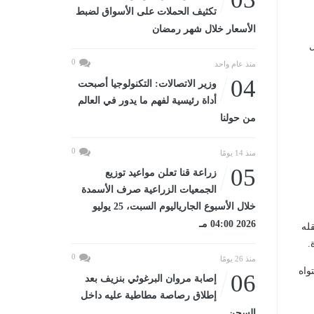
تكثيف الحملات على الأسواق لضبط
الأسعار خلال شهر رمضان
ل
0
منذ عام واحد
04
وزير الاتصالات: التكنولوجيا أصبحت
أداة رئيسية لفهم ما يدور في العالم
من حولنا
0
منذ 14 يومًا
05
زراعة قنا تعلن مواعيد توزيع
الجمعيات الزراعية صرف الأسمدة
خلال الأسبوع الجارياليوم السبت، 25 يوليو
2026 04:00 مـ
قله
.
0
منذ 26 يومًا
واه
06
إصابة مروان البرغوثي بنزيف بعد
إطلاق رصاصة مطاطية عليه داخل
السجن