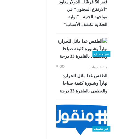
قفز 50 قرشًا.. الدولار يعاود
"الارتفاع المجنون" في
مواجهة الجنيه.. "بوابة
الحكاية تكشف الأسباب"
غير مصنف
0
منذ عام واحد
الطقس غدا مائل للحرارة
نهاراً وشبورة كثيفة صباحا
والعظمى بالقاهرة 33 درجة
غير مصنف