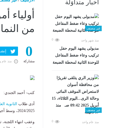
الارشيف
/
غير مصنف
أخبار متداوَلة
أولياء أم
من النما
غير مصنف
0
منذ شهر واحد
0
مدبولى يشهد اليوم حفل
إنشر ف
تركيب وعاء ضغط المفاعل
مشاركة
منذ عام و
للوحدة الثانية لمحطة الضبعة
كتب- أحمد الجندي:
أدى طلاب
الثانوية الع
غير مصنف
2024/2025، وسط أجواء من الترقب والقلق، لا سيما بين أولياء الأمور.
0
وعقب انتهاء اللجنة، ت
منذ عام واحد