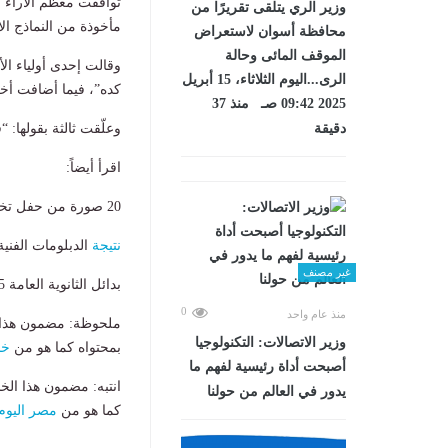
توافقت معظم الآراء ع
وزير الري يتلقى تقريرًا من
مأخوذة من النماذج الا
محافظة أسوان لاستعراض
الموقف المائى وحالة
وقالت إحدى أولياء الأ
الرى...اليوم الثلاثاء، 15 أبريل
كده”، فيما أضافت أخر
2025 09:42 صـ منذ 37
دقيقة
وعلّقت ثالثة بقولها:
اقرأ أيضاً:
20 صورة من حفل تخرج دفعة 2025 بمدارس النيل المصرية الدولية
نتيجة
الدبلومات الفنية 2025 برقم الجلوس.. خطوات الاستع
غير مصنف
بدائل الثانوية العامة 2025.. مدرسة إلكترو مصر للتكنولوجيا التطبيقية -تفاصيل
0
منذ عام واحد
ملحوظة: مضمون هذا ا
وزير الاتصالات: التكنولوجيا
بمحتواه كما هو من
خب
أصبحت أداة رئيسية لفهم ما
انتبه: مضمون هذا الخ
يدور في العالم من حولنا
كما هو من
مصر اليوم