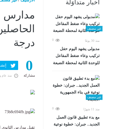
الارشيف
/
غير مصنف
أخبار متداوَلة
مدارس ال
غير مصنف
درجة
0
منذ 30 يومًا
مدبولى يشهد اليوم حفل
تركيب وعاء ضغط المفاعل
0
للوحدة الثانية لمحطة الضبعة
إنشر ف
مشاركة
منذ عام و
غير مصنف
0
منذ 11 شهرًا
مع بدء تطبيق قانون العمل
الجديد.. جبران: خطوة نوعية
تقبل مدارس الثانوى 