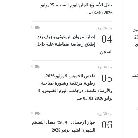
خلال الأسبوع الجارياليوم السبت، 25 يوليو
2026 04:00 مـ
0
منذ 26 يومًا
وي
04
إصابة مروان البرغوثي بنزيف بعد
تم تحديد الحد الأدنى للقبول بمرحلة الثانوي العام عند 232
إطلاق رصاصة مطاطية عليه داخل
ي
السجن
0
منذ 30 يومًا
05
 أمل الهوارى انه إجمالي المتقدمين 64 ألف و995 طالباً وطالبة ، حضر منهم 53 ألف و442
طقس الخميس 9 يوليو 2026..
رطوبة مرتفعة وشبورة صباحية
والأرصاد تكشف درجات...اليوم الخميس، 9
يوليو 2026 05:03 صـ
0
منذ 30 يومًا
06
جهاز الإحصاء: - 0.9% معدل التضخم
الشهرى لشهر يونيو 2026