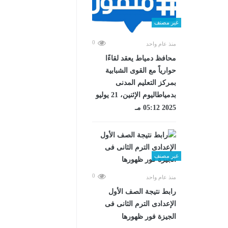
غير مصنف
0
منذ عام واحد
محافظ دمياط يعقد لقاءًا
حوارياً مع القوى الشبابية
بمركز التعليم المدنى
بدمياطاليوم الإثنين، 21 يوليو
2025 05:12 مـ
غير مصنف
0
منذ عام واحد
رابط نتيجة الصف الأول
الإعدادى الترم الثانى فى
الجيزة فور ظهورها