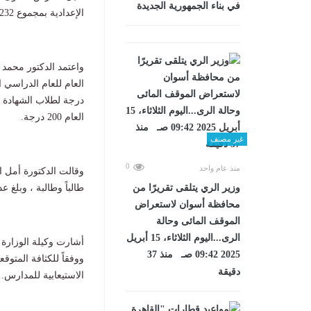
في بناء الجمهورية الجديدة
الإعدادية بمجموع 232 درجة فى المرحلة الأولى.
واعتمد الدكتور محم
درجة لطلاب الشهادة ال
العام 200 درجة.
غير مصنف
0
منذ عام واحد
طالباً وطالبة ، وبلغ عدد الناجحين 0
وزير الري يتلقى تقريرًا من
محافظة أسوان لاستعراض
الموقف المائى وحالة
الرى...اليوم الثلاثاء، 15 أبريل
أشارت وكيلة الوزارة إ
2025 09:42 صـ منذ 37
ووفقاً للكثافة المتوق
دقيقة
الاستيعابية للمدارس.