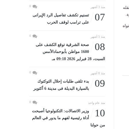
0
منذ 3 أشهر
قله
07
.
تسنيم تكشف تفاصيل الرد الإيرانى
على ترامب لوقف الحرب
واه
0
منذ 5 أشهر
08
صحة الشرقية توقع الكشف على
1600 مواطن بأبوحمادالأمس
السبت، 28 فبراير 2026 09:18 مـ
0
منذ 8 أشهر
09
بدء تلقى طلبات إحلال التوكتوك
بالسيارة البديلة فى مدينة 6 أكتوبر
0
منذ عام واحد
10
وزير الاتصالات: التكنولوجيا أصبحت
أداة رئيسية لفهم ما يدور في العالم
من حولنا