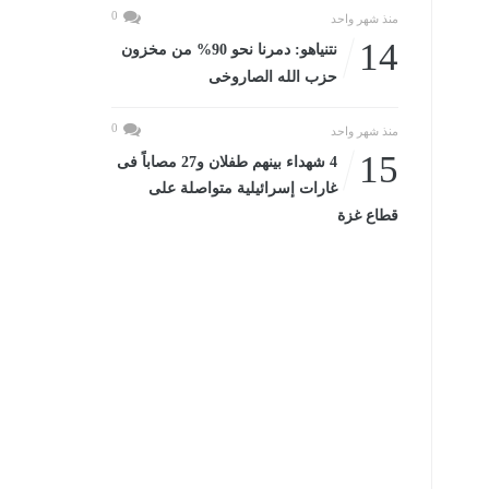
0
منذ شهر واحد
14
نتنياهو: دمرنا نحو 90% من مخزون
حزب الله الصاروخى
0
منذ شهر واحد
15
4 شهداء بينهم طفلان و27 مصاباً فى
غارات إسرائيلية متواصلة على
قطاع غزة