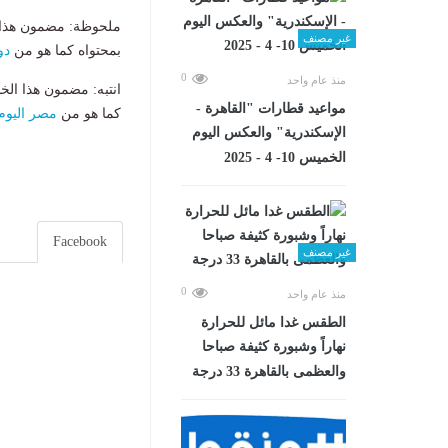
ملحوظة: مضمون هذا ا
غير مصنف
بمحتواه كما هو من
دو
0
منذ عام واحد
انتبه: مضمون هذا الخ
مواعيد قطارات "القاهرة -
كما هو من
مصر اليوم
الإسكندرية" والعكس اليوم
الخميس 10- 4 - 2025
Facebook
غير مصنف
0
منذ عام واحد
الطقس غدا مائل للحرارة
نهاراً وشبورة كثيفة صباحا
والعظمى بالقاهرة 33 درجة