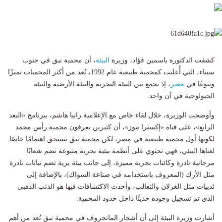
كشفت الدكتورة ياسمين فؤاد، وزيرة
البيئة
، أن محمية نبق في جنوب
سيناء، التي أُعلنت كمحمية طبيعية عام 1992، تُعد من أكثر المحميات تميزًا
وتنوعًا في
مصر
، إذ تجمع بين البيئة البحرية والبيئة الأرضية والبيئة
الجيولوجية في آن واحد.
وأوضحت الوزيرة، خلال لقاء خاص مع الإعلامية رانيا هاشم، ببرنامج «البعد
الرابع»، على قناة «إكسترا نيوز»، أن كثيرين يعرفون محمية رأس محمد
لكونها أول محمية طبيعية في مصر، لكن محمية نبق تستحق اهتمامًا خاصًا
لغناها البيئي، فهي تحتوي على أنظمة بيئية بحرية متنوعة تضم شعابًا
مرجانية نادرة وكائنات بحرية مميزة، إلى جانب بيئة برية تضم نباتات نادرة
مثل الأرك (المعروف باستخدامه في صناعة السواك)، بالإضافة إلى
ثدييات مثل الغزلان والثعالب، وأحدث الاكتشافات فيها هو الذئب الذهبي
الذي تم تسجيل وجوده حديثًا داخل حدود المحمية.
أشارت وزيرة البيئة إلى أن أشجار المانجروف في محمية نبق تُعد من أهم