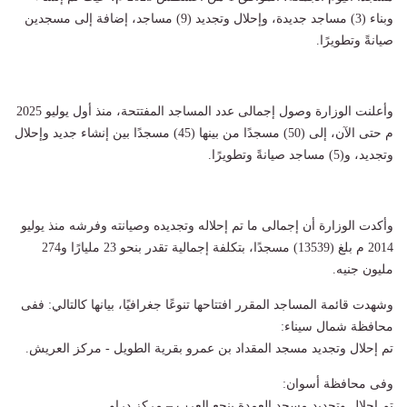
وبناء (3) مساجد جديدة، وإحلال وتجديد (9) مساجد، إضافة إلى مسجدين
صيانةً وتطويرًا.
وأعلنت الوزارة وصول إجمالى عدد المساجد المفتتحة، منذ أول يوليو 2025
م حتى الآن، إلى (50) مسجدًا من بينها (45) مسجدًا بين إنشاء جديد وإحلال
وتجديد، و(5) مساجد صيانةً وتطويرًا.
وأكدت الوزارة أن إجمالى ما تم إحلاله وتجديده وصيانته وفرشه منذ يوليو
2014 م بلغ (13539) مسجدًا، بتكلفة إجمالية تقدر بنحو 23 مليارًا و274
مليون جنيه.
وشهدت قائمة المساجد المقرر افتتاحها تنوعًا جغرافيًا، بيانها كالتالي: ففى
محافظة شمال سيناء:
تم إحلال وتجديد مسجد المقداد بن عمرو بقرية الطويل - مركز العريش.
وفى محافظة أسوان:
تم إحلال وتجديد مسجد العمدة بنجع العرب – مركز دراو.