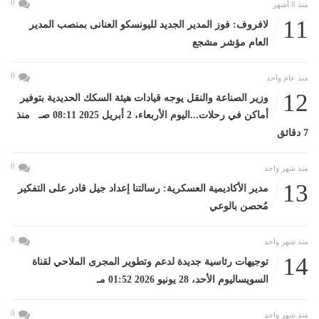
0
منذ 8 أشهر
11
لافروف: فوز المدير الجديد لليونسكو العنانى بمنصب المدير
العام مؤشر مشجع
0
منذ عام واحد
12
وزير الصناعة والنقل يوجه قيادات هيئة السكك الحديدية بتوفير
أماكن في رحلات...اليوم الأربعاء، 2 أبريل 2025 08:11 صـ منذ
7 دقائق
0
منذ شهر واحد
13
مدير الأكاديمية العسكرية: رسالتنا إعداد جيل قادر على التفكير
مُحصن بالوعي
0
منذ شهر واحد
14
توجيهات رئاسية جديدة لدعم وتطوير المجرى الملاحي لقناة
السويساليوم الأحد، 28 يونيو 2026 01:52 مـ
0
منذ شهر واحد