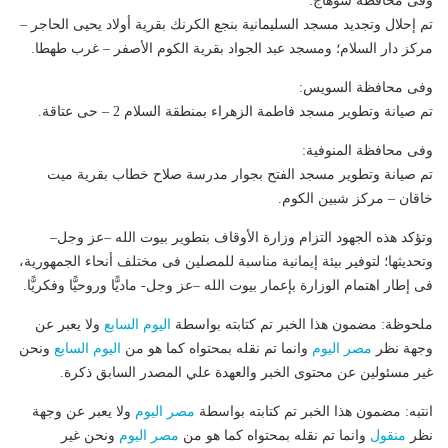
وفى محافظة سوهاج:
تم إحلال وتجديد مسجد السليمانية بنجع الكرنك بقرية أولاد يحيى الحاجر –
مركز دار السلام؛ ومسجد عبد الجواد بقرية الكوم الأصفر – غرب طهطا.
وفى محافظة السويس:
تم صيانة وتطوير مسجد فاطمة الزهراء بمنطقة السلام 2 – حى عتاقة.
وفى محافظة المنوفية:
تم صيانة وتطوير مسجد الفتح بجوار مدرسة صلاح خطاب بقرية ميت
خاقان – مركز شبين الكوم.
وتؤكد هذه الجهود التزام وزارة الأوقاف بتطوير بيوت الله –عز وجل–
وتحديثها؛ لتوفير بيئة إيمانية مناسبة للمصلين فى مختلف أنحاء الجمهورية،
فى إطار اهتمام الوزارة بإعمار بيوت الله –عز وجل- ماديًّا وروحيًّا وفكريًّا.
ملحوظة: مضمون هذا الخبر تم كتابته بواسطة
اليوم السابع
ولا يعبر عن
وجهة نظر
مصر اليوم
وانما تم نقله بمحتواه كما هو من
اليوم السابع
ونحن
غير مسئولين عن محتوى الخبر والعهدة علي المصدر السابق ذكرة.
انتبه: مضمون هذا الخبر تم كتابته بواسطة
مصر اليوم
ولا يعبر عن وجهة
نظر
منقول
وانما تم نقله بمحتواه كما هو من
مصر اليوم
ونحن غير