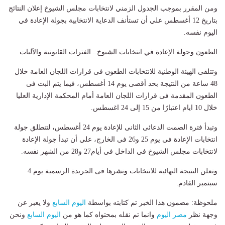
ومن المقرر بموجب الجدول الزمني لانتخابات مجلس الشيوخ إعلان النتائج
بتاريخ 12 أغسطس علي أن تستأنف الدعاية الانتخابية بجولة الإعادة في
اليوم نفسه.
الطعون وجولة الإعادة في انتخابات الشيوخ.. الفترات القانونية والآليات
وتتلقى الهيئة الوطنية للانتخابات الطعون فى قرارات اللجان العامة خلال
48 ساعة من النتيجة بحد أقصى يوم 14 أغسطس، فيما يتم البت فى
الطعون المقدمة فى قرارات اللجان العامة أمام المحكمة الإدارية العليا
خلال 10 ايام اعتبارًا من 15 إلى 24 اغسطس.
وتبدأ فترة الصمت الدعائى الثانى للإعادة يوم 24 أغسطس، لتنطلق جولة
انتخابات الإعادة فى يوم 25 و26 فى الخارج، علي أن تبدأ جولة الإعادة
لانتخابات مجلس الشيوخ في الداخل في أيام27 و28 من الشهر نفسه.
وتعلن النتيجة النهائية للانتخابات ونشرها فى الجريدة الرسمية يوم 4
سبتمبر القادم.
ملحوظة: مضمون هذا الخبر تم كتابته بواسطة
اليوم السابع
ولا يعبر عن
وجهة نظر
مصر اليوم
وانما تم نقله بمحتواه كما هو من
اليوم السابع
ونحن