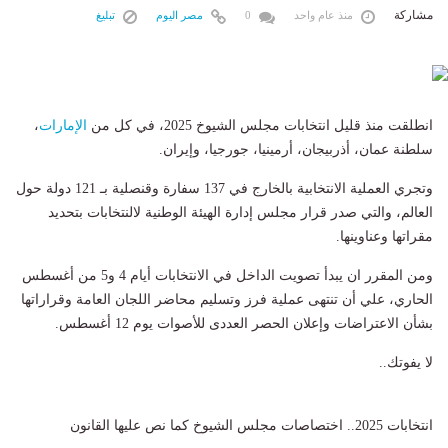
مشاركة
منذ عام واحد
0
مصر اليوم
تبليغ
انطلقت منذ قليل انتخابات مجلس الشيوخ 2025، في كل من
الإمارات
،
سلطنة عمان، أذربيجان، أرمينيا، جورجيا، وإيران.
وتجري العملية الانتخابية بالخارج في 137 سفارة وقنصلية بـ 121 دولة حول
العالم، والتي صدر قرار مجلس إدارة الهيئة الوطنية لالنتخابات بتحديد
مقراتها وعناوينها.
ومن المقرر ان يبدأ تصويت الداخل في الانتخابات أيام 4 و5 من أغسطس
الحاري، علي أن تنتهى عملية فرز وتسليم محاضر اللجان العامة وقراراتها
بشأن الاعتراضات وإعلان الحصر العددى للأصوات يوم 12 أغسطس.
لا يفوتك..
انتخابات 2025.. اختصاصات مجلس الشيوخ كما نص عليها القانون