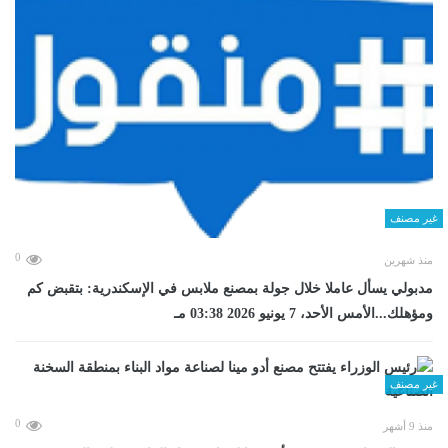
غير مصنف
0
منذ شهرين
مدبولي يسأل عاملا خلال جولة بمصنع ملابس في الإسكندرية: بتقبض كم
ومؤهلك...الأمس الأحد، 7 يونيو 2026 03:38 مـ
غير مصنف
0
منذ 9 أشهر