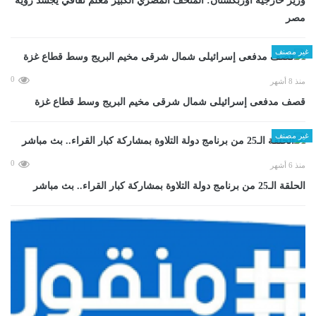
وزير خارجية أوزبكستان: المتحف المصري الكبير معلم ثقافي يجسد رؤية
مصر
غير مصنف
0
منذ 8 أشهر
قصف مدفعى إسرائيلى شمال شرقى مخيم البريج وسط قطاع غزة
غير مصنف
0
منذ 6 أشهر
الحلقة الـ25 من برنامج دولة التلاوة بمشاركة كبار القراء.. بث مباشر