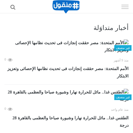
إذهب
الى
المحتوى
أخبار متداوَلة
غير مصنف
0
منذ 9 أشهر
الأمم المتحدة: مصر حققت إنجازات فى تحديث نظامها الإحصائى وتعزيز
الابتكار
غير مصنف
0
منذ عام واحد
الطقس غدا.. مائل للحرارة نهارا وشبورة صباحا والعظمى بالقاهرة 28
درجة