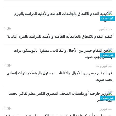
غير مصنف
0
منذ 7 أشهر
كيفية التقدم للالتحاق بالجامعات الخاصة والأهلية للدراسة بالتيرم الثانى؟
غير مصنف
0
منذ شهر واحد
فن المقام جسر بين الأجيال والثقافات.. مسئول باليونسكو: تراث إنساني
يجب صونه
غير مصنف
0
منذ شهرين