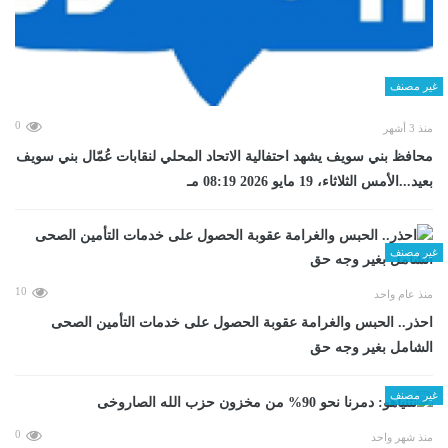
غير مصنف
0
منذ 3 أشهر
محافظ بني سويف يشهد احتفالية الاتحاد المحلي لنقابات عُمّال بني سويف
بعيد...الأمس الثلاثاء، 19 مايو 2026 08:19 مـ
غير مصنف
10
منذ عام واحد
احذر.. الحبس والغرامة عقوبة الحصول على خدمات التأمين الصحى
الشامل بغير وجه حق
غير مصنف
0
منذ شهر واحد