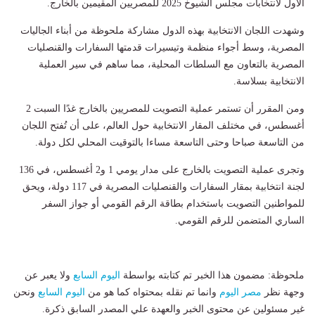
الأول لانتخابات مجلس الشيوخ 2025 للمصريين المقيمين بالخارج.
وشهدت اللجان الانتخابية بهذه الدول مشاركة ملحوظة من أبناء الجاليات
المصرية، وسط أجواء منظمة وتيسيرات قدمتها السفارات والقنصليات
المصرية بالتعاون مع السلطات المحلية، مما ساهم في سير العملية
الانتخابية بسلاسة.
ومن المقرر أن تستمر عملية التصويت للمصريين بالخارج غدًا السبت 2
أغسطس، في مختلف المقار الانتخابية حول العالم، على أن تُفتح اللجان
من التاسعة صباحا وحتى التاسعة مساءا بالتوقيت المحلي لكل دولة.
وتجرى عملية التصويت بالخارج على مدار يومي 1 و2 أغسطس، في 136
لجنة انتخابية بمقار السفارات والقنصليات المصرية في 117 دولة، ويحق
للمواطنين التصويت باستخدام بطاقة الرقم القومي أو جواز السفر
الساري المتضمن للرقم القومي.
ملحوظة: مضمون هذا الخبر تم كتابته بواسطة
اليوم السابع
ولا يعبر عن
وجهة نظر
مصر اليوم
وانما تم نقله بمحتواه كما هو من
اليوم السابع
ونحن
غير مسئولين عن محتوى الخبر والعهدة علي المصدر السابق ذكرة.