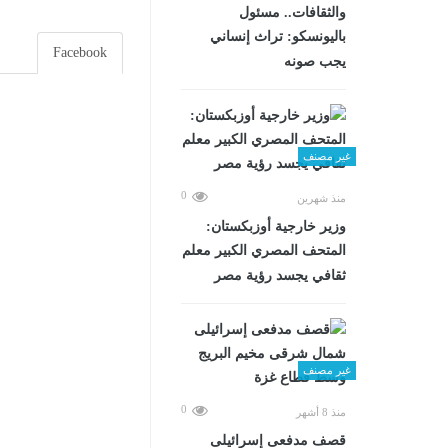
والثقافات.. مسئول
باليونسكو: تراث إنساني
Facebook
يجب صونه
غير مصنف
0
منذ شهرين
وزير خارجية أوزبكستان:
المتحف المصري الكبير معلم
ثقافي يجسد رؤية مصر
غير مصنف
0
منذ 8 أشهر
قصف مدفعى إسرائيلى