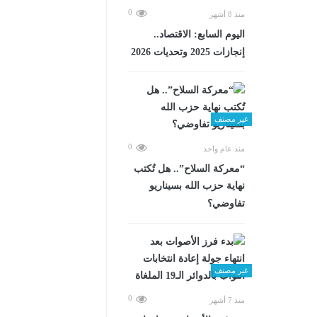
0
منذ 8 أشهر
اليوم السابع: الاقتصاد..
إنجازات 2025 وتحديات 2026
غير مصنف
0
منذ عام واحد
“معركة السلاح”.. هل تُكتب
نهاية حزب الله بسيناريو
تفاوضي؟
غير مصنف
0
منذ 7 أشهر