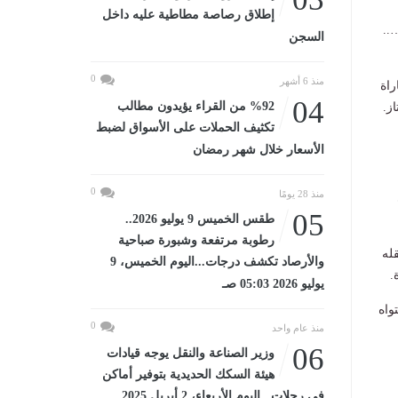
إطلاق رصاصة مطاطية عليه داخل
ي …..
السجن
0
منذ 6 أشهر
راة
04
%92 من القراء يؤيدون مطالب
ز.
تكثيف الحملات على الأسواق لضبط
الأسعار خلال شهر رمضان
0
منذ 28 يومًا
05
طقس الخميس 9 يوليو 2026..
رطوبة مرتفعة وشبورة صباحية
قله
والأرصاد تكشف درجات...اليوم الخميس، 9
.
يوليو 2026 05:03 صـ
واه
0
منذ عام واحد
06
وزير الصناعة والنقل يوجه قيادات
هيئة السكك الحديدية بتوفير أماكن
في رحلات...اليوم الأربعاء، 2 أبريل 2025