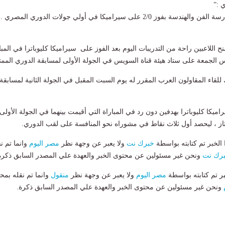
 :”
بداية رائعة وقوية لمدرسة الفن والهندسة بفوز 2/0 على سيراميكا في أولي جولات الدوري المصر
 اللاعبين راحة من التدريبات اليوم بعد الفوز على سيراميكا كليوباترا في المبا
س الجمعة على ستاد هيئة قناة السويس في الجولة الأولى لمسابقة الدوري الممتا
للقاء المقاولون العرب المقرر له يوم السبت المقبل في الجولة الثانية لمسابقة
ميكا كليوباترا بهدفين دون رد في المباراة التي أقيمت بينهما في الجولة الأولى
از ، ليحصد أول ثلاث نقاط في مشوراه نحو المنافسة على لقب الدوري.
لخبر تم كتابته بواسطة
خبرك نت
ولا يعبر عن وجهة نظر
مصر اليوم
وانما تم ن
رك نت
ونحن غير مسئولين عن محتوى الخبر والعهدة علي المصدر السابق ذكرة
بر تم كتابته بواسطة
مصر اليوم
ولا يعبر عن وجهة نظر
منقول
وانما تم نقله بمحت
ونحن غير مسئولين عن محتوى الخبر والعهدة علي المصدر السابق ذكرة.