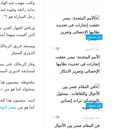
وكتب مهيب عبد الهادي
رجل المباراة هو ؟”.
ورفض الجهاز الفني منح
التي أقيمت بينهما أم
غير مصنف
ويستعد فريق الزمالك 
0
منذ 9 أشهر
الدوري الممتاز .
الأمم المتحدة: مصر حققت
وفاز الزمالك على سيرا
إنجازات فى تحديث نظامها
لمسابقة الدوري الممت
الإحصائى وتعزيز الابتكار
ملحوظة: مضمون هذا ا
بمحتواه كما هو من
خب
انتبه: مضمون هذا الخ
غير مصنف
كما هو من
مصر اليوم
0
منذ شهر واحد
فن المقام جسر بين الأجيال