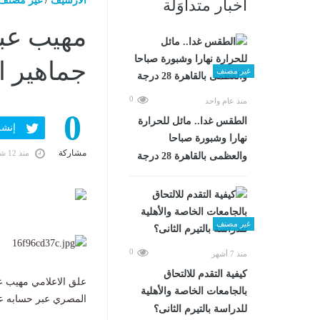
الارشيف
/
غير مصنف
أخبار متداوَلة
مهيب عبد
جماهير ا
غير مصنف
0
منذ عام واحد
0
الطقس غدا.. مائل للحرارة
إنشر ف
نهارا وشبورة صباحا
مشاركة
منذ 12 شهرًا
والعظمى بالقاهرة 28 درجة
غير مصنف
0
منذ 7 أشهر
كيفية التقدم للالتحاق
علق الاعلامي مهيب عب
بالجامعات الخاصة والأهلية
المصري عبر حسابه عل
للدراسة بالتيرم الثانى؟