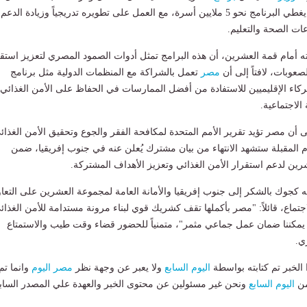
والكرامة فعلياً، حيث يغطي البرنامج نحو 5 ملايين أسرة، مع العمل على تطويره تدريجياً وزيادة الدعم
ات الصحة والتعليم.
 أمام قمة العشرين، أن هذه البرامج تمثل أدوات الصمود المصري لتعزيز استق
عوبات، لافتاً إلى أن
مصر
تعمل بالشراكة مع المنظمات الدولية مثل برنامج
شركاء الإقليميين للاستفادة من أفضل الممارسات في الحفاظ على الأمن الغذائي
الاجتماعية.
ى أن مصر تؤيد تقرير الأمم المتحدة لمكافحة الفقر والجوع وتحقيق الأمن الغذائ
يام المقبلة ستشهد الانتهاء من بيان مشترك يُعلن عنه في جنوب إفريقيا، ضمن
ين لدعم استقرار الأمن الغذائي وتعزيز الأهداف المشتركة.
 كجوك بالشكر إلى جنوب إفريقيا والأمانة العامة لمجموعة العشرين على التعا
تماع، قائلاً: "مصر بأكملها تقف كشريك قوي لبناء مرونة مستدامة للأمن الغذائ
اً يمكننا ضمان عمل جماعي مثمر"، متمنياً للحضور قضاء وقت طيب والاستمتاع
ي.
لخبر تم كتابته بواسطة
اليوم السابع
ولا يعبر عن وجهة نظر
مصر اليوم
وانما تم
من
اليوم السابع
ونحن غير مسئولين عن محتوى الخبر والعهدة علي المصدر الساب