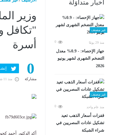
الارشيف
/
غير مصنف
أخبار متداوَلة
وزير الما
غير مصنف
أسرة
0
منذ 29 يومًا
جهاز الإحصاء: - 0.9% معدل
التضخم الشهرى لشهر يونيو
0
2026
إنشر ف
مشاركة
منذ 11 شهرًا
غير مصنف
0
منذ عام واحد
قفزات أسعار الذهب تعيد
تشكيل عادات المصريين في
شراء الشبكة
أكد الدكتور أحمد كج