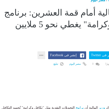
/
مصر اليوم
لية أمام قمة العشرين: برنامج
"تكافل وكرامة" يغطي نحو 5 ملايين
ى Twitter
إنشر فى Facebook
0
مصر اليوم
تبليغ
وك
وزير
المالية أن
برامج
التحويلات النقدية مثل "تكافل وكرامة" تُجسد التكافل