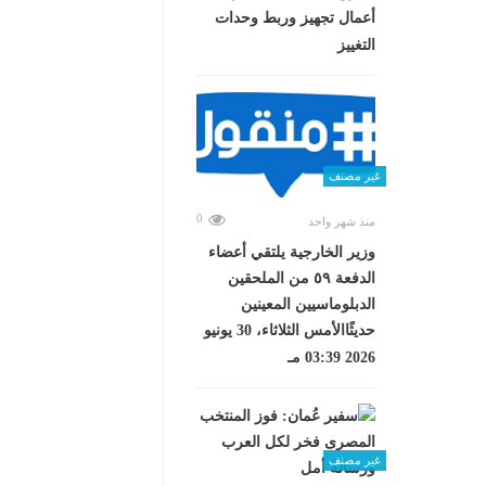
أعمال تجهيز وربط وحدات
التغييز
غير مصنف
0
منذ شهر واحد
وزير الخارجية يلتقي أعضاء
الدفعة ٥٩ من الملحقين
الدبلوماسيين المعينين
حديثًاالأمس الثلاثاء، 30 يونيو
2026 03:39 مـ
غير مصنف