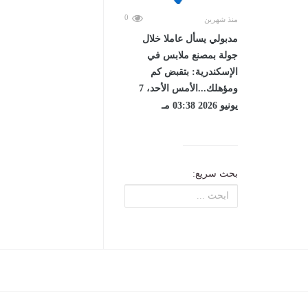
0
منذ شهرين
مدبولي يسأل عاملا خلال
جولة بمصنع ملابس في
الإسكندرية: بتقبض كم
ومؤهلك...الأمس الأحد، 7
يونيو 2026 03:38 مـ
بحث سريع: