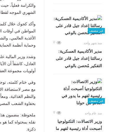
الشهري الموجه لقطاع
وأكد كجوك خلال كلمته
المواطن في أوقات الص
غير مصنف
الأغذية العالمي، وال
0
منذ شهر واحد
وحماية أنظمة الحماية 
مدير الأكاديمية العسكرية:
وشدد وزير المالية عل
رسالتنا إعداد جيل قادر على
العادل، كاشفاً أن الأ
التفكير مُحصن بالوعي
أولويات مجموعة العشر
وفي ختام كلمته، توجه
مع مصر لاستضافة الاج
والنظم الغذائية، ومع
غير مصنف
بحفاوة الشعب المصر
0
منذ عام واحد
ملحوظة: مضمون هذا ا
وزير الاتصالات: التكنولوجيا
نقله بمحتواه كما هو 
أصبحت أداة رئيسية لفهم ما
ذكرة.