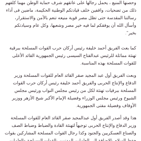
وحصنها المنيع ، يحمل رجالها على عاتقهم شرف حماية الوطن مهما كلفهم
ذلك من تضحيات، واقفين خلف قيادتكم الوطنية الحكيمة، ماضين فى آداء
رسالتنا المقدسة حتى تظل مصر قوية منيعه تنعم بالأمن والاستقرار،
وأسأل الله أن يوفقكم لما فيه خير مصر وشعبها، وكل عام وسيادتكم
بخير".
كما بعث الفريق أحمد خليفة رئيس أركان حرب القوات المسلحة ببرقية
تهنئة مماثلة للرئيس عبدالفتاح السيسى رئيس الجمهورية القائد الأعلى
للقوات المسلحة بهذه المناسبة.
وبعث الفريق أول عبد المجيد صقر القائد العام للقوات المسلحة وزير
الدفاع والإنتاج الحربى والفريق أحمد خليفة رئيس أركان حرب القوات
المسلحة ببرقيات تهنئة لكل من رئيس مجلس النواب ورئيس مجلس
الشيوخ ورئيس مجلس الوزراء وفضيلة الإمام الأكبر شيخ الأزهر ووزير
الأوقاف وفضيلة مفتى الجمهورية.
هذا وقد أصدر الفريق أول عبدالمجيد صقر القائد العام للقوات المسلحة
وزير الدفاع والإنتاج الحربى توجيهاً لتهنئة القادة والضباط وضباط الصف
والصناع العسكريين والجنود وكذا رجال القوات المسلحة المشاركين بقوات
حفظ السلام بالإضافة إلى العاملين المدنيين بالقوات المسلحة والعاملين