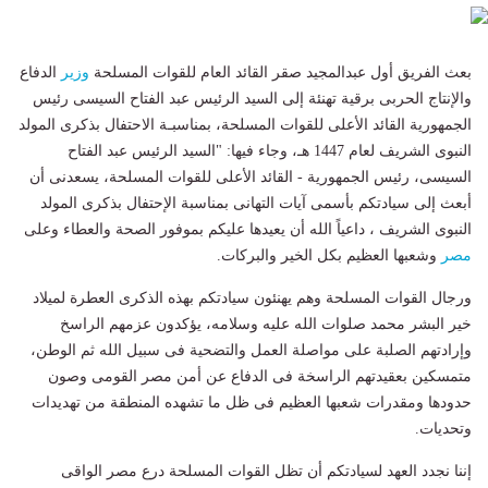
بعث الفريق أول عبدالمجيد صقر القائد العام للقوات المسلحة
وزير
الدفاع
والإنتاج الحربى برقية تهنئة إلى السيد الرئيس عبد الفتاح السيسى رئيس
الجمهورية القائد الأعلى للقوات المسلحة، بمناسبـة الاحتفال بذكرى المولد
النبوى الشريف لعام 1447 هـ، وجاء فيها: "السيد الرئيس عبد الفتاح
السيسى، رئيس الجمهورية - القائد الأعلى للقوات المسلحة، يسعدنى أن
أبعث إلى سيادتكم بأسمى آيات التهانى بمناسبة الإحتفال بذكرى المولد
النبوى الشريف ، داعياً الله أن يعيدها عليكم بموفور الصحة والعطاء وعلى
مصر
وشعبها العظيم بكل الخير والبركات.
ورجال القوات المسلحة وهم يهنئون سيادتكم بهذه الذكرى العطرة لميلاد
خير البشر محمد صلوات الله عليه وسلامه، يؤكدون عزمهم الراسخ
وإرادتهم الصلبة على مواصلة العمل والتضحية فى سبيل الله ثم الوطن،
متمسكين بعقيدتهم الراسخة فى الدفاع عن أمن مصر القومى وصون
حدودها ومقدرات شعبها العظيم فى ظل ما تشهده المنطقة من تهديدات
وتحديات.
إننا نجدد العهد لسيادتكم أن تظل القوات المسلحة درع مصر الواقى