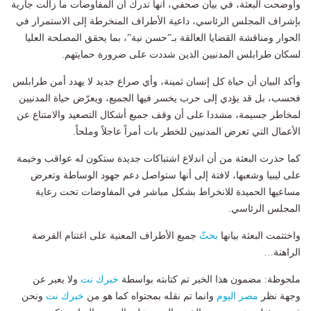
وأوضحت البعثة، في بيان صحفي، أنها تدرك أن المفاوضات ما زالت جارية
بإشراف المجلس الرئاسي، داعية الأطراف المنخرطة إلى الاستمرار في
الحوار ومناقشة القضايا العالقة بـ”حسن نية”، بما يحقق المصلحة العليا
لسكان طرابلس المدنيين الذين شددت على ضرورة حمايتهم.
وأكد البيان أن حياة كل إنسان ثمينة، وأي صراع جديد لا يهدد أمن طرابلس
فحسب، بل قد يؤدي إلى حرب يخسر فيها الجميع، ويعرّض حياة المدنيين
لمخاطر جسيمة، مشددا على أن وقف جميع أشكال التصعيد والامتناع عن
الأعمال التي تعرض المدنيين للخطر بات أمراً عاجلاً وملحاً.
كما حذرت البعثة من أن اندلاع اشتباكات جديدة ستكون له عواقب وخيمة
على ليبيا وشعبها، لافتة إلى أنها ستواصل دعم جهود الوساطة وتعرض
مساعيها الحميدة للانخراط بشكل مباشر في المفاوضات تحت رعاية
المجلس الرئاسي.
واختتمت البعثة بيانها
بحث
ّ جميع الأطراف المعنية على اغتنام الفرصة
الراهنة…
ملحوظة: مضمون هذا الخبر تم كتابته بواسطة
خبرك نت
ولا يعبر عن
وجهة نظر
مصر اليوم
وانما تم نقله بمحتواه كما هو من
خبرك نت
ونحن