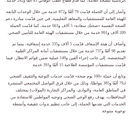
الرئاسية للصحة العامة، كما قدّم قطاع الطب الوقائي 43 ألفًا و242 خدمة.
وأشار إلى أن الحملة قدّمت 79 ألفًا و872 خدمة من خلال الوحدات التابعة
للهيئة العامة للمستشفيات والمعاهد التعليمية، في حين قدّمت مبادرة دعم
الصحة النفسية «صحتك سعادة» 5 آلاف و663 خدمة، كما قدّمت الحملة
209 آلاف و991 خدمة من خلال مستشفيات الهيئة العامة للتأمين الصحي.
وأضاف أن هيئة الإسعاف قدّمت 5 آلاف و335 خدمة إسعافية، بينما تم
تقديم 98 ألفًا و737 خدمة من خلال مستشفيات أمانة المراكز الطبية
المتخصصة، إلى جانب إجراء ألفين و149 عملية ضمن قوائم الانتظار، فيما
قدّمت مستشفيات المؤسسة العلاجية 15 ألفًا و393 خدمة.
وتابع أن حملة «100 يوم صحة» قدّمت خدمات التوعية والتثقيف الصحي
لـ79 ألفًا و385 مواطنًا، وذلك من خلال فرق التواصل المجتمعي المنتشرة
في المناطق العامة، والنوادي، والمراكز التجارية (المولات) بمختلف
المحافظات، بهدف رفع الوعي الصحي وتوجيه المواطنين للاستفادة من
الخدمات التي تقدمها الحملة، إلى جانب تنظيم ندوات تثقيفية وأنشطة
توعوية متنوعة.