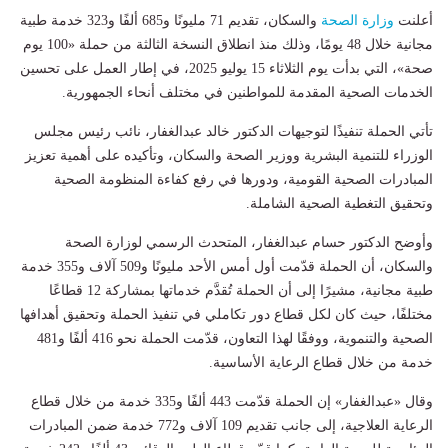
أعلنت
وزارة الصحة
والسكان، تقديم 71 مليونًا و685 ألفًا و323 خدمة طبية
مجانية خلال 48 يومًا، وذلك منذ انطلاق النسخة الثالثة من حملة «100 يوم
صحة»، التي بدأت يوم الثلاثاء 15 يوليو 2025، في إطار العمل على تحسين
الخدمات الصحية المقدمة للمواطنين في مختلف أنحاء الجمهورية.
تأتي الحملة تنفيذًا لتوجيهات الدكتور خالد عبدالغفار، نائب رئيس مجلس
الوزراء للتنمية البشرية ووزير الصحة والسكان، وتأكيده على أهمية تعزيز
المبادرات الصحية القومية، ودورها في رفع كفاءة المنظومة الصحية
وتحقيق التغطية الصحية الشاملة.
وأوضح الدكتور حسام عبدالغفار، المتحدث الرسمي لوزارة الصحة
والسكان، أن الحملة قدّمت أول أمس الأحد مليونًا و509 آلاف و355 خدمة
طبية مجانية، مشيرًا إلى أن الحملة تُقدَّم خدماتها بمشاركة 12 قطاعًا
مختلفًا، حيث كان لكل قطاع دور تكاملي في تنفيذ الحملة وتحقيق أهدافها
الصحية والتنموية، ووفقًا لهذا التعاون، قدّمت الحملة نحو 416 ألفًا و481
خدمة من خلال قطاع الرعاية الأساسية.
وقال «عبدالغفار» إن الحملة قدّمت 443 ألفًا و335 خدمة من خلال قطاع
الرعاية العلاجية، إلى جانب تقديم 109 آلاف و772 خدمة ضمن المبادرات