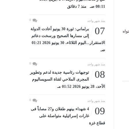
08:11 صـ منذ 7 دقائق
0
منذ شهر واحد
07
برلماني: ثورة 30 يونيو أعادت الدولة
واه
إلى مسارها الصحيح ورسخت دعائم
الاستقرار...اليوم الثلاثاء، 30 يونيو 2026 01:21
صـ
0
منذ شهر واحد
08
توجيهات رئاسية جديدة لدعم وتطوير
المجرى الملاحي لقناة السويساليوم
الأحد، 28 يونيو 2026 01:52 مـ
0
منذ شهر واحد
09
4 شهداء بينهم طفلان و27 مصاباً فى
غارات إسرائيلية متواصلة على
قطاع غزة