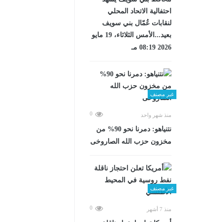
احتفالية الاتحاد المحلي
لنقابات عُمّال بني سويف
بعيد...الأمس الثلاثاء، 19 مايو
2026 08:19 مـ
غير مصنف
0
منذ شهر واحد
نتنياهو: دمرنا نحو 90% من
مخزون حزب الله الصاروخى
غير مصنف
0
منذ 7 أشهر