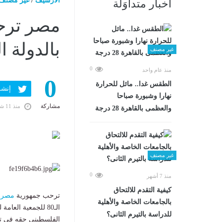
الارشيف
/
غير مصنف
أخبار متداوَلة
مصر ترحب
بالدولة ا
غير مصنف
0
منذ عام واحد
0
الطقس غدا.. مائل للحرارة
إنشر ف
نهارا وشبورة صباحا
مشاركة
منذ 11 شهرًا
والعظمى بالقاهرة 28 درجة
غير مصنف
0
منذ 7 أشهر
كيفية التقدم للالتحاق
ترحب جمهورية
مصر
ا
بالجامعات الخاصة والأهلية
الـ80 للجمعية ال
للدراسة بالتيرم الثانى؟