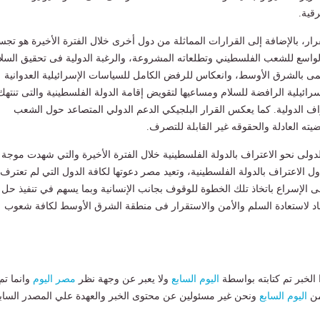
قية.
رار، بالإضافة إلى القرارات المماثلة من دول أخرى خلال الفترة الأخيرة هو تجس
لواسع للشعب الفلسطيني وتطلعاته المشروعة، والرغبة الدولية فى تحقيق السلا
مى بالشرق الأوسط، وانعكاس للرفض الكامل للسياسات الإسرائيلية العدوانية
رائيلية الرافضة للسلام ومساعيها لتقويض إقامة الدولة الفلسطينية والتى تنتهك
راف الدولية. كما يعكس القرار البلجيكي الدعم الدولي المتصاعد حول الشعب
ته العادلة والحقوقه غير القابلة للتصرف.
ولى نحو الاعتراف بالدولة الفلسطينية خلال الفترة الأخيرة والتي شهدت موجة
ول الاعتراف بالدولة الفلسطينية، وتعيد مصر دعوتها لكافة الدول التي لم تعترف 
لى الإسراع باتخاذ تلك الخطوة للوقوف بجانب الإنسانية وبما يسهم في تنفيذ حل
جاد لاستعادة السلم والأمن والاستقرار فى منطقة الشرق الأوسط لكافة شعوب
لخبر تم كتابته بواسطة
اليوم السابع
ولا يعبر عن وجهة نظر
مصر اليوم
وانما تم
من
اليوم السابع
ونحن غير مسئولين عن محتوى الخبر والعهدة علي المصدر الساب