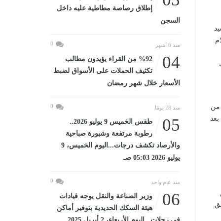
إطلاق رصاصة مطاطية عليه داخل
السجن
يد
م
0
منذ 6 أشهر
04
%92 من القراء يؤيدون مطالب
تكثيف الحملات على الأسواق لضبط
الأسعار خلال شهر رمضان
 من
0
منذ 28 يومًا
بعد
05
طقس الخميس 9 يوليو 2026..
رطوبة مرتفعة وشبورة صباحية
والأرصاد تكشف درجات...اليوم الخميس، 9
يوليو 2026 05:03 صـ
0
منذ عام واحد
06
وزير الصناعة والنقل يوجه قيادات
ق
هيئة السكك الحديدية بتوفير أماكن
في رحلات...اليوم الأربعاء، 2 أبريل 2025