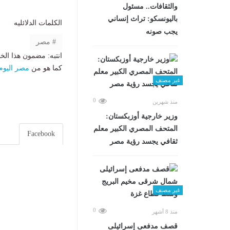
والثقافات.. مسئول
باليونسكو: تراث إنساني
الكلمات الدلائليه
يجب صونه
مصر
انتبه: مضمون هذا الخ
كما هو من
مصر اليوم
غير مصنف
0
منذ شهرين
وزير خارجية أوزبكستان:
المتحف المصري الكبير معلم
Facebook
ثقافي يجسد رؤية مصر
غير مصنف
0
منذ 8 أشهر
قصف مدفعى إسرائيلى