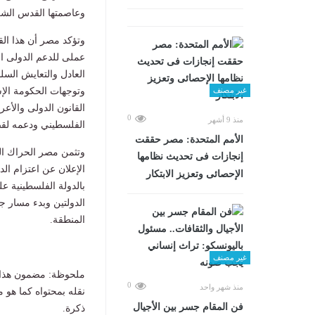
وعاصمتها القدس الشر
وتؤكد مصر أن هذا الق
عملى للدعم الدولى ا
العادل والتعايش السل
وتوجهات الحكومة الإس
غير مصنف
القانون الدولى والأع
0
منذ 9 أشهر
الفلسطيني ودعمه لقضي
الأمم المتحدة: مصر حققت
وتثمن مصر الحراك الد
إنجازات فى تحديث نظامها
الإعلان عن اعتزام الد
الإحصائى وتعزيز الابتكار
بالدولة الفلسطينية ع
الدولتين وبدء مسار 
المنطقة.
غير مصنف
ملحوظة: مضمون هذا ا
0
منذ شهر واحد
نقله بمحتواه كما هو 
فن المقام جسر بين الأجيال
ذكرة.