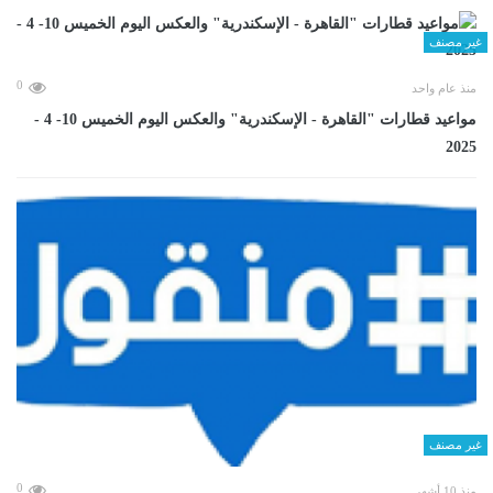
غير مصنف
0
منذ عام واحد
مواعيد قطارات "القاهرة - الإسكندرية" والعكس اليوم الخميس 10- 4 -
2025
غير مصنف
0
منذ 10 أشهر