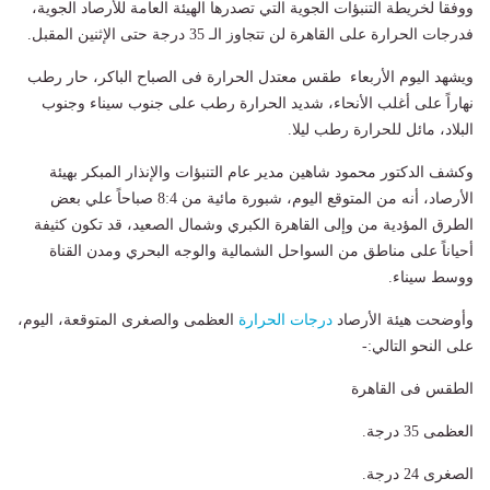
ووفقا لخريطة التنبؤات الجوية التي تصدرها الهيئة العامة للأرصاد الجوية،
فدرجات الحرارة على القاهرة لن تتجاوز الـ 35 درجة حتى الإثنين المقبل.
ويشهد اليوم الأربعاء طقس معتدل الحرارة فى الصباح الباكر، حار رطب
نهاراً على أغلب الأنحاء، شديد الحرارة رطب على جنوب سيناء وجنوب
البلاد، مائل للحرارة رطب ليلا.
وكشف الدكتور محمود شاهين مدير عام التنبؤات والإنذار المبكر بهيئة
الأرصاد، أنه من المتوقع اليوم، شبورة مائية من 8:4 صباحاً علي بعض
الطرق المؤدية من وإلى القاهرة الكبري وشمال الصعيد، قد تكون كثيفة
أحياناً على مناطق من السواحل الشمالية والوجه البحري ومدن القناة
ووسط سيناء.
وأوضحت هيئة الأرصاد
درجات الحرارة
العظمى والصغرى المتوقعة، اليوم،
على النحو التالي:-
الطقس فى القاهرة
العظمى 35 درجة.
الصغرى 24 درجة.