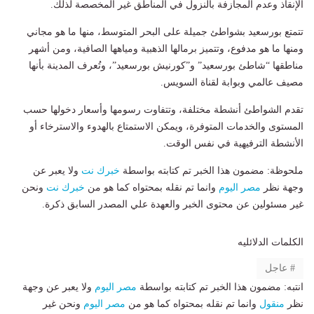
الإنقاذ وعدم المجازفة بالنزول في المناطق غير المخصصة لذلك.
تتمتع بورسعيد بشواطئ جميلة على البحر المتوسط، منها ما هو مجاني
ومنها ما هو مدفوع، وتتميز برمالها الذهبية ومياهها الصافية، ومن أشهر
مناطقها “شاطئ بورسعيد” و”كورنيش بورسعيد”، وتُعرف المدينة بأنها
مصيف عالمي وبوابة لقناة السويس.
تقدم الشواطئ أنشطة مختلفة، وتتفاوت رسومها وأسعار دخولها حسب
المستوى والخدمات المتوفرة، ويمكن الاستمتاع بالهدوء والاسترخاء أو
الأنشطة الترفيهية في نفس الوقت.
ملحوظة: مضمون هذا الخبر تم كتابته بواسطة
خبرك نت
ولا يعبر عن
وجهة نظر
مصر اليوم
وانما تم نقله بمحتواه كما هو من
خبرك نت
ونحن
غير مسئولين عن محتوى الخبر والعهدة علي المصدر السابق ذكرة.
الكلمات الدلائليه
عاجل
انتبه: مضمون هذا الخبر تم كتابته بواسطة
مصر اليوم
ولا يعبر عن وجهة
نظر
منقول
وانما تم نقله بمحتواه كما هو من
مصر اليوم
ونحن غير