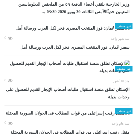
وزير الخارجية يلتقي أعضاء الدفعة ٥٩ من الملحقين الدبلوماسيين
المعينين حديثًاالأمس الثلاثاء، 30 يونيو 2026 03:39 مـ
غير مصنف
0
منذ شهر واحد
سفير عُمان: فوز المنتخب المصرى فخر لكل العرب ورسالة أمل
غير مصنف
0
منذ 10 أشهر
الإسكان تطلق منصة استقبال طلبات أصحاب الإيجار القديم للحصول على
وحدات بديلة
غير مصنف
0
منذ عام واحد
مقتل رقيب إسرائيلى من قوات المظلات فى الجولان السورية المحتلة