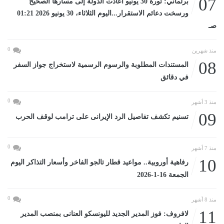
07
برلماني: ثورة 30 يونيو أعادت الدولة إلى مسارها الصحيح
ورسخت دعائم الاستقرار...اليوم الثلاثاء، 30 يونيو 2026 01:21
صـ
0
منذ شهرين
08
المستندات المطلوبة والرسوم الرسمية لاستخراج جواز السفر
في دقائق
0
منذ 3 أشهر
09
تسنيم تكشف تفاصيل الرد الإيرانى على ترامب لوقف الحرب
0
منذ 7 أشهر
10
رفاهية أوروبية.. مواعيد قطار تالجو الفاخر وأسعار التذاكر اليوم
الجمعة 16-1-2026
0
منذ 8 أشهر
11
لافروف: فوز المدير الجديد لليونسكو العنانى بمنصب المدير