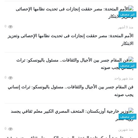
غير مصنف
0
منذ 9 أشهر
الأمم المتحدة: مصر حققت إنجازات فى تحديث نظامها الإحصائى وتعزيز
الابتكار
غير مصنف
0
منذ شهر واحد
فن المقام جسر بين الأجيال والثقافات.. مسئول باليونسكو: تراث إنساني
يجب صونه
غير مصنف
0
منذ شهرين