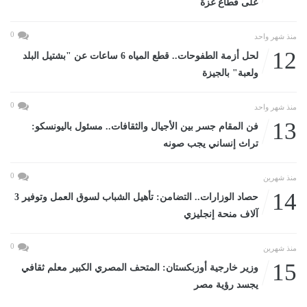
على قطاع غزة
0
منذ شهر واحد
12
لحل أزمة الطفوحات.. قطع المياه 6 ساعات عن "بشتيل البلد
ولعبة" بالجيزة
0
منذ شهر واحد
13
فن المقام جسر بين الأجيال والثقافات.. مسئول باليونسكو:
تراث إنساني يجب صونه
0
منذ شهرين
14
حصاد الوزارات.. التضامن: تأهيل الشباب لسوق العمل وتوفير 3
آلاف منحة إنجليزي
0
منذ شهرين
15
وزير خارجية أوزبكستان: المتحف المصري الكبير معلم ثقافي
يجسد رؤية مصر