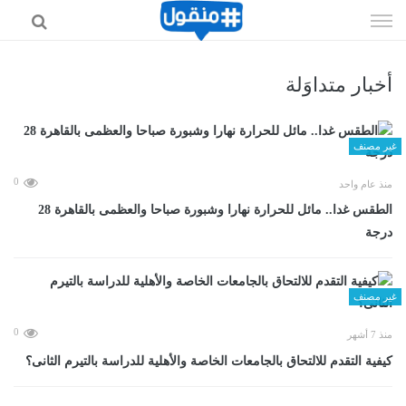
إذهب
الى
المحتوى
أخبار متداوَلة
غير مصنف
0
منذ عام واحد
الطقس غدا.. مائل للحرارة نهارا وشبورة صباحا والعظمى بالقاهرة 28
درجة
غير مصنف
0
منذ 7 أشهر
كيفية التقدم للالتحاق بالجامعات الخاصة والأهلية للدراسة بالتيرم الثانى؟