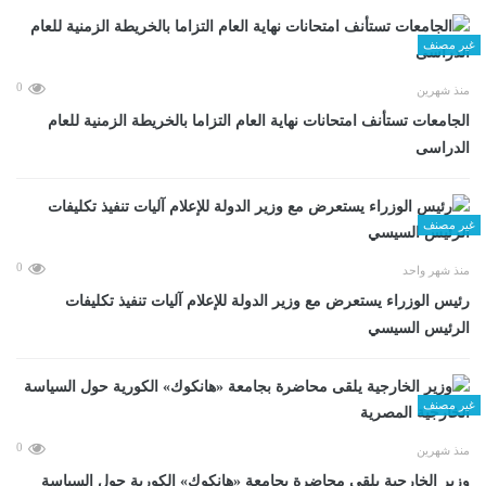
غير مصنف
0
منذ شهرين
الجامعات تستأنف امتحانات نهاية العام التزاما بالخريطة الزمنية للعام
الدراسى
غير مصنف
0
منذ شهر واحد
رئيس الوزراء يستعرض مع وزير الدولة للإعلام آليات تنفيذ تكليفات
الرئيس السيسي
غير مصنف
0
منذ شهرين
وزير الخارجية يلقى محاضرة بجامعة «هانكوك» الكورية حول السياسة