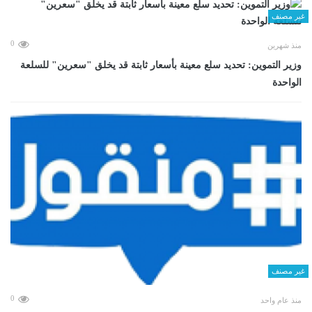
غير مصنف
0
منذ شهرين
وزير التموين: تحديد سلع معينة بأسعار ثابتة قد يخلق "سعرين" للسلعة
الواحدة
غير مصنف
0
منذ عام واحد