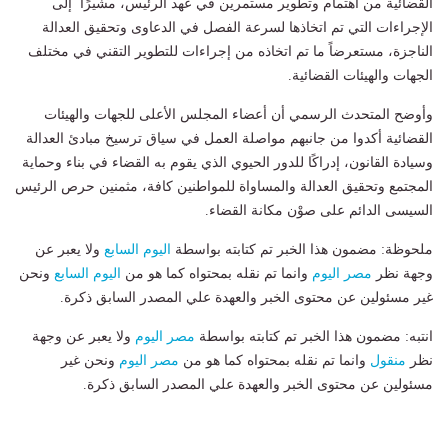
القضائية من اهتمام وتطوير مستمرين في عهد الرئيس، مشيرًا إلى
الإجراءات التي تم اتخاذها لسرعة الفصل في الدعاوى وتحقيق العدالة
الناجزة، مستعرضاً ما تم اتخاذه من إجراءات للتطوير التقني في مختلف
الجهات والهيئات القضائية.
وأوضح المتحدث الرسمي أن أعضاء المجلس الأعلى للجهات والهيئات
القضائية أكدوا من جانبهم مواصلة العمل في سياق ترسيخ مبادئ العدالة
وسيادة القانون، إدراكًا للدور الحيوي الذي يقوم به القضاء في بناء وحماية
المجتمع وتحقيق العدالة والمساواة للمواطنين كافة، مثمنين حرص الرئيس
السيسى الدائم على صوْن مكانة القضاء.
ملحوظة: مضمون هذا الخبر تم كتابته بواسطة
اليوم السابع
ولا يعبر عن
وجهة نظر
مصر اليوم
وانما تم نقله بمحتواه كما هو من
اليوم السابع
ونحن
غير مسئولين عن محتوى الخبر والعهدة علي المصدر السابق ذكرة.
انتبه: مضمون هذا الخبر تم كتابته بواسطة
مصر اليوم
ولا يعبر عن وجهة
نظر
منقول
وانما تم نقله بمحتواه كما هو من
مصر اليوم
ونحن غير
مسئولين عن محتوى الخبر والعهدة علي المصدر السابق ذكرة.