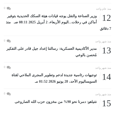
0
منذ عام واحد
12
وزير الصناعة والنقل يوجه قيادات هيئة السكك الحديدية بتوفير
أماكن في رحلات...اليوم الأربعاء، 2 أبريل 2025 08:11 صـ منذ
7 دقائق
0
منذ شهر واحد
13
مدير الأكاديمية العسكرية: رسالتنا إعداد جيل قادر على التفكير
مُحصن بالوعي
0
منذ شهر واحد
14
توجيهات رئاسية جديدة لدعم وتطوير المجرى الملاحي لقناة
السويساليوم الأحد، 28 يونيو 2026 01:52 مـ
0
منذ شهر واحد
15
نتنياهو: دمرنا نحو 90% من مخزون حزب الله الصاروخى