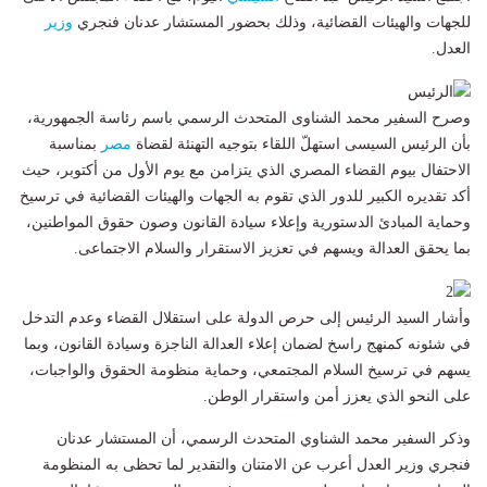
للجهات والهيئات القضائية، وذلك بحضور المستشار عدنان فنجري
وزير
العدل.
وصرح السفير محمد الشناوى المتحدث الرسمي باسم رئاسة الجمهورية،
بأن الرئيس السيسى استهلّ اللقاء بتوجيه التهنئة لقضاة
مصر
بمناسبة
الاحتفال بيوم القضاء المصري الذي يتزامن مع يوم الأول من أكتوبر، حيث
أكد تقديره الكبير للدور الذي تقوم به الجهات والهيئات القضائية في ترسيخ
وحماية المبادئ الدستورية وإعلاء سيادة القانون وصون حقوق المواطنين،
بما يحقق العدالة ويسهم في تعزيز الاستقرار والسلام الاجتماعى.
وأشار السيد الرئيس إلى حرص الدولة على استقلال القضاء وعدم التدخل
في شئونه كمنهج راسخ لضمان إعلاء العدالة الناجزة وسيادة القانون، وبما
يسهم في ترسيخ السلام المجتمعي، وحماية منظومة الحقوق والواجبات،
على النحو الذي يعزز أمن واستقرار الوطن.
‏‎وذكر السفير محمد الشناوي المتحدث الرسمي، أن المستشار عدنان
فنجري وزير العدل أعرب عن الامتنان والتقدير لما تحظى به المنظومة