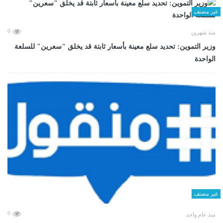
غير مصنف
0
منذ شهرين
وزير التموين: تحديد سلع معينة بأسعار ثابتة قد يخلق "سعرين" للسلعة
الواحدة
غير مصنف
0
منذ عام واحد