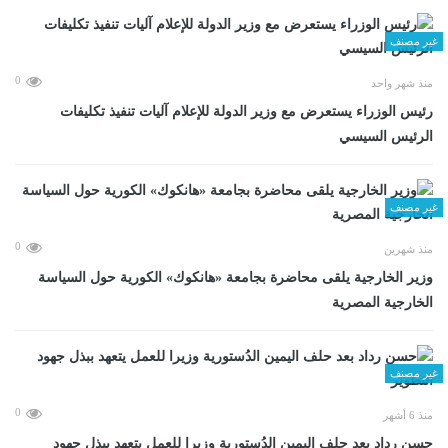
غير مصنف
0
منذ شهر واحد
رئيس الوزراء يستعرض مع وزير الدولة للإعلام آليات تنفيذ تكليفات
الرئيس السيسي
غير مصنف
0
منذ شهرين
وزير الخارجية يلقى محاضرة بجامعة «هانكوك» الكورية حول السياسة
الخارجية المصرية
غير مصنف
0
منذ 6 أشهر
حسن رداد بعد حلف اليمين الدُستورية وزيرا للعمل يتعهد ببذل جهود