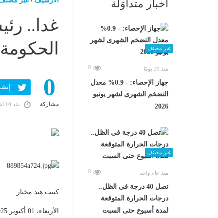
الارشيف
/
غير مصنف
أخبار متداوَلة
غدا.. رئ
الحكومة 
غير مصنف
0
منذ 29 يومًا
0
جهاز الإحصاء: - 0.9% معدل
إنشر ف
التضخم الشهرى لشهر يونيو
مشاركة
منذ 10 أشهر
2026
غير مصنف
0
منذ عام واحد
تصل 40 درجة فى الظل..
كتبت هند مختار
درجات الحرارة المتوقعة
لمدة أسبوع حتى السبت
الأربعاء، 01 أكتوبر 2025 07:12 م