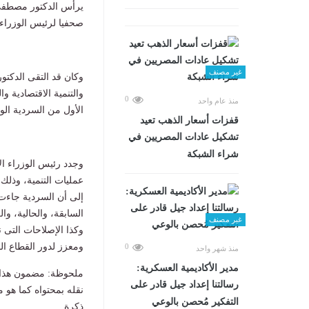
يرأس الدكتور مصطفى 
صحفيا لرئيس الوزراء.
غير مصنف
وكان قد التقى الدكت
والتنمية الاقتصادية و
0
منذ عام واحد
الأول من السردية الوط
قفزات أسعار الذهب تعيد
تشكيل عادات المصريين في
شراء الشبكة
وجدد رئيس الوزراء الإ
عمليات التنمية، وذلك
إلى أن السردية جاءت 
السابقة، والحالية، و
غير مصنف
وكذا الإصلاحات التى ن
ومعزز لدور القطاع ال
0
منذ شهر واحد
مدير الأكاديمية العسكرية:
ملحوظة: مضمون هذا ا
رسالتنا إعداد جيل قادر على
نقله بمحتواه كما هو 
التفكير مُحصن بالوعي
ذكرة.