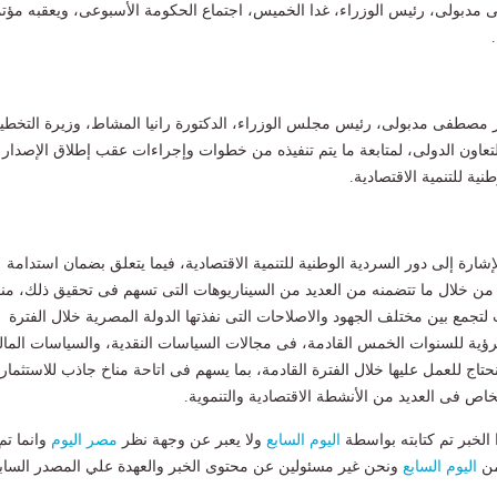
مدبولى، رئيس الوزراء، غدا الخميس، اجتماع الحكومة الأسبوعى، ويعقبه مؤتم
ور مصطفى مدبولى، رئيس مجلس الوزراء، الدكتورة رانيا المشاط، وزيرة التخط
التعاون الدولى، لمتابعة ما يتم تنفيذه من خطوات وإجراءات عقب إطلاق الإصدار
نية للتنمية الاقتصادية.
شارة إلى دور السردية الوطنية للتنمية الاقتصادية، فيما يتعلق بضمان استدامة
 من خلال ما تتضمنه من العديد من السيناريوهات التى تسهم فى تحقيق ذلك، منوه
لتجمع بين مختلف الجهود والاصلاحات التى نفذتها الدولة المصرية خلال الفترة
الرؤية للسنوات الخمس القادمة، فى مجالات السياسات النقدية، والسياسات المالي
حتاج للعمل عليها خلال الفترة القادمة، بما يسهم فى اتاحة مناخ جاذب للاستثمار
خاص فى العديد من الأنشطة الاقتصادية والتنموية.
لخبر تم كتابته بواسطة
اليوم السابع
ولا يعبر عن وجهة نظر
مصر اليوم
وانما تم
من
اليوم السابع
ونحن غير مسئولين عن محتوى الخبر والعهدة علي المصدر الساب