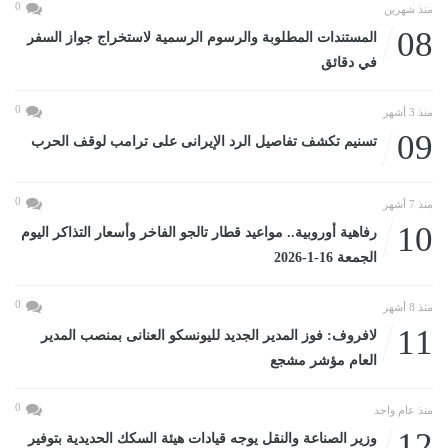
0
منذ شهرين
08
المستندات المطلوبة والرسوم الرسمية لاستخراج جواز السفر
في دقائق
0
منذ 3 أشهر
09
تسنيم تكشف تفاصيل الرد الإيرانى على ترامب لوقف الحرب
0
منذ 7 أشهر
10
رفاهية أوروبية.. مواعيد قطار تالجو الفاخر وأسعار التذاكر اليوم
الجمعة 16-1-2026
0
منذ 8 أشهر
11
لافروف: فوز المدير الجديد لليونسكو العنانى بمنصب المدير
العام مؤشر مشجع
0
منذ عام واحد
12
وزير الصناعة والنقل يوجه قيادات هيئة السكك الحديدية بتوفير