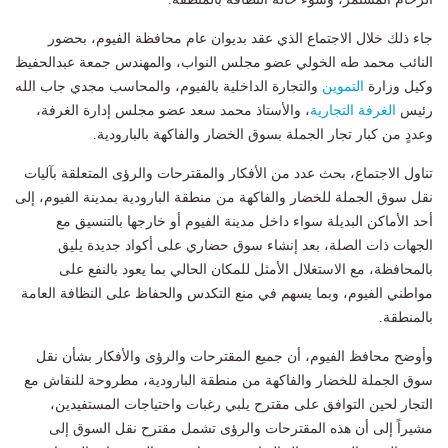
جاء ذلك خلال الاجتماع الذي عقد بديوان عام محافظة الفيوم، بحضور
النائب محمد طه الخولي عضو مجلس النواب، والمهندس جمعة عبدالحفيظ
وكيل وزارة
التموين
والتجارة الداخلية بالفيوم، والمحاسب مجدي جاب الله
رئيس
الغرفة التجارية
، والأستاذ محمد سعد عضو مجلس إدارة الغرفة،
وعددٍ من كبار تجار الجملة بسوق الخضار والفاكهة بالبارودية.
تناول الاجتماع، بحث عدد من الأفكار والمقترحات والرؤى المتعلقة بآليات
نقل سوق الجملة للخضار والفاكهة من منطقة البارودية بمدينة الفيوم، إلى
أحد الأماكن البديلة سواء داخل مدينة الفيوم أو خارجها بالتنسيق مع
الجهات ذات الصلة، بعد إنشاء سوق حضاري على أكواد جديدة يليق
بالمحافظة، مع الاستغلال الأمثل للمكان الحالي بما يعود بالنفع على
مواطني الفيوم، وبما يسهم في منع التكدس والحفاظ على النظافة العامة
بالمنطقة.
وأوضح محافظ الفيوم، أن جميع المقترحات والرؤى والأفكار بشأن نقل
سوق الجملة للخضار والفاكهة من منطقة البارودية، مطروحة للنقاش مع
التجار لحين التوافق على مقترح يلبي رغبات واحتياجات المستفيدين،
مشيراً إلى أن هذه المقترحات والرؤى تشمل مقترح نقل السوق إلى