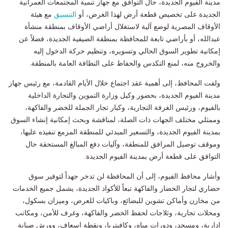
مدينة الفيوم الجديدة، حال التوافق مع جهاز تنمية المجتمعات العمرانية
الجديدة على تخصيص قطعة أرض لهذا الغرض، أو
التنسيق
مع هيئة
الأوقاف المصرية لوضع آلية لاستغلال أراضي الأوقاف بمنطقة منشأة
عبدالله، أو بأراضي تابعة للمحافظة بمنطقة الصيفية الجديدة، فضلاً عن
إمكانية تطوير السوق الحالي وتسويره، وتنظيم حركة الدخول إليه
والخروج منه، لمنع التكدس والحفاظ على النظافة العامة بالمنطقة.
ولفت المحافظ، إلى أهمية عقد اجتماع خلال الأيام القادمة، مع رئيس جهاز
مدينة الفيوم الجديدة، بحضور وكيل وزارة التموين والتجارة الداخلية
بالفيوم، ورئيس الغرفة التجارية، وكبار تجار الجملة للخضر والفاكهة،
وممثلي مختلف الجهات ذات الصلة، لمناقشة وبحث إمكانية إنشاء السوق
بمدينة الفيوم الجديدة، والتسعير المبدئي للمنطقة المزمع تنفيذه عليها،
وموقف توصيل المرافق للمنطقة، وآليات دفع المبالغ المستحقة حال
التوافق على قطعة أرض بمدينة الفيوم الجديدة.
وأشار محافظ الفيوم، إلى أن المحافظة لن تدخر جهداً لتوفير سوق
حضاري لتجار الخضار والفاكهة تبعاً للأكواد الجديدة، يشمل جميع الخدمات
من مخازن وأماكن تشوين للبضائع، وباكيات للعرض، وميزان بسكول،
ومحلات تجارية، وثلاجات لحفظ الخضر والفاكهة، وغرف للأمن، ومكاتب
إدارية، ومسجد، ودورات مياه، وكافيتريا، ونقطة إسعاف، وورش صيانة