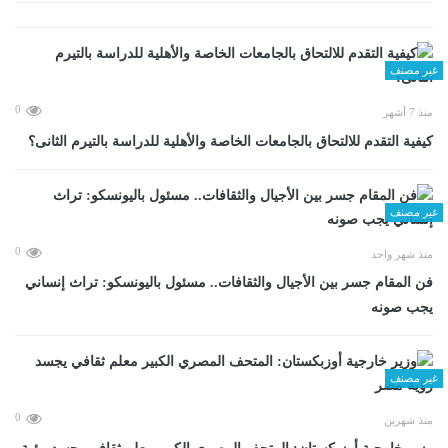
غير مصنف
0
منذ 7 أشهر
كيفية التقدم للالتحاق بالجامعات الخاصة والأهلية للدراسة بالتيرم الثانى؟
غير مصنف
0
منذ شهر واحد
فن المقام جسر بين الأجيال والثقافات.. مسئول باليونسكو: تراث إنساني
يجب صونه
غير مصنف
0
منذ شهرين