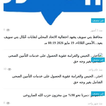
غير مصنف
0
منذ 3 أشهر
محافظ بني سويف يشهد احتفالية الاتحاد المحلي لنقابات عُمّال بني سويف
بعيد...الأمس الثلاثاء، 19 مايو 2026 08:19 مـ
غير مصنف
10
منذ عام واحد
احذر.. الحبس والغرامة عقوبة الحصول على خدمات التأمين الصحى
الشامل بغير وجه حق
غير مصنف
0
منذ شهر واحد