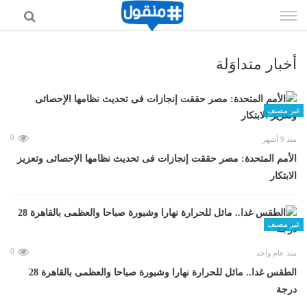
إذهب
الى
المحتوى
أخبار متداوَلة
غير مصنف
0
منذ 9 أشهر
الأمم المتحدة: مصر حققت إنجازات فى تحديث نظامها الإحصائى وتعزيز
الابتكار
غير مصنف
0
منذ عام واحد
الطقس غدا.. مائل للحرارة نهارا وشبورة صباحا والعظمى بالقاهرة 28
درجة