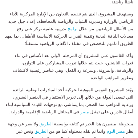
ناشئًا وناشئة.
ويستهدف المشروع، الذي يتم تنفيذه بالتعاون بين الإدارة المركزية للأداء
الرياضي بالوزارة ومديرية الشباب والرياضة بالمحافظة، إعداد جيل جديد
من الأبطال الرياضيين من خلال
برامج
تدريبية علمية تركز على رفع
معدلات اللياقة البدنية وتنمية القدرات الحركية الأساسية للأطفال، بما يمهد
الطريق أمامهم للتخصص في مختلف الألعاب الرياضية مستقبلًا.
وأكد القائمون على المشروع أن المرحلة الأولى تعد الأساس في بناء
قدرات الناشئين، حيث يتم خلالها تدريب المشاركين على التوازن،
والرشاقة، والمرونة، وسرعة رد الفعل، وهي عناصر رئيسية لاكتشاف
وتطوير المواهب الواعدة.
ويُعد المشروع القومي للموهبة الحركية أحد المبادرات الوطنية الرائدة
التي تسعى الدولة من خلالها إلى تعزيز الاستثمار في العنصر البشري،
ورعاية المواهب منذ الصغر، بما يتماشى مع توجهات القيادة السياسية لبناء
أبطال قادرين على تمثيل
مصر
في المحافل الرياضية الإقليمية والدولية.
ملحوظة: مضمون هذا الخبر تم كتابته بواسطة
الطريق
ولا يعبر عن وجهة
نظر
مصر اليوم
وانما تم نقله بمحتواه كما هو من
الطريق
ونحن غير