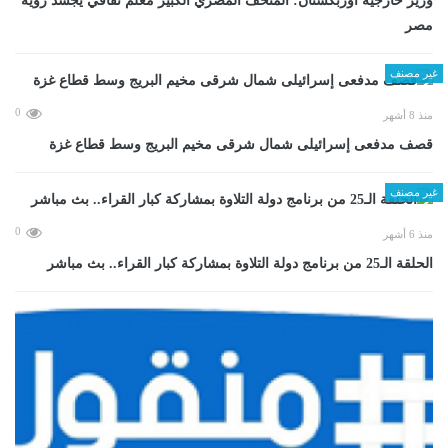
وزير خارجية أوزبكستان: المتحف المصري الكبير معلم ثقافي يجسد رؤية
مصر
غير مصنف
0
منذ 8 أشهر
قصف مدفعى إسرائيلى شمال شرقى مخيم البريج وسط قطاع غزة
غير مصنف
0
منذ 6 أشهر
الحلقة الـ25 من برنامج دولة التلاوة بمشاركة كبار القراء.. بث مباشر