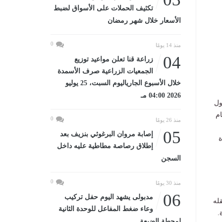
تكثيف الحملات على الأسواق لضبط
الأسعار خلال شهر رمضان
0
منذ 14 يومًا
04
زراعة قنا تعلن مواعيد توزيع
الجمعيات الزراعية صرف الأسمدة
خلال الأسبوع الجارياليوم السبت، 25 يوليو
2026 04:00 مـ
متهمان الأول
ام
0
منذ 26 يومًا
05
إصابة مروان البرغوثي بنزيف بعد
ة
إطلاق رصاصة مطاطية عليه داخل
السجن
0
منذ 30 يومًا
06
مدبولى يشهد اليوم حفل تركيب
قله
وعاء ضغط المفاعل للوحدة الثانية
.
لمحطة الضبعة