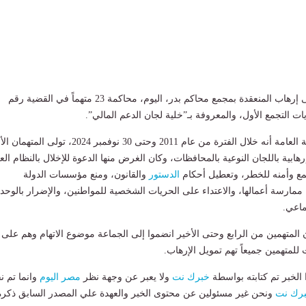
تستكمل الدائرة الأولى إرهاب المنعقدة بمجمع محاكم بدر، اليوم، محاكمة 23 متهماً في القضية رقم
كشفت تحقيقات النيابة العامة أنه خلال الفترة من عام 2011 وحتى 30 نوفمبر 2024، تولى ال
رهابية باللجان النوعية بالمحافظات، وكان الغرض منها الدعوة للإخلال بالنظام الع
ع وأمنه للخطر، وتعطيل أحكام
الدستور
والقانون، ومنع مؤسسات الدولة
مارسة أعمالها، والاعتداء على الحريات الشخصية للمواطنين، والإضرار بالوحد
ماعي.
المتهمين من الرابع وحتى الأخير انضموا إلى الجماعة موضوع الاتهام وهم على
للمتهمين جميعاً تهم تمويل الإرهاب.
لخبر تم كتابته بواسطة
خبرك نت
ولا يعبر عن وجهة نظر
مصر اليوم
وانما تم ن
رك نت
ونحن غير مسئولين عن محتوى الخبر والعهدة علي المصدر السابق ذكرة