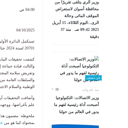
وزير الري يتلقى تقريرًا من
محافظة أسوان لاستعراض
04:00 ص
الموقف المائى وحالة
الرى...اليوم الثلاثاء، 15 أبريل
2025 09:42 صـ منذ 37
04/10/2025
دقيقة
20701 لسنة 2024 جنايات التجمع الأول، والمعروفة بـ”خلية لجان الدعم المالي”.
والثالث قيادة جماعة إ
وتعريض سلامة المجتم
غير مصنف
والسلطات العامة من م
الوطنية والسلام الاجت
0
منذ عام واحد
وأضافت التحقيقات أن 
وزير الاتصالات: التكنولوجيا
علم بأغراضها، ووجهت 
أصبحت أداة رئيسية لفهم ما
يدور في العالم من حولنا
ملحوظة: مضمون هذا ا
بمحتواه كما هو من
خب