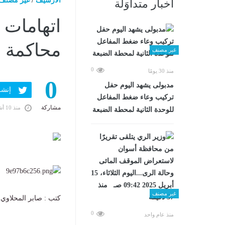
الارشيف
/
غير مصنف
أخبار متداوَلة
اتهامات 
محاكمة ل
غير مصنف
0
منذ 30 يومًا
0
مدبولى يشهد اليوم حفل
إنشر ف
تركيب وعاء ضغط المفاعل
مشاركة
منذ 10 أشهر
للوحدة الثانية لمحطة الضبعة
غير مصنف
كتب : صابر المحلاوي
0
منذ عام واحد