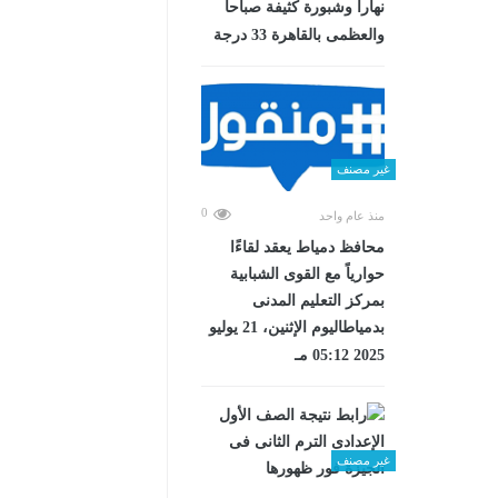
نهاراً وشبورة كثيفة صباحا
والعظمى بالقاهرة 33 درجة
غير مصنف
0
منذ عام واحد
محافظ دمياط يعقد لقاءًا
حوارياً مع القوى الشبابية
بمركز التعليم المدنى
بدمياطاليوم الإثنين، 21 يوليو
2025 05:12 مـ
غير مصنف