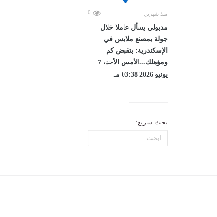
0
منذ شهرين
مدبولي يسأل عاملا خلال
جولة بمصنع ملابس في
الإسكندرية: بتقبض كم
ومؤهلك...الأمس الأحد، 7
يونيو 2026 03:38 مـ
بحث سريع: