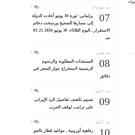
واه
0
منذ شهر واحد
07
برلماني: ثورة 30 يونيو أعادت الدولة
إلى مسارها الصحيح ورسخت دعائم
الاستقرار...اليوم الثلاثاء، 30 يونيو 2026 01:21
صـ
0
منذ شهرين
08
المستندات المطلوبة والرسوم
الرسمية لاستخراج جواز السفر في
دقائق
0
منذ 3 أشهر
09
تسنيم تكشف تفاصيل الرد الإيرانى
على ترامب لوقف الحرب
0
منذ 7 أشهر
10
رفاهية أوروبية.. مواعيد قطار تالجو