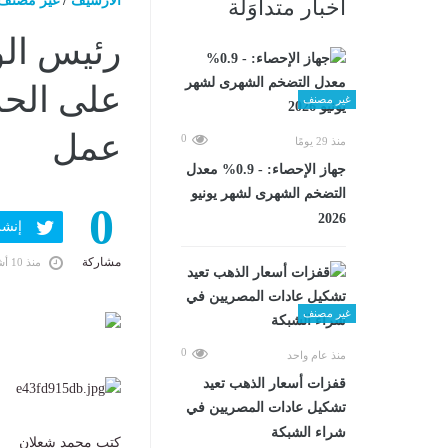
الارشيف
/
غير مصنف
أخبار متداوَلة
رئيس الو
على الح
غير مصنف
عمل
0
منذ 29 يومًا
جهاز الإحصاء: - 0.9% معدل
التضخم الشهرى لشهر يونيو
0
2026
إنشر ف
مشاركة
منذ 10 أشهر
غير مصنف
0
منذ عام واحد
قفزات أسعار الذهب تعيد
تشكيل عادات المصريين في
شراء الشبكة
كتب محمد شعلان