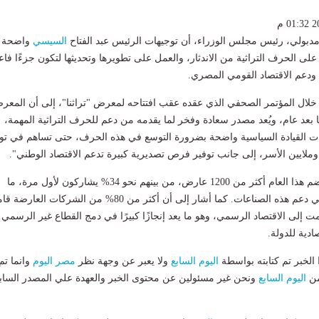
دبولي، رئيس مجلس الوزراء، أن توجيهات الرئيس عبد الفتاح
السيسي
واضحة
 الحرف التراثية من الاندثار، والعمل على تطويرها وتحديثها لتكون جزءًا فاعلً
عم الاقتصاد القومي المصري.
 خلال المؤتمر الصحفي الذي عقده عقب افتتاحه لمعرض "تراثنا"، إلى أن المعر
مًا بعد عام، ويُعد مصدر سعادة وفخر لما يقدمه من دعم للحرف التراثية المهمة،
ات القيادة السياسية واضحة بضرورة التوسع في هذه الحرف، حتى تساهم في تو
لايين الأسر، إلى جانب توفير فرص تصديرية كبيرة تدعم الاقتصاد الوطني".
وأوضح أن المعرض يضم هذا العام أكثر من 1200 عارض، من بينهم نحو 34% يشاركون لأول مرة، ما
يعكس مدى التوسع في دعم هذه الصناعات. كما أشار إلى أن أكثر من 80% من الشركات العا
ت إلى الاقتصاد الرسمي، وهو ما يعد إنجازًا كبيرًا في دمج القطاع غير الرسمي
دية للدولة.
لخبر تم كتابته بواسطة
اليوم السابع
ولا يعبر عن وجهة نظر
مصر اليوم
وانما تم
من
اليوم السابع
ونحن غير مسئولين عن محتوى الخبر والعهدة علي المصدر الساب