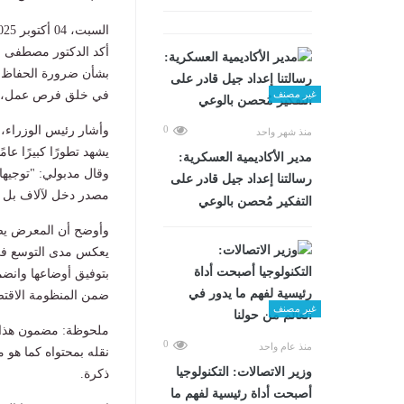
السبت، 04 أكتوبر 2025 01:32 م
أكد الدكتور مصطفى م
بشأن ضرورة الحفاظ على
في خلق فرص عمل، ود
غير مصنف
وأشار رئيس الوزراء،
0
منذ شهر واحد
يشهد تطورًا كبيرًا عا
مدير الأكاديمية العسكرية:
وقال مدبولي: "توجيه
رسالتنا إعداد جيل قادر على
مصدر دخل لآلاف بل وم
التفكير مُحصن بالوعي
بتوفيق أوضاعها وانضم
ضمن المنظومة الاقتصا
غير مصنف
ملحوظة: مضمون هذا ا
0
منذ عام واحد
نقله بمحتواه كما هو 
وزير الاتصالات: التكنولوجيا
ذكرة.
أصبحت أداة رئيسية لفهم ما