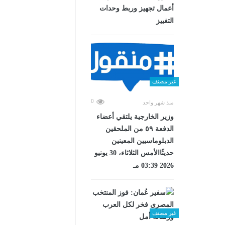
أعمال تجهيز وربط وحدات
التغييز
غير مصنف
0
منذ شهر واحد
وزير الخارجية يلتقي أعضاء
الدفعة ٥٩ من الملحقين
الدبلوماسيين المعينين
حديثًاالأمس الثلاثاء، 30 يونيو
2026 03:39 مـ
غير مصنف