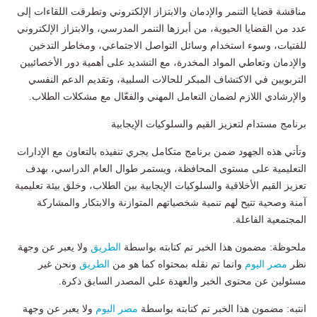
مناقشة قضايا التنمر والإدمان والابتزاز الإلكتروني وتطرقت اللقاءات إلى
عدد من القضايا الحيوية، من أبرزها التنمر المدرسي، والابتزاز الإلكتروني
للفتيات، وسوء استخدام وسائل التواصل الاجتماعي، ومخاطر التدخين
والإدمان وتعاطي المواد المخدرة، مع التشديد على أهمية دور الأخصائيين
التربويين في الاكتشاف المبكر للحالات السلبية، وتقديم الدعم النفسي
والإرشادي اللازم لضمان التعامل المهني والفعّال مع مشكلات الطلاب.
برنامج مستدام لتعزيز القيم والسلوكيات الإيجابية
وتأتي هذه الجهود ضمن برنامج متكامل يجري تنفيذه بالتعاون مع الإدارات
التعليمية على مستوى المحافظة، ويستمر طوال العام الدراسي، بهدف
تعزيز القيم الأخلاقية والسلوكيات الإيجابية بين الطلاب، وخلق بيئة تعليمية
آمنة وصحية تتيح لهم تنمية شخصياتهم المتوازنة والابتكار والمشاركة
المجتمعية الفاعلة.
ملحوظة: مضمون هذا الخبر تم كتابته بواسطة
الطريق
ولا يعبر عن وجهة
نظر
مصر اليوم
وانما تم نقله بمحتواه كما هو من
الطريق
ونحن غير
مسئولين عن محتوى الخبر والعهدة علي المصدر السابق ذكرة.
انتبه: مضمون هذا الخبر تم كتابته بواسطة
مصر اليوم
ولا يعبر عن وجهة