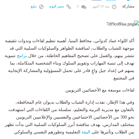
مشاركة
منذ 10 أشهر
0
مصر اليوم
تبليغ
أكد اللواء عماد كدواني، محافظ المنيا، أهمية تنظيم لقاءات وندوات تثقيفية
موجهة للشباب والطلاب، لمناقشة الظواهر والسلوكيات السلبية التي قد
تنتشر بينهم، والعمل على تصحيح المفاهيم الخاطئة، من خلال
برامج
تنموية
تهدف إلى تنمية المهارات وتقويم السلوك وبناء الشخصية المتكاملة، بما
يسهم في إعداد جيل واعٍ قادر على تحمل المسؤولية والمشاركة الإيجابية
في المجتمع.
لقاءات موسعة مع الأخصائيين التربويين
وفي هذا الإطار، نفذت إدارة الشباب والطلاب بديوان عام المحافظة،
بالتعاون مع مديرية التربية والتعليم، سلسلة من اللقاءات التي استهدفت
نحو 300 من الأخصائيين الاجتماعيين والنفسيين والإعلاميين التربويين
بمختلف المدارس، بهدف مناقشة أبرز السلوكيات السلبية التي بدأت تظهر
بين الطلاب وتأثيرها على
البيئة
التعليمية وتطورهم النفسي والسلوكي.