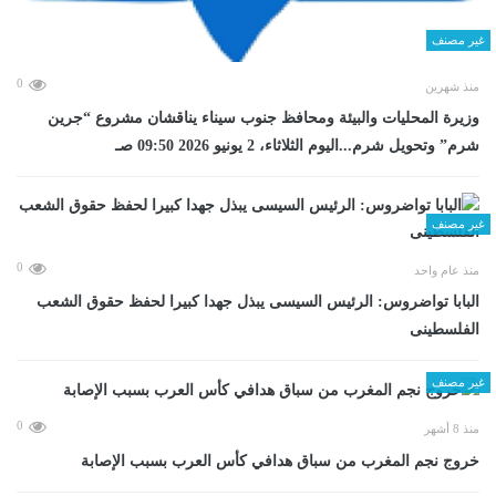
غير مصنف
0
منذ شهرين
وزيرة المحليات والبيئة ومحافظ جنوب سيناء يناقشان مشروع “جرين
شرم” وتحويل شرم...اليوم الثلاثاء، 2 يونيو 2026 09:50 صـ
غير مصنف
0
منذ عام واحد
البابا تواضروس: الرئيس السيسى يبذل جهدا كبيرا لحفظ حقوق الشعب
الفلسطينى
غير مصنف
0
منذ 8 أشهر
خروج نجم المغرب من سباق هدافي كأس العرب بسبب الإصابة