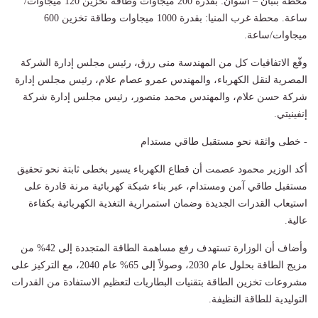
محطة بنبان – أسوان: بقدرة 200 ميجاوات وطاقة تخزين 120 ميجاوات/
ساعة. محطة غرب المنيا: بقدرة 1000 ميجاوات وطاقة تخزين 600
ميجاوات/ساعة.
وقّع الاتفاقيات كل من المهندسة منى رزق، رئيس مجلس إدارة الشركة
المصرية لنقل الكهرباء، والمهندس عمرو عصام علام، رئيس مجلس إدارة
شركة حسن علام، والمهندس محمد منصور، رئيس مجلس إدارة شركة
إنفينيتي.
- خطى واثقة نحو مستقبل طاقي مستدام
أكد الوزير محمود عصمت أن قطاع الكهرباء يسير بخطى ثابتة نحو تحقيق
مستقبل طاقي آمن ومستدام، عبر بناء شبكة كهربائية مرنة قادرة على
استيعاب القدرات الجديدة وضمان استمرارية التغذية الكهربائية بكفاءة
عالية.
وأضاف أن الوزارة تستهدف رفع مساهمة الطاقة المتجددة إلى 42% من
مزيج الطاقة بحلول عام 2030، وصولاً إلى 65% عام 2040، مع التركيز على
مشروعات تخزين الطاقة بتقنيات البطاريات لتعظيم الاستفادة من القدرات
التوليدية للطاقة النظيفة.