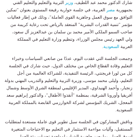
شارك الدكتور محمد عبد اللطيف،
وزير
التربية والتعليم والتعليم الفني
بجمهورية
مصر
العربية، في جلسة حوارية رفيعة المستوى بعنوان "تمكين
التوافق مع سوق العمل وجاهزية القوى العاملة"، وذلك في إطار فعاليات
مؤتمر "تنمية القدرات البشرية" المنعقد بالرياض تحت رعاية كريمة من
صاحب السمو الملكي الأمير محمد بن سلمان بن عبدالعزيز آل سعود،
ولي العهد رئيس مجلس الوزراء، وتنظيم وزارة التعليم في المملكة
العربية
السعودية
.
وجمعت الجلسة التي عقدت اليوم، عددًا من صانعي السياسات وخبراء
التعليم وقادة القطاع الخاص من مختلف الدول، حيث شارك في الجلسة
كل من لورا فريجنتي، الرئيسة التنفيذية، للشراكة العالمية من أجل
التعليم، وليلى محمد موسى، وزيرة التربية والتعليم والتدريب المهني بدولة
زنجبار، وأحمد الهنيداوي، المدير الإقليمي لمنطقة الشرق الأوسط وشمال
أفريقيا وأوروبا الشرقية، بمنظمة "أنقذوا الأطفال"، والدكتور إبراهيم سعد
المعجل، الشريك المؤسس لشركة الخوارزمي القابضة بالمملكة العربية
السعودية.
وناقش المشاركون في الجلسة سبل تطوير قوى عاملة مستعدة لمتطلبات
المستقبل، وآليات مواءمة الاستثمار في التعليم مع الاحتياجات المتغيرة
لسوق العمل، بما يعزز جاهزية الشباب لمواجهة تحديات بيئة العمل