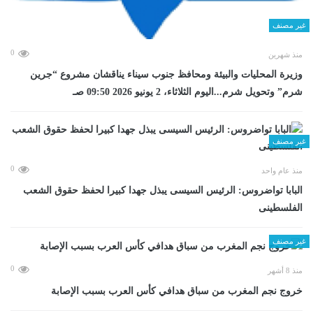
غير مصنف
0
منذ شهرين
وزيرة المحليات والبيئة ومحافظ جنوب سيناء يناقشان مشروع “جرين
شرم” وتحويل شرم...اليوم الثلاثاء، 2 يونيو 2026 09:50 صـ
غير مصنف
0
منذ عام واحد
البابا تواضروس: الرئيس السيسى يبذل جهدا كبيرا لحفظ حقوق الشعب
الفلسطينى
غير مصنف
0
منذ 8 أشهر
خروج نجم المغرب من سباق هدافي كأس العرب بسبب الإصابة