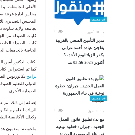
الأعلى للجامعات، و 
مجلس ادارة غرفة صنا
غير مصنف
المجلس التصديرى للأد
بجامعة ولاية ساوث دا
0
منذ 10 أشهر
كليات الصيدلة من الج
مدير التأمين الصحي بالغربية
كليات الصيدلة الخاصة
يفاجئ عيادة أحمد عرابي
الخاصة بالجامعات الح
بكفر الزياتاليوم الأحد، 5
كتاب الدكتور أمين ا
أكتوبر 2025 03:56 مـ
كما تم استعراض كتاب
برامج
بكالوريوس الصي
الدولي للتعليم الصيد
الصيدلية الأخرى.
غير مصنف
إضافة إلى ذلك، تم عر
الريادة للعلوم والتكنو
0
منذ 11 شهرًا
وكذلك الأكاديمية الطب
مع بدء تطبيق قانون العمل
الجديد.. جبران: خطوة نوعية
ملحوظة: مضمون هذا ا
في بناء الجمهورية الجديدة