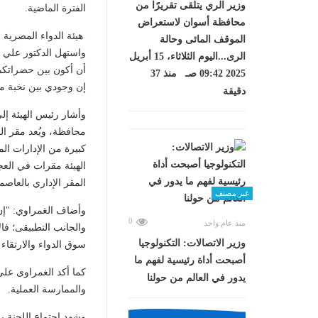
وزير الري يتلقى تقريرًا من
الفترة الماضية.
محافظة أسوان لاستعراض
هيئة الدواء المصرية
الموقف المائى وحالة
واستهل الدكتور علي ال
الرى...اليوم الثلاثاء، 15 أبريل
أن أكون بين حضراتكم 
2025 09:42 صـ منذ 37
إن وجودي بين نخبة من
دقيقة
كبيرة من الإدارات الم
الهيئة مقرات في العج
المقر الإداري بالعاص
غير مصنف
وأضاف الغمراوي: "إن
0
منذ عام واحد
والجانب التطبيقى؛ فال
وزير الاتصالات: التكنولوجيا
سوق الدواء والارتقا
أصبحت أداة رئيسية لفهم ما
كما أكد الغمراوى على 
يدور في العالم من حولنا
والممارسة العملية.
وشهد اجتماع اللجنة ب