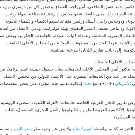
الدكتور أحمد حسن الشافعي، أمين لجنة القطاع، وحضور كل من د.يسري نوار، 
عة الدواء، وأ.د. محي حافظ، عضو مجلس إدارة غرفة صناعة الدواء ورئيس
وية، ودوجلاس رايني، أستاذ ورئيس متقاعد لقسم الكيمياء والكيمياء الحيوية
كوتا، ود.ماجي نصيف، المدير التنفيذي لهيئة فولبرايت، وباقي الأعضاء من أساتذ
امعات المصرية المختلفة وعمداء كليات الصيدلة بالجامعات الحكومية وبعض عم
 والأهلية، عرضًا لعدد من الموضوعات المحالة من المجلس الأعلى للجامعات
كومية، إلى جانب تقارير اللجان الفرعية المختصة.
لمجلس الأعلى للجامعات
 الدكتور أمين المجلس الأعلى للجامعات بشأن حصول خمسة عشر برنامجًا من
دلة في عدد من الجامعات المصرية على الاعتماد الدولي من مجلس الاعتماد
لي
الأمريكي
(ACPE)، مع
بحث
إمكانية تعميم هذه التجربة على بعض التخصصات
ض تقارير اللجان الفرعية الخاصة بجامعات: الأهرام الكندية، المصرية الروسية،
لوجيا، الأكاديمية العربية للعلوم والتكنولوجيا والنقل البحري، المستقبل، الدلتا،
ية العسكرية.
لخبر تم كتابته بواسطة
اليوم السابع
ولا يعبر عن وجهة نظر
مصر اليوم
وانما تم