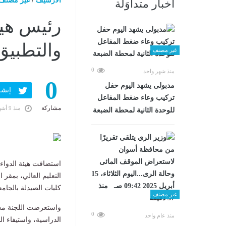
الارشيف
/
غير مصنف
أخبار متداوَلة
رئيس هيئ
والتطبيق
غير مصنف
0
منذ شهر واحد
0
مدبولى يشهد اليوم حفل
إنشر ف
تركيب وعاء ضغط المفاعل
مشاركة
منذ 9 أشهر
للوحدة الثانية لمحطة الضبعة
استضافت هيئة الدواء ا
التعليم العالي، بمقر 
كليات الصيدلة بالجام
غير مصنف
واستعرضت اللجنة مجمو
0
منذ عام واحد
الدراسية، واستيفاء ا