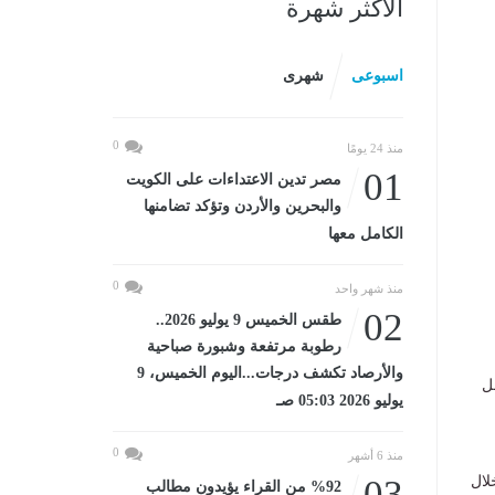
الأكثر شهرة
اسبوعى
شهرى
0
منذ 24 يومًا
01
مصر تدين الاعتداءات على الكويت
والبحرين والأردن وتؤكد تضامنها
الكامل معها
0
منذ شهر واحد
02
طقس الخميس 9 يوليو 2026..
رطوبة مرتفعة وشبورة صباحية
والأرصاد تكشف درجات...اليوم الخميس، 9
مل
يوليو 2026 05:03 صـ
0
منذ 6 أشهر
لال
03
%92 من القراء يؤيدون مطالب