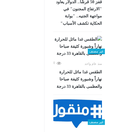
قفز 50 قرشًا.. الدولار يعاود
"الارتفاع المجنون" في
مواجهة الجنيه.. "بوابة
الحكاية تكشف الأسباب"
غير مصنف
0
منذ عام واحد
الطقس غدا مائل للحرارة
نهاراً وشبورة كثيفة صباحا
والعظمى بالقاهرة 33 درجة
غير مصنف