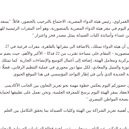
غمراوي، رئيس هيئة الدواء المصرية، الاجتماع بالترحيب بالحضور، قائلاً: "يسعد
اليوم في مقر هيئة الدواء المصرية بالمنصورية، وهو أحد المقرات الرئيسية للهي
 عمداء وأساتذة كليات الصيدلة يمثل مصدر فخر واعتزاز."
وأشار رئيس الهيئة إلى أن هيئة الدواء تمتلك، بالاضافة الى مقراتها بالقاهرة، مقرات فرعية في 27
محافظة، ويُعد مقر المنصورية – المقام على مساحة تقترب من 22 فدانًا – الأكبر والأهم، حيث 
ركزية ومعامل الهيئة، إضافة إلى أعمال التوسع والإنشاءات الجارية. كما تمتلك
وزة والمنيل والمعادي، لكل منها دور محوري في عملية التنظيم الرقابي، فضلًا 
مة الجديدة الذي يأتي في إطار التواجد المؤسسي في هذا الموقع الحيوي.
 حضوركم اليوم يعكس خطوة مهمة نحو تعزيز التعاون بين الجانب الأكاديمى
انعقاد بمقر الهيئة اليوم يرسخ للمعرفة العلمية، ونحن نعمل على تطبيقها لحماية
ء بصحة المواطن المصري."
أهمية تعزيز الشراكة بين الهيئة وكليات الصيدلة بما يحقق التكامل بين العلم
رئاسة الدكتور عبد الناصر سنجاب، رئيس لجنة قطاع الدراسات الصيدلية بالمجل