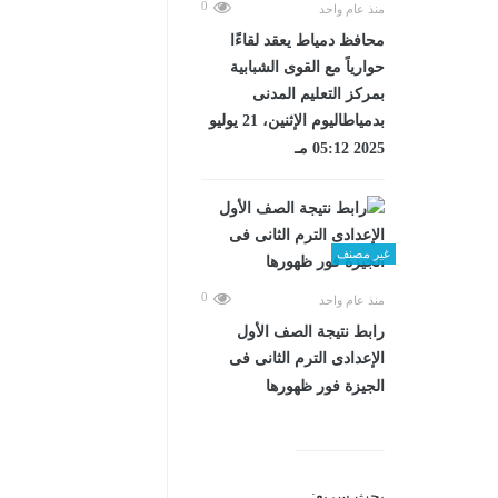
0
منذ عام واحد
محافظ دمياط يعقد لقاءًا
حوارياً مع القوى الشبابية
بمركز التعليم المدنى
بدمياطاليوم الإثنين، 21 يوليو
2025 05:12 مـ
غير مصنف
0
منذ عام واحد
رابط نتيجة الصف الأول
الإعدادى الترم الثانى فى
الجيزة فور ظهورها
بحث سريع: