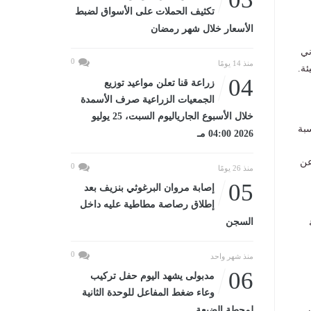
تكثيف الحملات على الأسواق لضبط
الأسعار خلال شهر رمضان
ني
0
منذ 14 يومًا
ئة.
04
زراعة قنا تعلن مواعيد توزيع
الجمعيات الزراعية صرف الأسمدة
خلال الأسبوع الجارياليوم السبت، 25 يوليو
يضم نسبة
2026 04:00 مـ
عن
0
منذ 26 يومًا
05
إصابة مروان البرغوثي بنزيف بعد
إطلاق رصاصة مطاطية عليه داخل
السجن
0
منذ شهر واحد
06
مدبولى يشهد اليوم حفل تركيب
وعاء ضغط المفاعل للوحدة الثانية
س
لمحطة الضبعة