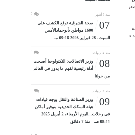
عضو
0
منذ 5 أشهر
07
صحة الشرقية توقع الكشف على
ة
1600 مواطن بأبوحمادالأمس
داء
السبت، 28 فبراير 2026 09:18 مـ
0
منذ عام واحد
08
وزير الاتصالات: التكنولوجيا أصبحت
أداة رئيسية لفهم ما يدور في العالم
من حولنا
0
منذ عام واحد
09
وزير الصناعة والنقل يوجه قيادات
هيئة السكك الحديدية بتوفير أماكن
في رحلات...اليوم الأربعاء، 2 أبريل 2025
08:11 صـ منذ 7 دقائق