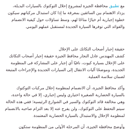
مع
تطبيق
محافظة الجيزة لمشروع إحلال التوكتوك بالسيارات البديلة،
يزداد الاهتمام بين السائقين بمعرفة ما إذا كان استبدال مركباتهم سيكون
خطوة إجبارية أم خيارًا متاحًا لهم، وسط تساؤلات حول كيفية الانضمام
والفوائد التي توفرها السيارة الجديدة لمستقبل عملهم اليومي.
حقيقة إجبار أصحاب التكاتك على الإحلال
كشف المهندس عادل النجار محافظ الجيزة حقيقة إجبار أصحاب التكاتك
على الإحلال بسيارة كيوت، نافيًا أي إجبار على المشاركة فى المنظومة
الجديدة، وموضحًا آليات الانتقال إلى السيارات الجديدة والإجراءات المتبعة
لضمان سلاسة العملية.
وأكد محافظ الجيزة، أن الانضمام لمنظومة إحلال مركبات التوكتوك
بالسيارة الحضارية الصغيرة اختياري وليس إجباري، إلا في حالة واحدة،
وهي مخالفة قائد التوكتوك والسير في الشوارع الرئيسية؛ ففي هذه الحالة
سيتم التحفظ على التوكتوك، ولن يفرج عنه إلا بعد التزام صاحبه بالانضمام
لمنظومة الإحلال والاستبدال بالسيارة الحضارية المعتمدة.
وأوضح محافظة الجيزة، أن المرحلة الأولى من المنظومة ستكون