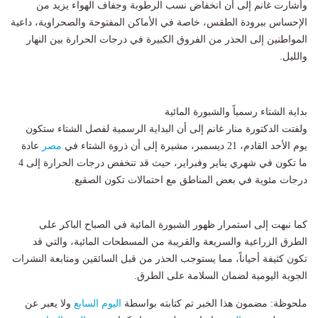
وأشارت غانم إلى أن انخفاض نسب الرطوبة وجفاف الهواء يزيد من
الإحساس ببرودة الطقس، خاصة في الأماكن المفتوحة والصحراوية، داعية
المواطنين إلى الحذر من الفروق الكبيرة في درجات الحرارة بين النهار
والليل.
بداية الشتاء رسمياً والشبورة المائية
ولفتت الدكتورة منار غانم إلى أن البداية الرسمية لفصل الشتاء ستكون
يوم الأحد القادم، 21 ديسمبر، مشيرة إلى أن ذروة الشتاء في
مصر
عادة
ما تكون في شهري يناير وفبراير، حيث قد تنخفض درجات الحرارة إلى 4
درجات مئوية في بعض المناطق مع احتمالات تكون الصقيع.
كما نبهت إلى استمرار ظهور الشبورة المائية في الصباح الباكر على
الطرق الزراعية والسريعة والقريبة من المسطحات المائية، والتي قد
تكون كثيفة أحياناً، مما يستوجب الحذر من قبل السائقين ومتابعة النشرات
الجوية اليومية لضمان السلامة على الطرق.
ملحوظة: مضمون هذا الخبر تم كتابته بواسطة
اليوم السابع
ولا يعبر عن