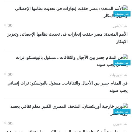
غير مصنف
0
منذ 9 أشهر
الأمم المتحدة: مصر حققت إنجازات فى تحديث نظامها الإحصائى وتعزيز
الابتكار
غير مصنف
0
منذ شهر واحد
فن المقام جسر بين الأجيال والثقافات.. مسئول باليونسكو: تراث إنساني
يجب صونه
غير مصنف
0
منذ شهرين