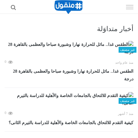
إذهب
الى
المحتوى
أخبار متداوَلة
غير مصنف
0
منذ عام واحد
الطقس غدا.. مائل للحرارة نهارا وشبورة صباحا والعظمى بالقاهرة 28
درجة
غير مصنف
0
منذ 7 أشهر
كيفية التقدم للالتحاق بالجامعات الخاصة والأهلية للدراسة بالتيرم الثانى؟