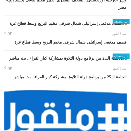
وزير خارجية أوزبكستان: المتحف المصري الكبير معلم ثقافي يجسد رؤية
مصر
غير مصنف
0
منذ 8 أشهر
قصف مدفعى إسرائيلى شمال شرقى مخيم البريج وسط قطاع غزة
غير مصنف
0
منذ 6 أشهر
الحلقة الـ25 من برنامج دولة التلاوة بمشاركة كبار القراء.. بث مباشر