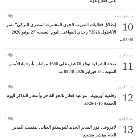
على قطاع غزة
0
منذ شهر واحد
10
إنطلاق فعاليات التدريب الجوى المشترك المصرى التركى” نسر
الأناضول 2026” بإحدي القواعد...اليوم السبت، 27 يونيو 2026
05:10 مـ
0
منذ 5 أشهر
11
صحة الشرقية توقع الكشف على 1600 مواطن بأبوحمادالأمس
السبت، 28 فبراير 2026 09:18 مـ
0
منذ 7 أشهر
12
رفاهية أوروبية.. مواعيد قطار تالجو الفاخر وأسعار التذاكر اليوم
الجمعة 16-1-2026
0
منذ 8 أشهر
13
لافروف: فوز المدير الجديد لليونسكو العنانى بمنصب المدير
العام مؤشر مشجع