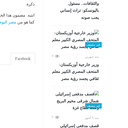
والثقافات.. مسئول
ذكرة.
باليونسكو: تراث إنساني
انتبه: مضمون هذا الخ
يجب صونه
كما هو من
مصر اليوم
غير مصنف
0
منذ شهرين
Facebook
وزير خارجية أوزبكستان:
المتحف المصري الكبير معلم
ثقافي يجسد رؤية مصر
غير مصنف
0
منذ 8 أشهر
قصف مدفعى إسرائيلى