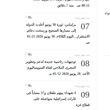
08:11 صـ منذ 7 دقائق
واه
0
منذ شهر واحد
07
برلماني: ثورة 30 يونيو أعادت الدولة
إلى مسارها الصحيح ورسخت دعائم
الاستقرار...اليوم الثلاثاء، 30 يونيو 2026 01:21
صـ
0
منذ شهر واحد
08
توجيهات رئاسية جديدة لدعم وتطوير
المجرى الملاحي لقناة السويساليوم
الأحد، 28 يونيو 2026 01:52 مـ
0
منذ شهر واحد
09
4 شهداء بينهم طفلان و27 مصاباً فى
غارات إسرائيلية متواصلة على
قطاع غزة