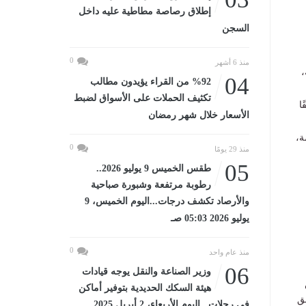
إطلاق رصاصة مطاطية عليه داخل
السجن
0
منذ 6 أشهر
ية،
04
%92 من القراء يؤيدون مطالب
تكثيف الحملات على الأسواق لضبط
ثالث 12,240 متسابقًا
الأسعار خلال شهر رمضان
ة،
0
منذ 29 يومًا
05
طقس الخميس 9 يوليو 2026..
رطوبة مرتفعة وشبورة صباحية
والأرصاد تكشف درجات...اليوم الخميس، 9
يوليو 2026 05:03 صـ
0
منذ عام واحد
06
وزير الصناعة والنقل يوجه قيادات
هيئة السكك الحديدية بتوفير أماكن
ق
في رحلات...اليوم الأربعاء، 2 أبريل 2025