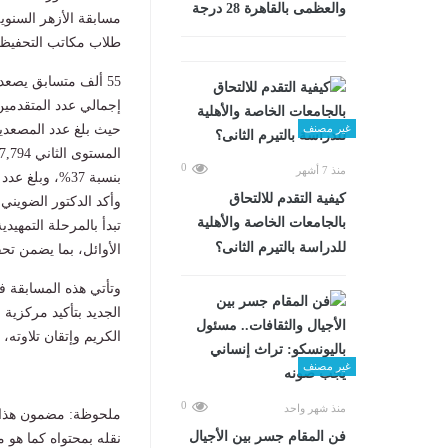
والعظمى بالقاهرة 28 درجة
طلاب مكاتب التحفيظ وا
55 ألف متسابق يصعدون للمرحلة النهائية من مسابقة الأزهر السنوية في حفظ القرآن الكريم
غير مصنف
0
منذ 7 أشهر
بنسبة 37%، وبلغ عدد المصعدين في المستوى الرابع 32,691 متسابقًا بنسبة 38%.
كيفية التقدم للالتحاق
وأكد الدكتور الضويني
بالجامعات الخاصة والأهلية
تبدأ بالمرحلة التمهيدي
للدراسة بالتيرم الثانى؟
الأوائل، بما يضمن تحق
وتأتي هذه المسابقة في
الجديد بتأكيد مركزي
الكريم وإتقان تلاوته،
غير مصنف
0
منذ شهر واحد
ملحوظة: مضمون هذا ا
فن المقام جسر بين الأجيال
نقله بمحتواه كما هو 