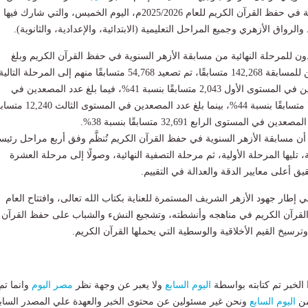
مسابقة الأزهر السنوية في حفظ القرآن الكريم للعام 2025/2026م، اليوم الخميس، والتي شارك فيها
لرواق الأزهري وجميع المراحل التعليمية (الابتدائية، والإعدادية، والثانوية).
وبلغ
إجمالي عدد المتقدمين للمسابقة 142,268 متسابقًا، تم تصعيد 54,768 متسابقًا منهم إلى المرحلة التال
حيث بلغ عدد المصعدين في المستوى الأول 2,043 متسابقًا بنسبة 41%، فيما بلغ عدد المصعدين في
المستوى الثاني 7,794 متسابقًا بنسبة 44%، بينما بلغ عدد المصعدين في المستوى ال
 أن مسابقة الأزهر السنوية في حفظ القرآن الكريم تُنظَّم وفق أربع مراحل رئيس
ة، تليها المرحلة الأولية، ثم مرحلة التصفية النهائية، وصولًا إلى مرحلة العشرة
يق أعلى معايير الدقة والعدالة في التقييم.
 إطار جهود الأزهر الشريف المستمرة للعناية بكتاب الله تعالى، وافتتاح العام
ة القرآن الكريم في مناهجه وأنشطته، وتشجيع النشء والشباب على حفظ القرآن
 وترسيخ القيم الأخلاقية والوسطية التي يحملها القرآن الكريم.
لخبر تم كتابته بواسطة
اليوم السابع
ولا يعبر عن وجهة نظر
مصر اليوم
وانما تم
من
اليوم السابع
ونحن غير مسئولين عن محتوى الخبر والعهدة علي المصدر الساب