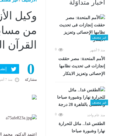
الارشيف
/
غير مصنف
أخبار متداوَلة
وكيل الأز
من مسابق
غير مصنف
القرآن ا
0
منذ 9 أشهر
الأمم المتحدة: مصر حققت
0
إنجازات فى تحديث نظامها
إنشر ف
الإحصائى وتعزيز الابتكار
مشاركة
منذ 7 أشهر
غير مصنف
0
منذ عام واحد
الطقس غدا.. مائل للحرارة
نهارا وشبورة صباحا
اعتمد الدكتور محمد ال