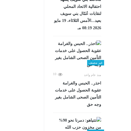
احتفالية الاتحاد المحلي
لنقابات عُمّال بني سويف
بعيد...الأمس الثلاثاء، 19 مايو
2026 08:19 مـ
غير مصنف
10
منذ عام واحد
احذر.. الحبس والغرامة
عقوبة الحصول على خدمات
التأمين الصحى الشامل بغير
وجه حق