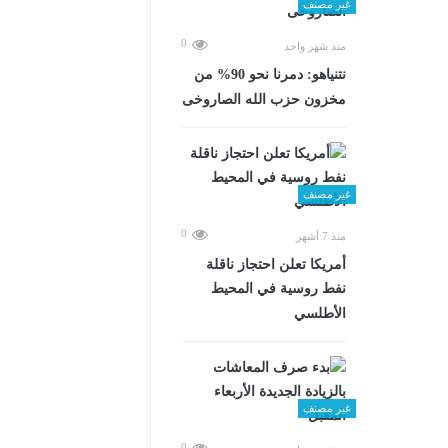
غير مصنف
0
منذ شهر واحد
نتنياهو: دمرنا نحو 90% من
مخزون حزب الله الصاروخى
غير مصنف
0
منذ 7 أشهر
أمريكا تعلن احتجاز ناقلة
نفط روسية في المحيط
الأطلسي
غير مصنف
0