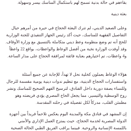
بقاءهم في حالة بدنية تسمح لهم باستكمال المناسك بيسر وسهولة.
بعثة دينية
وعلى الصعيد الديني، لم تترك البعثة الحجاج في حيرة من أمرهم حيال
التفاصيل الفقهية للمناسك، حيث أكد رئيس الجهاز التنفيذي للجنة الوزارية
للحج أنه تم وضع منظومة وعظ ديني متكاملة بالتنسيق مع وزارة الأوقاف.
وقد أوفدت الوزارة نخبة من أفضل الوعاظ والواعظات، بواقع 22 واعظاً
و4 واعظات، تم اختيارهم بعناية فائقة لمرافقة الحجاج على مدار الساعة.
هؤلاء الوعاظ يعملون كخلية نحل لا تهدأ، للإجابة عن جميع أسئلة
واستفسارات الحجاج الدينية، مع تنظيم ندوات دينية يومية مقسمة للرجال
وللنساء بصفة دورية داخل الفنادق، لترسيخ الفهم الصحيح للمناسك ونشر
روح الوسطية والتيسير، مما يجعل الحاج المصري يؤدي فريضته وهو
مطمئن القلب، مدركاً لكل تفصيلة في رحلته المقدسة.
إن المشهد في فنادق مكة والمدينة اليوم يعكس تلاحماً فريداً بين أجهزة
الدولة المصرية لخدمة الحجاج، حيث يمتزج العمل الإداري والأمني
باللمسة الإنسانية والروحية. فبينما يراقب الفريق الطبي الحالة الصحية