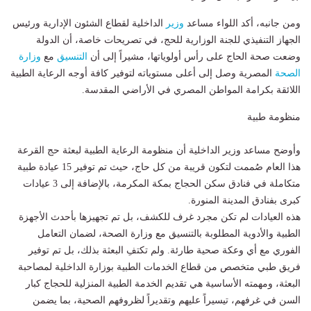
ومن جانبه، أكد اللواء مساعد
وزير
الداخلية لقطاع الشئون الإدارية ورئيس
الجهاز التنفيذي للجنة الوزارية للحج، في تصريحات خاصة، أن الدولة
وضعت صحة الحاج على رأس أولوياتها، مشيراً إلى أن
التنسيق
مع
وزارة
الصحة
المصرية وصل إلى أعلى مستوياته لتوفير كافة أوجه الرعاية الطبية
اللائقة بكرامة المواطن المصري في الأراضي المقدسة.
منظومة طبية
وأوضح مساعد وزير الداخلية أن منظومة الرعاية الطبية لبعثة حج القرعة
هذا العام صُممت لتكون قريبة من كل حاج، حيث تم توفير 15 عيادة طبية
متكاملة في فنادق سكن الحجاج بمكة المكرمة، بالإضافة إلى 3 عيادات
كبرى بفنادق المدينة المنورة.
هذه العيادات لم تكن مجرد غرف للكشف، بل تم تجهيزها بأحدث الأجهزة
الطبية والأدوية المطلوبة بالتنسيق مع وزارة الصحة، لضمان التعامل
الفوري مع أي وعكة صحية طارئة. ولم تكتفِ البعثة بذلك، بل تم توفير
فريق طبي متخصص من قطاع الخدمات الطبية بوزارة الداخلية لمصاحبة
البعثة، ومهمته الأساسية هي تقديم الخدمة الطبية المنزلية للحجاج كبار
السن في غرفهم، تيسيراً عليهم وتقديراً لظروفهم الصحية، بما يضمن