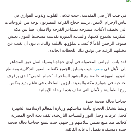
في قلب الأراضي المقدسة، حيث تتلاقى القلوب وتذوب الفوارق في
لباس الإحرام الأبيض، يرسم حجاج القرعة المصريون لوحة من الروحانيات
التي تخطف الألباب، ممتزجة بمشاعر الفرحة والامتنان، فما بين مكة
المكرمة بشموخ كعبتها، والمدينة المنورة بقدسية مسجدها النبوي، يعيش
ضيوف الرحمن أياماً لا تُنسى، يملؤونها بالتلبية والدعاء، دون أن تغيب عن
مخيلتهم الرغبة في توثيق تلك اللحظات الخالدة.
فقد باتت الهواتف المحمولة في أيدي حجاجنا وسيلة لنقل عبق المشاعر
إلى الأهل في
مصر
، حيث يتسابق الجميع لالتقاط الصور التذكارية ومقاطع
الفيديو المبهجة، خاصة مع المشهد الساحر لـ "حمام الحمى" الذي يرفرف
بجناحيه في شوارع مكة والمدينة، ليزين الساحات في تناغم بديع يعكس
روح الطمأنينة والأمان التي تغلف هذه الرحلة الإيمانية.
حجاجنا بحالة صحية جيدة
وبينما ينشغل الحجاج بتأدية مناسكهم وزيارة المعالم الإسلامية الشهيرة
كجبل عرفات وجبل النور والمساجد التاريخية، تقف بعثة الحج المصرية
كحائط صد منيع يضمن سلامتهم وراحتهم، حيث يتمتع حجاجنا بحالة صحية
جيدة ومستقرة بفضل الرعاية الفائقة.