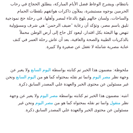
بانتظام، ويشرح الوعاظ فضل الأيام المباركة، ينطلق الحجاج في رحاب
الحرمين بوجوه مستبشرة، يملأون ذاكرات هواتفهم بلقطات الحمام
والساحات، ولسان حالهم يلهج بالدعاء لمصر وأهلها، في رحلة حج نموذجية
تليق باسم مصر، وتؤكد أن رعاية "ضيف الرحمن" هي شرف ومسؤولية
تنهض بها البعثة بكل اقتدار، ليعود كل حاج إلى أرض الوطن محملاً
بالذكريات الطيبة والصحة والعافية، بعد أن عاش رحلة العمر في كنف
عناية مصرية شاملة لا تغفل عن صغيرة ولا كبيرة.
ملحوظة: مضمون هذا الخبر تم كتابته بواسطة
اليوم السابع
ولا يعبر عن
وجهة نظر
مصر اليوم
وانما تم نقله بمحتواه كما هو من
اليوم السابع
ونحن
غير مسئولين عن محتوى الخبر والعهدة علي المصدر السابق ذكرة.
انتبه: مضمون هذا الخبر تم كتابته بواسطة
مصر اليوم
ولا يعبر عن وجهة
نظر
منقول
وانما تم نقله بمحتواه كما هو من
مصر اليوم
ونحن غير
مسئولين عن محتوى الخبر والعهدة علي المصدر السابق ذكرة.