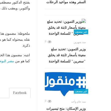
السفر وهذه مواعيد الرحلات
يفتتح الدكتور مصطفى 
وأكتوبر، ويعقب ذلك 
غير مصنف
ملحوظة: مضمون هذا ا
نقله بمحتواه كما هو 
0
منذ شهرين
ذكرة.
وزير التموين: تحديد سلع
انتبه: مضمون هذا الخ
معينة بأسعار ثابتة قد يخلق
كما هو من
مصر اليوم
"سعرين" للسلعة الواحدة
غير مصنف
Facebook
0
منذ عام واحد
وزير الإسكان: منح تيسيرات