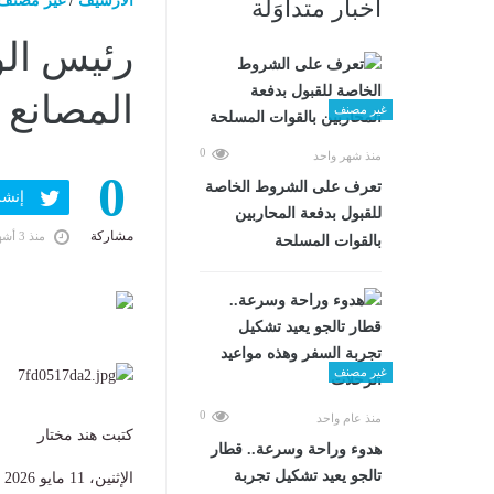
الارشيف
/
غير مصنف
أخبار متداوَلة
رئيس الو
المصانع 
غير مصنف
0
منذ شهر واحد
0
تعرف على الشروط الخاصة
إنشر ف
للقبول بدفعة المحاربين
مشاركة
منذ 3 أشهر
بالقوات المسلحة
غير مصنف
0
منذ عام واحد
كتبت هند مختار
هدوء وراحة وسرعة.. قطار
تالجو يعيد تشكيل تجربة
الإثنين، 11 مايو 2026 08:21 ص