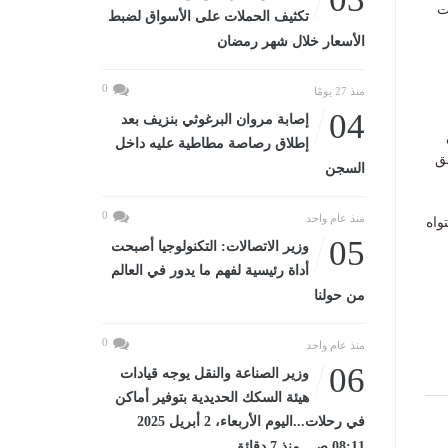
ت
تكثيف الحملات على الأسواق لضبط
الأسعار خلال شهر رمضان
0
منذ 27 يومًا
04
إصابة مروان البرغوثي بنزيف بعد
إطلاق رصاصة مطاطية عليه داخل
ق
السجن
0
منذ عام واحد
واه
05
وزير الاتصالات: التكنولوجيا أصبحت
أداة رئيسية لفهم ما يدور في العالم
من حولنا
0
منذ عام واحد
06
وزير الصناعة والنقل يوجه قيادات
هيئة السكك الحديدية بتوفير أماكن
في رحلات...اليوم الأربعاء، 2 أبريل 2025
08:11 صـ منذ 7 دقائق