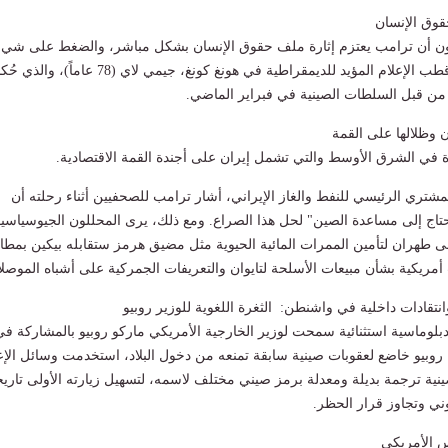
وق الإنسان
ون أن ترامب يعتزم إثارة ملف حقوق الإنسان بشكل مباشر، والضغط على شي
جين بينغ للإفراج عن قطب الإعلام المؤيد للديمقراطية في هونغ كونغ، جيمي لاي (78 عاماً)، وال
 وظلالها على القمة
 في الشرق الأوسط والتي تشمل إيران على أجندة القمة الاقتصادية.
مشتري الرئيسي للنفط والغاز الإيراني، أشار ترامب للصحفيين أثناء رحلته أن
 تحتاج إلى مساعدة الصين" لحل هذا الصراع. ومع ذلك، يرى المحللون الجيوسياسي
طهران لتأمين الممرات المائية الحيوية مثل مضيق هرمز ستقابله بيكين بمطا
 أمريكية بشأن مبيعات الأسلحة لتايوان والتعريفات الجمركية على أشباه الموصل
انتقادات داخلية في واشنطن:
الثغرة اللغوية للوزير روبيو
بلوماسية استثنائية سمحت لوزير الخارجية الأمريكي ماركو روبيو بالمشاركة في
ن روبيو خاضع لعقوبات صينية سابقة تمنعه من دخول البلاد، استخدمت وسائل الإع
ينية ترجمة بديلة ومعدلة برمز صيني مختلف لاسمه، لتسهيل زيارته الأولى تاريخي
ني وتجاوز قرار الحظر.
س الأمريكي