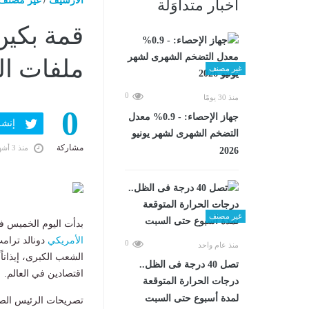
الارشيف
/
غير مصنف
أخبار متداوَلة
قمة بكين
ملفات ال
غير مصنف
0
منذ 30 يومًا
0
جهاز الإحصاء: - 0.9% معدل
إنشر ف
التضخم الشهرى لشهر يونيو
مشاركة
منذ 3 أشهر
2026
غير مصنف
بدأت اليوم الخميس فع
الأمريكي
دونالد ترام
0
منذ عام واحد
الشعب الكبرى، إيذاناً
تصل 40 درجة فى الظل..
اقتصادين في العالم.
درجات الحرارة المتوقعة
لمدة أسبوع حتى السبت
تصريحات الرئيس الص