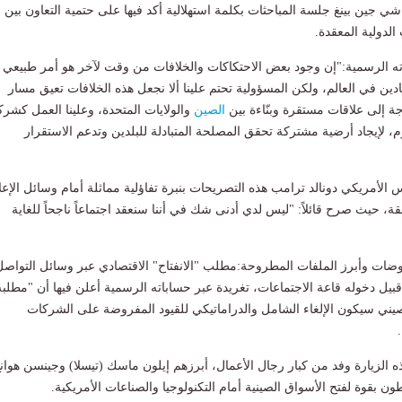
شي جين بينغ جلسة المباحثات بكلمة استهلالية أكد فيها على حتمية التعاون بين
 الدولية المعقدة.
 الرسمية:"إن وجود بعض الاحتكاكات والخلافات من وقت لآخر هو أمر طبيعي
دين في العالم، ولكن المسؤولية تحتم علينا ألا نجعل هذه الخلافات تعيق مسار
اجة إلى علاقات مستقرة وبنّاءة بين
الصين
والولايات المتحدة، وعلينا العمل كشرك
لإيجاد أرضية مشتركة تحقق المصلحة المتبادلة للبلدين وتدعم الاستقرار
 الأمريكي دونالد ترامب هذه التصريحات بنبرة تفاؤلية مماثلة أمام وسائل الإعل
ة، حيث صرح قائلاً: "ليس لدي أدنى شك في أننا سنعقد اجتماعاً ناجحاً للغاية
وضات وأبرز الملفات المطروحة:مطلب "الانفتاح" الاقتصادي عبر وسائل التواصل
يل دخوله قاعة الاجتماعات، تغريدة عبر حساباته الرسمية أعلن فيها أن "مطلبه
يني سيكون الإلغاء الشامل والدراماتيكي للقيود المفروضة على الشركات
الزيارة وفد من كبار رجال الأعمال، أبرزهم إيلون ماسك (تيسلا) وجينسن هوان
طون بقوة لفتح الأسواق الصينية أمام التكنولوجيا والصناعات الأمريكية.