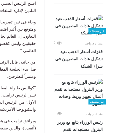
افتتح الرئيس الصيني 
البلدين لإدارة الملفات
وجاء في نص تصريحاته
ومتوقع بين أكبر اقتصا
غير مصنف
التعاون. إن العالم بح
0
حقيقيين وليس كخصوم، 
منذ عام واحد
العالمي."
قفزات أسعار الذهب تعيد
تشكيل عادات المصريين في
من جانبه، قابل الرئيس
شراء الشبكة
قبل بدء الجلسة المغلق
ومثمراً للطرفين.
"كواليس طاولة المفا
نشر الرئيس ترامب، قب
غير مصنف
الأول" من الرئيس الص
والتكنولوجيا الأمريكية.
0
منذ عام واحد
ويرافق ترامب في هذه 
رئيس الوزراء يتابع مع وزير
(أنفيديا)، والذين يضغ
البترول مستجدات تقدم