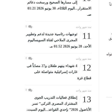
إلى مسارها الصحيح ورسخت دعائم
ً
الاستقرار...اليوم الثلاثاء، 30 يونيو 2026 01:21
صـ
0
منذ شهر واحد
11
توجيهات رئاسية جديدة لدعم وتطوير
ق
المجرى الملاحي لقناة السويساليوم
الأحد، 28 يونيو 2026 01:52 مـ
واه
0
منذ شهر واحد
12
4 شهداء بينهم طفلان و27 مصاباً فى
غارات إسرائيلية متواصلة على
قطاع غزة
0
منذ شهر واحد
13
إنطلاق فعاليات التدريب الجوى
المشترك المصرى التركى” نسر
الأناضول 2026” بإحدي القواعد...اليوم السبت،