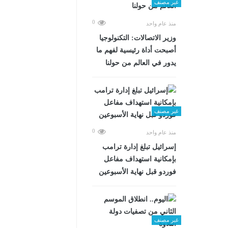
غير مصنف
0
منذ عام واحد
وزير الاتصالات: التكنولوجيا
أصبحت أداة رئيسية لفهم ما
يدور في العالم من حولنا
غير مصنف
0
منذ عام واحد
إسرائيل تبلغ إدارة ترامب
بإمكانية استهداف مفاعل
فوردو قبل نهاية الأسبوعين
غير مصنف