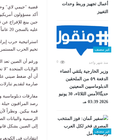
أعمال تجهيز وربط وحدات
قضية "جيمي لاي" وحق
التغييز
أكد مسؤولون أمريكي
عليه بالسجن 20 عاماً من قبل السلطات الصينية في فبراير الماضي.
استراتيجية حرب إيران
تخيم الحرب المستمرة
غير مصنف
ورغم أن الصين تعد ال
0
منذ شهر واحد
الولايات المتحدة "لا
وزير الخارجية يلتقي أعضاء
أن أي ضغط صيني على 
الدفعة ٥٩ من الملحقين
صارمة لتقديم تنازلات
الدبلوماسيين المعينين
حديثًاالأمس الثلاثاء، 30 يونيو
مفارقات دبلوماسية و
2026 03:39 مـ
رصد المراقبون حيلة د
قمة بيكين. ونظراً لأ
الرسمية والبيانات الص
إلى الصين بشكل قانو
غير مصنف
انتقادات في الكونغر