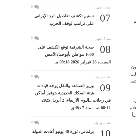
0
منذ 3 أشهر
07
تسنيم تكشف تفاصيل الرد الإيرانى
ذي حُكم
على ترامب لوقف الحرب
0
منذ 5 أشهر
08
صحة الشرقية توقع الكشف على
1600 مواطن بأبوحمادالأمس
السبت، 28 فبراير 2026 09:18 مـ
ون
لب
0
منذ عام واحد
ات.
09
وزير الصناعة والنقل يوجه قيادات
هيئة السكك الحديدية بتوفير أماكن
في رحلات...اليوم الأربعاء، 2 أبريل 2025
لام
08:11 صـ منذ 7 دقائق
اً
0
منذ شهر واحد
10
برلماني: ثورة 30 يونيو أعادت الدولة