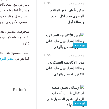
0
منذ شهر واحد
بالتزامن مع المحادثا
سفير عُمان: فوز المنتخب
مشتركاً انتقدوا فيه 
المصرى فخر لكل العرب
الصين قبل مغادرته وا
القومي الأمريكي أو ب
ورسالة أمل
ملحوظة: مضمون هذا ا
نقله بمحتواه كما هو 
ذكرة.
غير مصنف
انتبه: مضمون هذا الخ
0
منذ شهر واحد
كما هو من
مصر اليوم
مدير الأكاديمية العسكرية:
رسالتنا إعداد جيل قادر على
التفكير مُحصن بالوعي
Facebook
غير مصنف