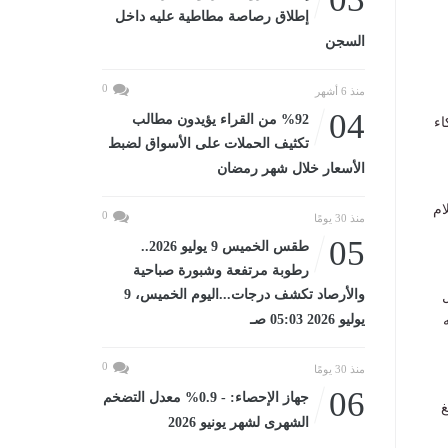
إطلاق رصاصة مطاطية عليه داخل
السجن
0
منذ 6 أشهر
04
%92 من القراء يؤيدون مطالب
اء
تكثيف الحملات على الأسواق لضبط
الأسعار خلال شهر رمضان
ام
0
منذ 30 يومًا
05
طقس الخميس 9 يوليو 2026..
رطوبة مرتفعة وشبورة صباحية
والأرصاد تكشف درجات...اليوم الخميس، 9
يوليو 2026 05:03 صـ
0
منذ 30 يومًا
06
جهاز الإحصاء: - 0.9% معدل التضخم
غ
الشهرى لشهر يونيو 2026