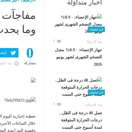
الارشيف
/
غير مصنف
أخبار متداوَلة
مفاجآت 
وما يحدث
غير مصنف
0
منذ 29 يومًا
0
جهاز الإحصاء: - 0.9% معدل
إنشر ف
التضخم الشهرى لشهر يونيو
مشاركة
منذ 3 أشهر
2026
غير مصنف
0
منذ عام واحد
تصل 40 درجة فى الظل..
تغطية إخبارية لليوم 
درجات الحرارة المتوقعة
خلال الساعات الأخير
لمدة أسبوع حتى السبت
وقضية اليورانيوم المخ