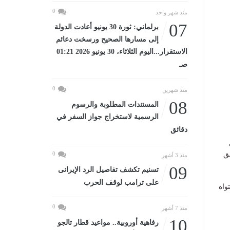
0
منذ شهر واحد
07
برلماني: ثورة 30 يونيو أعادت الدولة
إلى مسارها الصحيح ورسخت دعائم
الاستقرار...اليوم الثلاثاء، 30 يونيو 2026 01:21
صـ
0
منذ شهرين
08
المستندات المطلوبة والرسوم
الرسمية لاستخراج جواز السفر في
دقائق
ق
0
منذ 3 أشهر
09
تسنيم تكشف تفاصيل الرد الإيرانى
على ترامب لوقف الحرب
واه
0
منذ 7 أشهر
10
رفاهية أوروبية.. مواعيد قطار تالجو