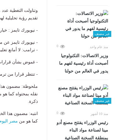
وتناولت التغطية عدد 
تقديم رؤية تحليلية لهذ
- نيويورك تايمز : خ
غير مصنف
- نيويورك تايمز عن م
0
منذ عام واحد
- ترامب: لا أمانع تعليق برنامج 
وزير الاتصالات: التكنولوجيا
- غموض بشأن قرارات ت
أصبحت أداة رئيسية لفهم ما
يدور في العالم من حولنا
- تنتظر قرارا من ترم
ملحوظة: مضمون هذا ا
نقله بمحتواه كما هو 
غير مصنف
ذكرة.
0
انتبه: مضمون هذا الخ
منذ 10 أشهر
كما هو من
مصر اليوم
رئيس الوزراء يفتتح مصنع أدو
مينا لصناعة مواد البناء
بمنطقة السخنة الصناعية