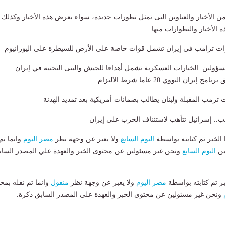
من الأخبار والعناوين التى تمثل تطورات جديدة، سواء بعرض هذه الأخبار وكذلك
ه الأخبار والتطوارات منها:
يارات ترامب في إيران تشمل قوات خاصة على الأرض للسيطرة على اليورانيوم
سؤولين: الخيارات العسكرية تشمل أهدافا للجيش والبنى التحتية في إيران
إيران النووي 20 عاما شرط الالتزام
رمب المقبلة ولبنان يطالب بضمانات أمريكية بعد تمديد الهدنة
ب.. إسرائيل تتأهب لاستئناف الحرب على إيران
لخبر تم كتابته بواسطة
اليوم السابع
ولا يعبر عن وجهة نظر
مصر اليوم
وانما تم
من
اليوم السابع
ونحن غير مسئولين عن محتوى الخبر والعهدة علي المصدر الساب
بر تم كتابته بواسطة
مصر اليوم
ولا يعبر عن وجهة نظر
منقول
وانما تم نقله بمحت
ونحن غير مسئولين عن محتوى الخبر والعهدة علي المصدر السابق ذكرة.