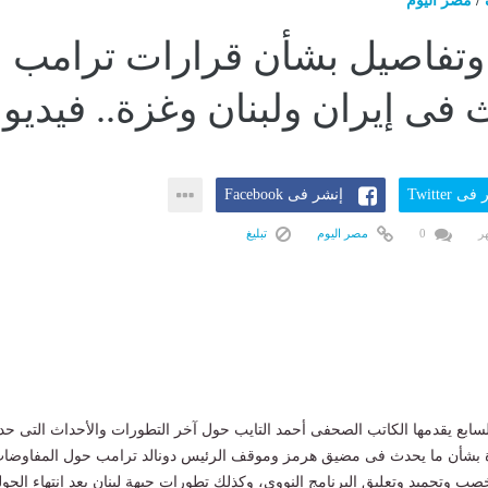
/
مصر اليوم
وتفاصيل بشأن قرارات ترامب
 فى إيران ولبنان وغزة.. فيديو
ى Twitter
إنشر فى Facebook
0
مصر اليوم
تبليغ
السابع يقدمها الكاتب الصحفى أحمد التايب حول آخر التطورات والأحداث التى ح
ة بشأن ما يحدث فى مضيق هرمز وموقف الرئيس دونالد ترامب حول المفاوضا
صب وتجميد وتعليق البرنامج النووى، وكذلك تطورات جبهة لبنان بعد انتهاء الجول