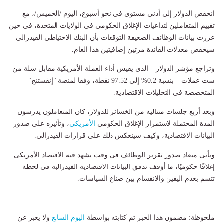
انخفض الدولار إلى أدنى مستوى فى نحو أسبوع، اليوم /الخميس/، مع
تقييم المتعاملين لتداعيات الإغلاق الحكومى فى الولايات المتحدة، فى حين
عززت بيانات الوظائف الضعيفة التوقعات بأن البنك الاحتياطى الفيدرالى
سيخفض معدلات الفائدة مرتين إضافيتين هذا العام.
وتراجع مؤشر الدولار – الذى يقيس أداء العملة الأمريكية مقابل سلة من
ست عملات – بنسبة 0.2% إلى 97.52 نقطة، وفقا لمنصة "إنفستنج"
المتخصصة فى التحليلات الاقتصادية.
وبعد أربع جلسات متتالية من الخسائر للدولار، كان المتعاملون يدرسون
المدة المحتملة لاستمرار الإغلاق الحكومى
الأمريكي
، وتأثيره على صدور
البيانات الاقتصادية، وكيف سينعكس ذلك على قرارات الفيدرالي.
ويأتى ميعاد صدور تقرير الوظائف فى وقت يشهد فيه الاقتصاد الأمريكى
إغلاقًا حكوميًا، ما أوقف تدفق البيانات الاقتصادية الفيدرالية فى لحظة
تتسم بعدم اليقين والانقسام بين صناع السياسات.
ملحوظة: مضمون هذا الخبر تم كتابته بواسطة
اليوم السابع
ولا يعبر عن