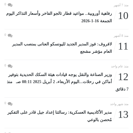
0
منذ 7 أشهر
10
رفاهية أوروبية.. مواعيد قطار تالجو الفاخر وأسعار التذاكر اليوم
الجمعة 16-1-2026
0
منذ 8 أشهر
11
لافروف: فوز المدير الجديد لليونسكو العنانى بمنصب المدير
العام مؤشر مشجع
0
منذ عام واحد
12
وزير الصناعة والنقل يوجه قيادات هيئة السكك الحديدية بتوفير
أماكن في رحلات...اليوم الأربعاء، 2 أبريل 2025 08:11 صـ منذ
7 دقائق
0
منذ شهر واحد
13
مدير الأكاديمية العسكرية: رسالتنا إعداد جيل قادر على التفكير
مُحصن بالوعي