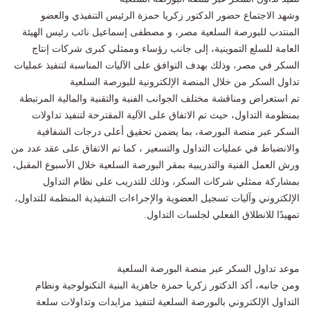
وشهد الاجتماع حضور الدكتور زكريا حمزة الرئيس التنفيذي والعضو
المنتدب للبورصة السلعية مصر، و مصطفى إسماعيل نائب رئيس الهيئة
العامة للسلع التموينية، إلى جانب رؤساء وممثلي كبرى شركات إنتاج
السكر في مصر، وذلك بهدف التوافق على الآليات المناسبة لتنفيذ عمليات
تداول السكر من خلال المنصة الإلكترونية للبورصة السلعية
تم استعراض ومناقشة مختلف الجوانب الفنية والتقنية والمالية المرتبطة
بمنظومة التداول، حيث تم الاتفاق على الآلية المقترحة لتنفيذ تداولات
السكر عبر منصة البورصة، بما يضمن تحقيق أعلى درجات الشفافية
والانضباط في عمليات التداول والتسعير ، كما تم الاتفاق على عقد عدد من
ورش العمل الفنية والتدريبية بمقر البورصة السلعية خلال الأسبوع المقبل،
بمشاركة ممثلي شركات السكر، وذلك للتدريب على نظام التداول
الإلكتروني وآليات تسجيل العضوية والإجراءات التنفيذية المنظمة للتداول،
تمهيدًا للانطلاق الفعلي لجلسات التداول.
موعد تداول السكر عبر منصة البورصة السلعية
ومن جانبه، أكد الدكتور زكريا حمزة جاهزية البنية التكنولوجية ونظام
التداول الإلكتروني بالبورصة السلعية لتنفيذ مزايدات وتداولات سلعة