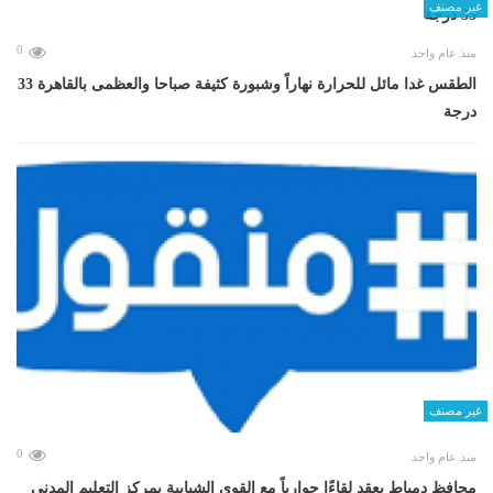
غير مصنف
0
منذ عام واحد
الطقس غدا مائل للحرارة نهاراً وشبورة كثيفة صباحا والعظمى بالقاهرة 33
درجة
غير مصنف
0
منذ عام واحد
محافظ دمياط يعقد لقاءًا حوارياً مع القوى الشبابية بمركز التعليم المدنى