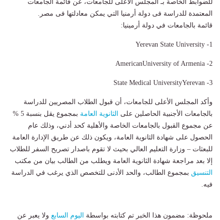
للضوابط الخاصة بـ المجلس الأعلى للجامعات، عن قائمة الجامعات
المعتمدة للدراسة فى دولة أرمنيا التي يمكن معادلتها فى مصر.
قائمة بالجامعات في دولة أرمينيا:
1- Yerevan State University
2- AmericanUniversity of Armenia
3- State Medical UniversityYerevan
وأكد المجلس الأعلى للجامعات، أن قبول الطلاب المصريين للدراسة
بالجامعات الأجنبية الحاصلين على
الثانوية العامة
بمجموع يقل بنسبة 5 %
عن مجموع القبول بالجامعات الخاصة والأهلية كحد أدني، وذلك عام
الحصول على شهادة الثانوية العامة، ويكون ذلك عن طريق الإدارة العامة
للبعثات – وزارة التعليم العالي بحيث لا تقوم باصدار تصريح السفر للطلاب
إلا بعد مراجعة شهادة الثانوية العامة ويطلب من الطالب بيان من مكتب
التنسيق
بمجموع الطالب، والحد الأدنى للتخصص الذي يرغب في الدراسة
فيه.
ملحوظة: مضمون هذا الخبر تم كتابته بواسطة
اليوم السابع
ولا يعبر عن