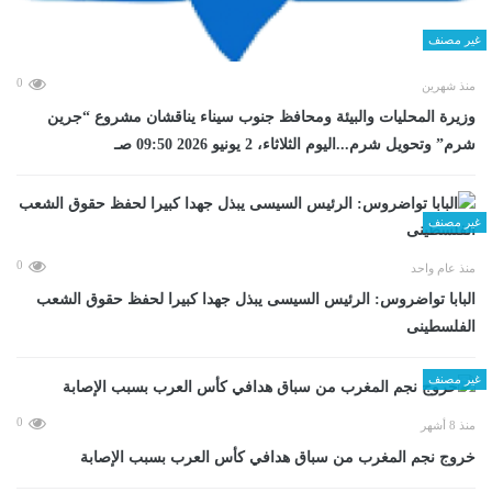
غير مصنف
0
منذ شهرين
وزيرة المحليات والبيئة ومحافظ جنوب سيناء يناقشان مشروع “جرين
شرم” وتحويل شرم...اليوم الثلاثاء، 2 يونيو 2026 09:50 صـ
غير مصنف
0
منذ عام واحد
البابا تواضروس: الرئيس السيسى يبذل جهدا كبيرا لحفظ حقوق الشعب
الفلسطينى
غير مصنف
0
منذ 8 أشهر
خروج نجم المغرب من سباق هدافي كأس العرب بسبب الإصابة