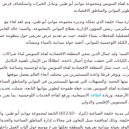
دية لقناة السويس ومجموعة موانئ أبو ظبي، وتبادل الخبرات واستكشاف فرص
وير المواني والمناطق الاقتصادية.
رة ميناء خليفة الذي تملكه وتديره مجموعة موانئ أبو ظبي، وتم عَقد لقاء مع
 سكيرمي، رئيس الشؤون الإدارية بقطاع المواني بالمجموعة، والسيد/ خالد العامر
 التشغيلية للمحطات بميناء خليفة، حيث تم تقديم عرض تعريفي حول منظومة عم
الكتلة اللوجستية للمواني، أعقبه جولة ميدانية بالميناء ومنشآته.
السيد/ وليد جمال الدين سعي المنطقة الاقتصادية لقناة السويس لبناء شراكات
لكيانات التي حققت نماذج أعمال ناجحة، انطلاقًا من الإيمان بأهمية التكامل
برات، حيث تمثل المنطقة الاقتصادية لقناة السويس بوابة لوجستية وصناعية عالمي
رب، وتوفر فرصًا واعدة للمستثمرين من مختلف أنحاء العالم بفضل موقعها
نيتها التحتية، والتسهيلات التي تقدمها للمستثمرين في المواني والمناطق الصناع
اقتصادية لقناة السويس نفذت خطة طموحة لتطوير موانيها التابعة، شملت تحديث
 الأرصفة، وزيادة
الطاقة
الاستيعابية، ورفع كفاءة الخدمات اللوجستية، بما يعزز 
 المستويين الإقليمي والدولي.
كما توجه الوفد أيضًا إلى مدينة خليفة الصناعية (كيزاد - KEZAD) التابعة لمجموعة موانئ أبو ظب
خليفة، وذلك لمناقشة سبل التعاون في مجالات إدارة المناطق الصناعية والخدما
لوفد بجولة ميدانية تعريفية بالمنطقة تخللها شرح موسع حول آليات العمل داخلها