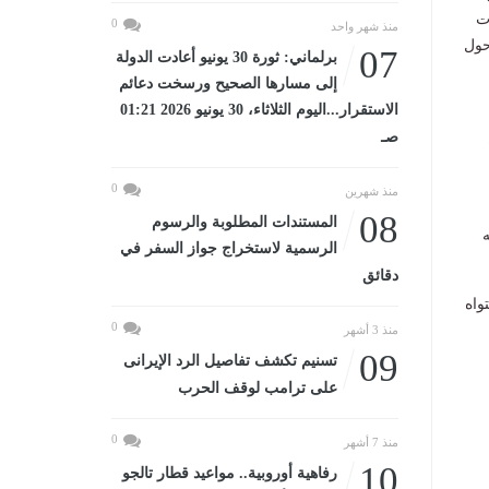
شركات
0
منذ شهر واحد
تباحث حول
07
برلماني: ثورة 30 يونيو أعادت الدولة
إلى مسارها الصحيح ورسخت دعائم
الاستقرار...اليوم الثلاثاء، 30 يونيو 2026 01:21
صـ
0
منذ شهرين
08
المستندات المطلوبة والرسوم
ه
الرسمية لاستخراج جواز السفر في
دقائق
واه
0
منذ 3 أشهر
09
تسنيم تكشف تفاصيل الرد الإيرانى
على ترامب لوقف الحرب
0
منذ 7 أشهر
10
رفاهية أوروبية.. مواعيد قطار تالجو