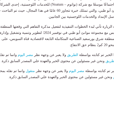
وشملت الزيارة أيضًا اجتماعًا موسعًا مع شركة (نواتوم – Noatum) للخدمات اللوجستية، إحدى ال
التابعة لمجموعة موانئ أبو ظبي، والتي تمتلك خبرة تتجاوز 60 عامًا في هذا المجال، حيث تم ال
 الإمداد والخدمات اللوجستية بين الجانبين.
 الزيارة تأتي لبدء الخطوات التنفيذية لتفعيل مذكرة التفاهم التي وقعتها المنطقة
الاقتصادية لقناة السويس مع مجموعة موانئ أبو ظبي في نوفمبر 2024؛ لتطوير وتنمية وتشغيل وإدارة
طقة شرق بورسعيد الصناعية المتكاملة التابعة لاقتصادية قناة السويس، على
لانتفاع.
لخبر تم كتابته بواسطة
الطريق
ولا يعبر عن وجهة نظر
مصر اليوم
وانما تم نقل
طريق
ونحن غير مسئولين عن محتوى الخبر والعهدة علي المصدر السابق ذكرة.
بر تم كتابته بواسطة
مصر اليوم
ولا يعبر عن وجهة نظر
منقول
وانما تم نقله بمحت
ونحن غير مسئولين عن محتوى الخبر والعهدة علي المصدر السابق ذكرة.