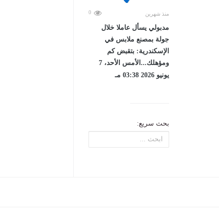
0
منذ شهرين
مدبولي يسأل عاملا خلال
جولة بمصنع ملابس في
الإسكندرية: بتقبض كم
ومؤهلك...الأمس الأحد، 7
يونيو 2026 03:38 مـ
بحث سريع: