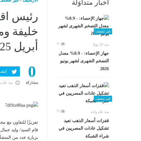
الارشيف
/
غير مصنف
أخبار متداوَلة
رئيس اقت
غير مصنف
أبريل 2025 11:40 صـ
0
منذ 29 يومًا
جهاز الإحصاء: - 0.9% معدل
التضخم الشهرى لشهر يونيو
0
2026
إنشر ف
مشاركة
منذ عام و
غير مصنف
0
منذ عام واحد
قفزات أسعار الذهب تعيد
تعزيزًا للتعاون مع مج
تشكيل عادات المصريين في
قام السيد/ وليد جمال 
شراء الشبكة
بزيارة عدد من المنشآ