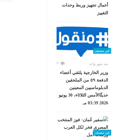
أعمال تجهيز وربط وحدات
التغييز
غير مصنف
0
منذ شهر واحد
وزير الخارجية يلتقي أعضاء
الدفعة ٥٩ من الملحقين
الدبلوماسيين المعينين
حديثًاالأمس الثلاثاء، 30 يونيو
2026 03:39 مـ
غير مصنف