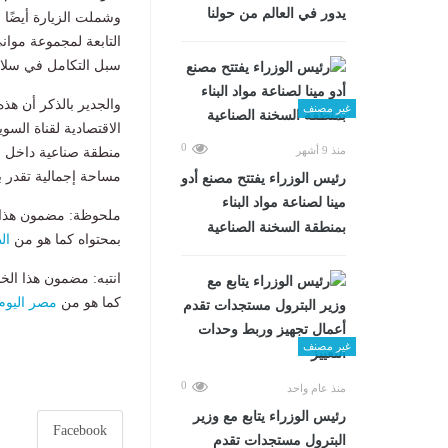
يدور في العالم من حولنا
سبل التكامل في سلاسل
والجدير بالذكر أن هذه
غير مصنف
0
منذ 9 أشهر
منطقة صناعية داخل من
مساحة إجمالية تقدر بنحو 20 كم2 بنظام حق ا
رئيس الوزراء يفتتح مصنع أدو
مينا لصناعة مواد البناء
ملحوظة: مضمون هذا ا
بمنطقة السخنة الصناعية
بمحتواه كما هو من
ال
انتبه: مضمون هذا الخ
كما هو من
مصر اليوم
غير مصنف
0
منذ عام واحد
رئيس الوزراء يتابع مع وزير
Facebook
البترول مستجدات تقدم