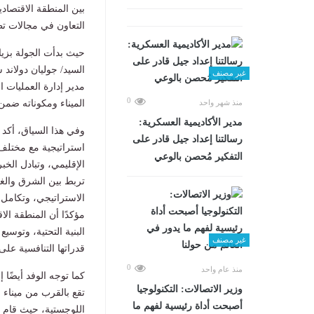
بين المنطقة الاقتصا
التعاون في مجالات تط
حيث بدأت الجولة بزيا
السيد/ جوليان دولاند
غير مصنف
مدير إدارة العمليات
0
الميناء ومكوناته ضمن 
منذ شهر واحد
مدير الأكاديمية العسكرية:
وفي هذا السياق، أكد 
رسالتنا إعداد جيل قادر على
استراتيجية مع مختلف ا
التفكير مُحصن بالوعي
الإقليمي، وتبادل الخ
تربط بين الشرق والغ
الاستراتيجي، وتكامل ب
مؤكدًا أن المنطقة ال
البنية التحتية، وتوسيع
غير مصنف
قدراتها التنافسية على
0
منذ عام واحد
وزير الاتصالات: التكنولوجيا
تقع بالقرب من ميناء 
أصبحت أداة رئيسية لفهم ما
اللوجستية، حيث قام ا