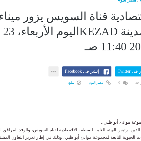
/
مصر اليوم
صادية قناة السويس يزور ميناء
خليفة ومدينة KEZADاليوم الأربعاء، 23
ى Twitter
إنشر فى Facebook
احد
0
مصر اليوم
تبليغ
موعة موانئ أبو ظبي..
الدين، رئيس الهيئة العامة للمنطقة الاقتصادية لقناة السويس، والوفد المرافق ل
ت الحيوية التابعة لمجموعة موانئ أبو ظبي، وذلك في إطار تعزيز التعاون المش