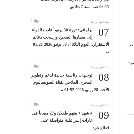
08:11 صـ منذ 7 دقائق
0
منذ شهر واحد
07
برلماني: ثورة 30 يونيو أعادت الدولة
إلى مسارها الصحيح ورسخت دعائم
ق
الاستقرار...اليوم الثلاثاء، 30 يونيو 2026 01:21
صـ
واه
0
منذ شهر واحد
08
توجيهات رئاسية جديدة لدعم وتطوير
المجرى الملاحي لقناة السويساليوم
الأحد، 28 يونيو 2026 01:52 مـ
0
منذ شهر واحد
09
4 شهداء بينهم طفلان و27 مصاباً فى
غارات إسرائيلية متواصلة على
قطاع غزة