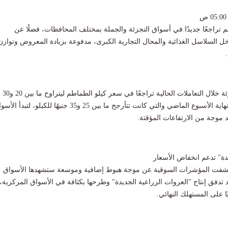
راجعًا جديدًا في أسواق التجزئة والجملة بمختلف المحافظات، فضلًا عن
ل السلاسل الغذائية والمحال التجارية الكبرى، مدفوعة بزيادة المعروض وتوازن
وسجلت أسواق التجزئة خلال التعاملات الحالية تراجعًا في سعر كيلو الطماطم ليتراوح ما بين 20 و30
جنيهًا، مقارنة بأسعار نهاية الأسبوع الماضي والتي كانت تتأرجح ما بين 25 و35 جنيهًا للكيلو، لتبدأ
موجة من الارتفاعات المؤقتة.
دة" تدعم انخفاض الأسعار
فت المؤشرات السوقية عن موجة هبوط إضافية وموسعة ستشهدها الأسواق
عد تدفق إنتاج "العروات الزراعية الجديدة" وطرحها بكثافة في الأسواق المركزية،
ا على المستهلك النهائي.