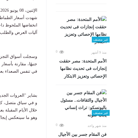
الإثنين، 08 يونيو 2026 05:00 ص
شهدت أسعار الطماطم ت
انخفاضها الملحوظ داخ
آليات العرض والطلب.
غير مصنف
0
منذ 9 أشهر
الأمم المتحدة: مصر حققت
إنجازات فى تحديث نظامها
في تنفس الصعداء بعد 
الإحصائى وتعزيز الابتكار
بشاير "العروات الجدي
و في سياق متصل، كش
خلال الأيام المقبلة ب
غير مصنف
وهو ما سينعكس إيجابً
0
منذ شهر واحد
فن المقام جسر بين الأجيال