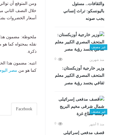
والثقافات.. مسئول
خلال النصف الثاني من
باليونسكو: تراث إنساني
أسعار الخضروات بشك
يجب صونه
ملحوظة: مضمون هذا ا
نقله بمحتواه كما هو 
غير مصنف
ذكرة.
0
منذ شهرين
انتبه: مضمون هذا الخ
وزير خارجية أوزبكستان:
كما هو من
مصر اليوم
المتحف المصري الكبير معلم
ثقافي يجسد رؤية مصر
Facebook
غير مصنف
0
منذ 8 أشهر
قصف مدفعى إسرائيلى