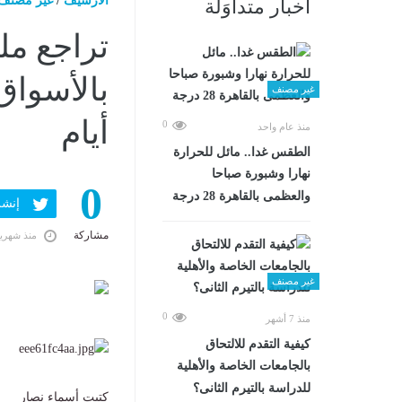
الارشيف
/
غير مصنف
أخبار متداوَلة
تراجع م
بالأسواق
غير مصنف
أيام
0
منذ عام واحد
الطقس غدا.. مائل للحرارة
نهارا وشبورة صباحا
0
والعظمى بالقاهرة 28 درجة
إنشر ف
مشاركة
منذ شهري
غير مصنف
0
منذ 7 أشهر
كيفية التقدم للالتحاق
بالجامعات الخاصة والأهلية
للدراسة بالتيرم الثانى؟
كتبت أسماء نصار