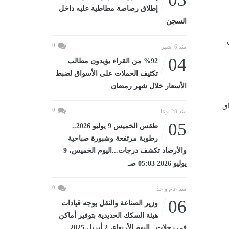
إطلاق رصاصة مطاطية عليه داخل
السجن
0
منذ 6 أشهر
04
%92 من القراء يؤيدون مطالب
تكثيف الحملات على الأسواق لضبط
الأسعار خلال شهر رمضان
 الأسواق
0
منذ 28 يومًا
05
طقس الخميس 9 يوليو 2026..
رطوبة مرتفعة وشبورة صباحية
والأرصاد تكشف درجات...اليوم الخميس، 9
يوليو 2026 05:03 صـ
0
منذ عام واحد
06
وزير الصناعة والنقل يوجه قيادات
هيئة السكك الحديدية بتوفير أماكن
في رحلات...اليوم الأربعاء، 2 أبريل 2025