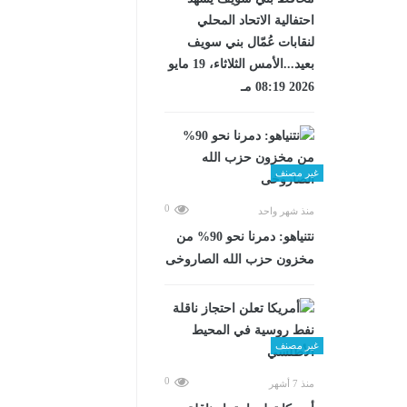
احتفالية الاتحاد المحلي
لنقابات عُمّال بني سويف
بعيد...الأمس الثلاثاء، 19 مايو
2026 08:19 مـ
غير مصنف
0
منذ شهر واحد
نتنياهو: دمرنا نحو 90% من
مخزون حزب الله الصاروخى
غير مصنف
0
منذ 7 أشهر