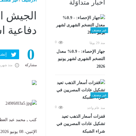
الارشيف
/
غير مصنف
أخبار متداوَلة
الجيش ال
دفاعية ا
غير مصنف
0
منذ 29 يومًا
0
جهاز الإحصاء: - 0.9% معدل
إنشر ف
التضخم الشهرى لشهر يونيو
مشاركة
منذ شهري
2026
غير مصنف
0
منذ عام واحد
قفزات أسعار الذهب تعيد
كتب ـ محمد عبد العظ
تشكيل عادات المصريين في
شراء الشبكة
الإثنين، 08 يونيو 2026 10:53 ص