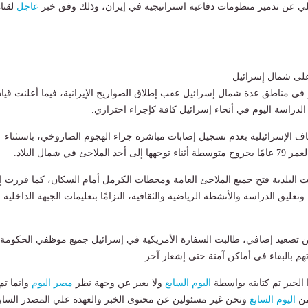
لي عن تدمير منظومات دفاعية استراتيجية في إيران، وذلك وفق خبر
عاجل
لقنا
على شمال إسرائيل
 في مناطق عدة شمال إسرائيل عقب إطلاق الصواريخ الإيرانية، فيما أعلنت قياد
 الدراسة اليوم في أنحاء إسرائيل كافة كإجراء احترازي.
ف الإسرائيلية بعدم تسجيل إصابات مباشرة جراء الهجوم الصاروخي، باستثناء
اجئ في شمال البلاد.
ت البلدية فتح جميع الملاجئ العامة ومحطات الكرمل أمام السكان، كما قررت إل
وتعليق الدراسة والأنشطة الرياضية والثقافية، التزامًا بتعليمات الجبهة الداخلية
تصعيد إضافي، طالبت السفارة الأمريكية في إسرائيل جميع موظفي الحكومة
اتهم بالبقاء في أماكن آمنة حتى إشعار آخر.
لخبر تم كتابته بواسطة
اليوم السابع
ولا يعبر عن وجهة نظر
مصر اليوم
وانما تم
من
اليوم السابع
ونحن غير مسئولين عن محتوى الخبر والعهدة علي المصدر الساب