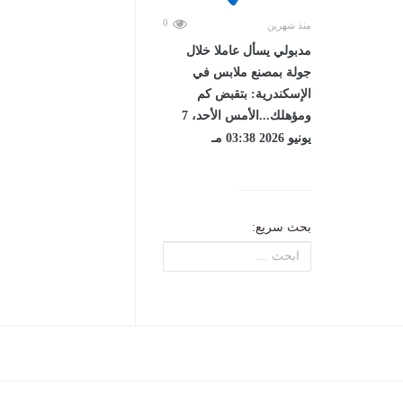
0
منذ شهرين
مدبولي يسأل عاملا خلال
جولة بمصنع ملابس في
الإسكندرية: بتقبض كم
ومؤهلك...الأمس الأحد، 7
يونيو 2026 03:38 مـ
بحث سريع: