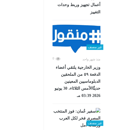
أعمال تجهيز وربط وحدات
التغييز
غير مصنف
0
منذ شهر واحد
وزير الخارجية يلتقي أعضاء
الدفعة ٥٩ من الملحقين
الدبلوماسيين المعينين
حديثًاالأمس الثلاثاء، 30 يونيو
2026 03:39 مـ
غير مصنف