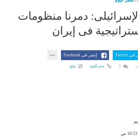
/
مصر اليوم
إسرائيلى: دمرنا منظومات
ستراتيجية فى إيران
ى Twitter
إنشر فى Facebook
ن
0
مصر اليوم
تبليغ
يم