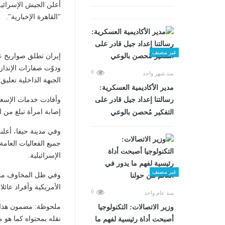
أعلن الجيش الإسرائي
"القاهرة الإخبارية".
غير مصنف
إيران تطلق صواريخ 
ودوّت صفارات الإنذار
0
منذ شهر واحد
الجبهة الداخلية تعليق
مدير الأكاديمية العسكرية:
وأفادت خدمات الإسعا
رسالتنا إعداد جيل قادر على
إصابة امرأة تبلغ من العمر 79 عامًا بجروح متوسطة أثناء توجهها إلى أحد المل
التفكير مُحصن بالوعي
وفي مدينة حيفا، أعلن
جميع الفعاليات العامة 
الإسرائيلية.
غير مصنف
وفي ظل المخاوف من 
الأمريكية وأفراد عائل
0
منذ عام واحد
ملحوظة: مضمون هذا ا
وزير الاتصالات: التكنولوجيا
نقله بمحتواه كما هو 
أصبحت أداة رئيسية لفهم ما