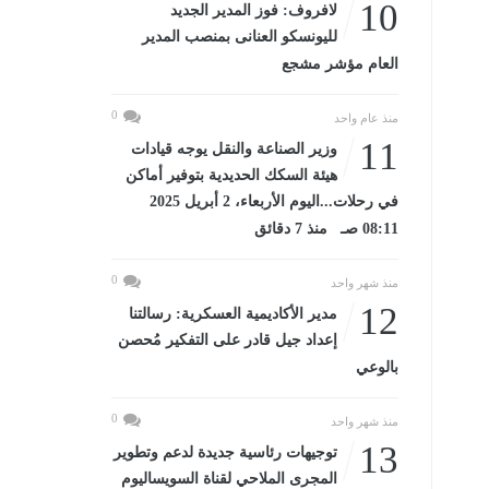
10
لافروف: فوز المدير الجديد
لليونسكو العنانى بمنصب المدير
العام مؤشر مشجع
0
منذ عام واحد
11
وزير الصناعة والنقل يوجه قيادات
هيئة السكك الحديدية بتوفير أماكن
في رحلات...اليوم الأربعاء، 2 أبريل 2025
08:11 صـ منذ 7 دقائق
0
منذ شهر واحد
12
مدير الأكاديمية العسكرية: رسالتنا
إعداد جيل قادر على التفكير مُحصن
بالوعي
0
منذ شهر واحد
13
توجيهات رئاسية جديدة لدعم وتطوير
المجرى الملاحي لقناة السويساليوم