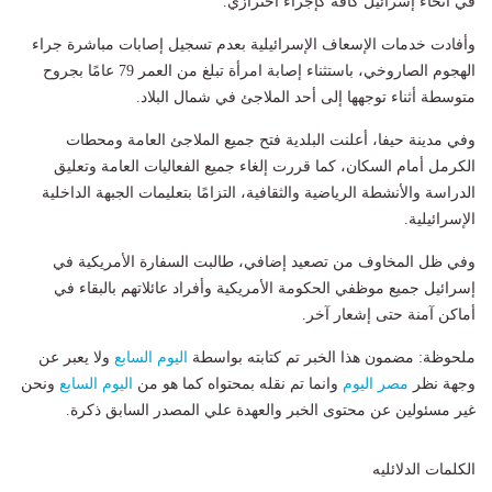
في أنحاء إسرائيل كافة كإجراء احترازي.
وأفادت خدمات الإسعاف الإسرائيلية بعدم تسجيل إصابات مباشرة جراء
الهجوم الصاروخي، باستثناء إصابة امرأة تبلغ من العمر 79 عامًا بجروح
متوسطة أثناء توجهها إلى أحد الملاجئ في شمال البلاد.
وفي مدينة حيفا، أعلنت البلدية فتح جميع الملاجئ العامة ومحطات
الكرمل أمام السكان، كما قررت إلغاء جميع الفعاليات العامة وتعليق
الدراسة والأنشطة الرياضية والثقافية، التزامًا بتعليمات الجبهة الداخلية
الإسرائيلية.
وفي ظل المخاوف من تصعيد إضافي، طالبت السفارة الأمريكية في
إسرائيل جميع موظفي الحكومة الأمريكية وأفراد عائلاتهم بالبقاء في
أماكن آمنة حتى إشعار آخر.
ملحوظة: مضمون هذا الخبر تم كتابته بواسطة
اليوم السابع
ولا يعبر عن
وجهة نظر
مصر اليوم
وانما تم نقله بمحتواه كما هو من
اليوم السابع
ونحن
غير مسئولين عن محتوى الخبر والعهدة علي المصدر السابق ذكرة.
الكلمات الدلائليه