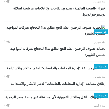
0
منذ شهرين
خبراء «الصحة العالمية» يحددون لقاحات و3 علاجات مرشحة لسلالة
بونديبوجيو للإيبول
غير مصنف
0
منذ شهرين
لحماية ضيوف الرحمن..بعثة الحج تطلق نداءً للحجاج بعرفات لمواجهة
شمس الظهيرة
غير مصنف
0
منذ شهرين
إطلاق مسابقة "إدارة المخلفات بالجامعات" لدعم الابتكار والاستدامة
غير مصنف
0
منذ 8 أشهر