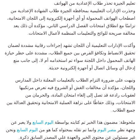
تعليم الجيزة تحذر طلاب الإعدادية من الهواتف
وحذرت الإدارات التعليمية بمحافظة الجيزة طلاب الشهادة الإعدادية من
اصطحاب الهواتف المحمولة أو أي أجهزة إلكترونية إلى اللجان الامتحانية،
تزامنًا مع انطلاق امتحانات الفصل الدراسي الثاني، مؤكدة أن ذلك يعد
مخالفة صريحة للوائح والتعليمات المنظمة لأعمال الامتحانات.
وأكدت الإدارات التعليمية أن اللجان تشهد إجراءات رقابية مشددة لضمان
تحقيق الانضباط وتكافؤ الفرص بين جميع الطلاب، مشددة على حظر حيازة
الهاتف المحمول داخل اللجنة سواء تم استخدامه أم لا، إلى جانب منع
إدخال أي وسائل اتصال أو أجهزة إلكترونية حديثة.
ونبهت على ضرورة التزام الطلاب بالتعليمات المعلنة داخل المدارس
واللجان، مؤكدة أن مخالفات الغش أو الشروع فيه تعرض مرتكبيها
لعقوبات رادعة قد تصل إلى إلغاء امتحان المادة، والحرمان من
الامتحانات، وذلك حفاظًا على نزاهة العملية الامتحانية وتحقيق العدالة بين
جميع الطلاب.
ملحوظة: مضمون هذا الخبر تم كتابته بواسطة
اليوم السابع
ولا يعبر عن
وجهة نظر
مصر اليوم
وانما تم نقله بمحتواه كما هو من
اليوم السابع
ونحن
غير مسئولين عن محتوى الخبر والعهدة علي المصدر السابق ذكرة.