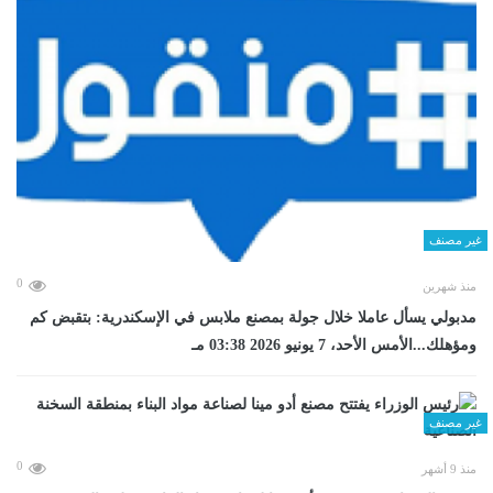
غير مصنف
0
منذ شهرين
مدبولي يسأل عاملا خلال جولة بمصنع ملابس في الإسكندرية: بتقبض كم
ومؤهلك...الأمس الأحد، 7 يونيو 2026 03:38 مـ
غير مصنف
0
منذ 9 أشهر