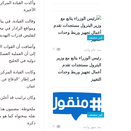
وأكدت القيادة المركز
الأخيرة.
وقالت القيادة، في بي
ومواقع الرادار في م
لتقليص قدرات التهديد
غير مصنف
وأضافت أن القوات ال
0
منذ عام واحد
إلى أن العملية العسك
رئيس الوزراء يتابع مع وزير
دولية في الخليج.
البترول مستجدات تقدم
وكانت القيادة المركز
أعمال تجهيز وربط وحدات
في إطار "الدفاع عن ا
التغييز
عمان.
وكان ترامب قد أعلن 
ملحوظة: مضمون هذا ا
غير مصنف
نقله بمحتواه كما هو 
ذكرة.
0
منذ شهر واحد