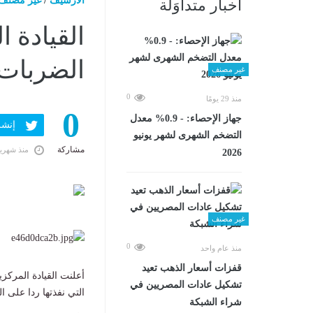
الارشيف
/
غير مصنف
أخبار متداوَلة
القيادة ا
الضربات 
غير مصنف
0
منذ 29 يومًا
0
جهاز الإحصاء: - 0.9% معدل
إنشر ف
التضخم الشهرى لشهر يونيو
مشاركة
منذ شهري
2026
غير مصنف
0
منذ عام واحد
قفزات أسعار الذهب تعيد
تشكيل عادات المصريين في
التي نفذتها ردا على 
شراء الشبكة