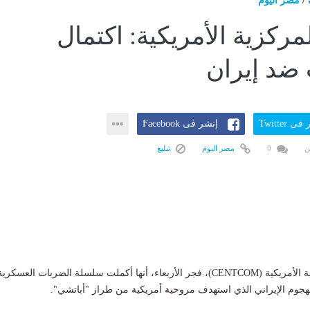
/
مصر اليوم
لمركزية الأمريكية: اكتمال
ضد إيران
ى Twitter
إنشر فى Facebook
ن
0
مصر اليوم
تبليغ
أعلنت القيادة المركزية الأمريكية (CENTCOM)، فجر الأربعاء، أنها أكملت سلسلة الضربات العسكري
الهجوم الإيراني الذي استهدف مروحية أمريكية من طراز "أباتشي".