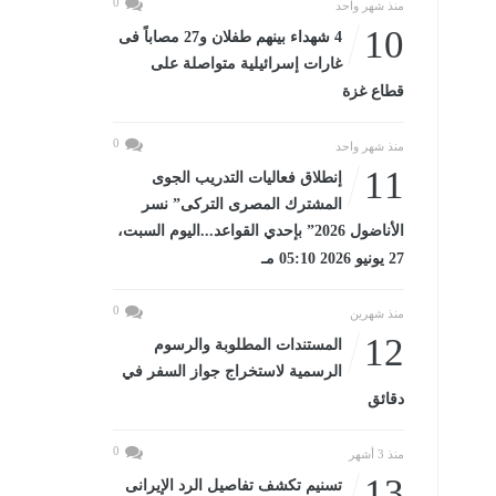
0
منذ شهر واحد
10
4 شهداء بينهم طفلان و27 مصاباً فى
غارات إسرائيلية متواصلة على
قطاع غزة
0
منذ شهر واحد
11
إنطلاق فعاليات التدريب الجوى
المشترك المصرى التركى” نسر
الأناضول 2026” بإحدي القواعد...اليوم السبت،
27 يونيو 2026 05:10 مـ
0
منذ شهرين
12
المستندات المطلوبة والرسوم
الرسمية لاستخراج جواز السفر في
دقائق
0
منذ 3 أشهر
13
تسنيم تكشف تفاصيل الرد الإيرانى