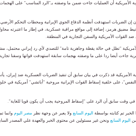
ية الأمريكية أن العمليات جاءت ضمن ما وصفته بـ"الرد المناسب" على الهجمات
ان إن الضربات استهدفت أنظمة الدفاع الجوي الإيرانية ومحطات التحكم الأرضي
حيط مضيق هرمز، إضافة إلى مواقع مراقبة عسكرية، في إطار ما اعتبرته محاول
 ضد القوات الأمريكية والسفن التجارية في المنطقة.
أمريكية "تظل في حالة يقظة وجاهزية تامة" للتصدي لأي رد إيراني محتمل، مش
رية جاءت أيضا ردا على ما وصفته بهجمات سابقة استهدفت قواتها وسفنا تجارية
ية الأمريكية قد ذكرت في بيان سابق أن تنفيذ الضربات العسكرية ضد إيران، يأت
لنفس"، على خلفية إسقاط القوات الإيرانية مروحية "أباتشي" أمريكية في خليج
في وقت سابق أن الرد على "إسقاط المروحية يجب أن يكون قويا للغاية".
لخبر تم كتابته بواسطة
اليوم السابع
ولا يعبر عن وجهة نظر
مصر اليوم
وانما تم
من
اليوم السابع
ونحن غير مسئولين عن محتوى الخبر والعهدة علي المصدر الساب