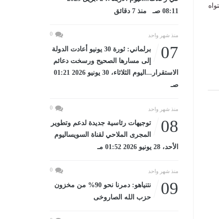
واه
08:11 صـ منذ 7 دقائق
0
منذ شهر واحد
07
برلماني: ثورة 30 يونيو أعادت الدولة
إلى مسارها الصحيح ورسخت دعائم
الاستقرار...اليوم الثلاثاء، 30 يونيو 2026 01:21
صـ
0
منذ شهر واحد
08
توجيهات رئاسية جديدة لدعم وتطوير
المجرى الملاحي لقناة السويساليوم
الأحد، 28 يونيو 2026 01:52 مـ
0
منذ شهر واحد
09
نتنياهو: دمرنا نحو 90% من مخزون
حزب الله الصاروخى