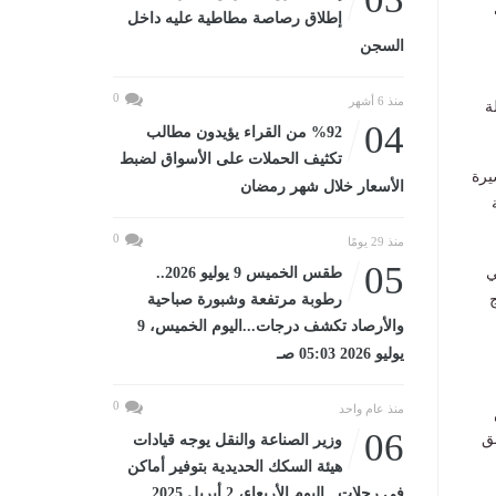
إطلاق رصاصة مطاطية عليه داخل
السجن
0
منذ 6 أشهر
ة
04
%92 من القراء يؤيدون مطالب
تكثيف الحملات على الأسواق لضبط
يرة
الأسعار خلال شهر رمضان
0
منذ 29 يومًا
05
ي
طقس الخميس 9 يوليو 2026..
رطوبة مرتفعة وشبورة صباحية
والأرصاد تكشف درجات...اليوم الخميس، 9
يوليو 2026 05:03 صـ
0
منذ عام واحد
06
ق
وزير الصناعة والنقل يوجه قيادات
هيئة السكك الحديدية بتوفير أماكن
في رحلات...اليوم الأربعاء، 2 أبريل 2025