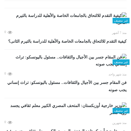
غير مصنف
0
منذ 7 أشهر
كيفية التقدم للالتحاق بالجامعات الخاصة والأهلية للدراسة بالتيرم الثانى؟
غير مصنف
0
منذ شهر واحد
فن المقام جسر بين الأجيال والثقافات.. مسئول باليونسكو: تراث إنساني
يجب صونه
غير مصنف
0
منذ شهرين