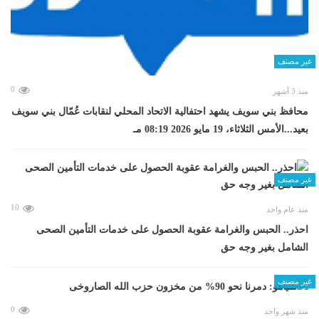
غير مصنف
0
منذ 3 أشهر
محافظ بني سويف يشهد احتفالية الاتحاد المحلي لنقابات عُمّال بني سويف
بعيد...الأمس الثلاثاء، 19 مايو 2026 08:19 مـ
غير مصنف
10
منذ عام واحد
احذر.. الحبس والغرامة عقوبة الحصول على خدمات التأمين الصحى
الشامل بغير وجه حق
غير مصنف
0
منذ شهر واحد