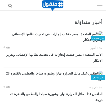
إذهب
الى
المحتوى
أخبار متداوَلة
غير مصنف
0
منذ 9 أشهر
الأمم المتحدة: مصر حققت إنجازات فى تحديث نظامها الإحصائى وتعزيز
الابتكار
غير مصنف
0
منذ عام واحد
الطقس غدا.. مائل للحرارة نهارا وشبورة صباحا والعظمى بالقاهرة 28
درجة