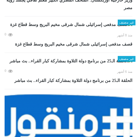
وزير خارجية أوزبكستان: المتحف المصري الكبير معلم ثقافي يجسد رؤية
مصر
غير مصنف
0
منذ 8 أشهر
قصف مدفعى إسرائيلى شمال شرقى مخيم البريج وسط قطاع غزة
غير مصنف
0
منذ 6 أشهر
الحلقة الـ25 من برنامج دولة التلاوة بمشاركة كبار القراء.. بث مباشر