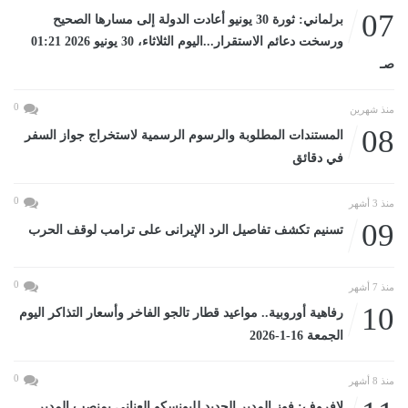
07
برلماني: ثورة 30 يونيو أعادت الدولة إلى مسارها الصحيح
ورسخت دعائم الاستقرار...اليوم الثلاثاء، 30 يونيو 2026 01:21
صـ
0
منذ شهرين
08
المستندات المطلوبة والرسوم الرسمية لاستخراج جواز السفر
في دقائق
0
منذ 3 أشهر
09
تسنيم تكشف تفاصيل الرد الإيرانى على ترامب لوقف الحرب
0
منذ 7 أشهر
10
رفاهية أوروبية.. مواعيد قطار تالجو الفاخر وأسعار التذاكر اليوم
الجمعة 16-1-2026
0
منذ 8 أشهر
لافروف: فوز المدير الجديد لليونسكو العنانى بمنصب المدير