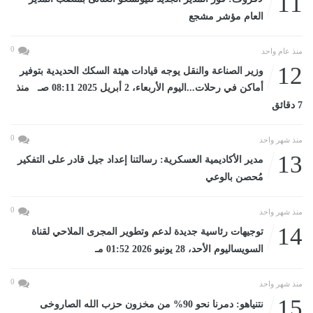
11
العام مؤشر مشجع
0
منذ عام واحد
12
وزير الصناعة والنقل يوجه قيادات هيئة السكك الحديدية بتوفير
أماكن في رحلات...اليوم الأربعاء، 2 أبريل 2025 08:11 صـ منذ
7 دقائق
0
منذ شهر واحد
13
مدير الأكاديمية العسكرية: رسالتنا إعداد جيل قادر على التفكير
مُحصن بالوعي
0
منذ شهر واحد
14
توجيهات رئاسية جديدة لدعم وتطوير المجرى الملاحي لقناة
السويساليوم الأحد، 28 يونيو 2026 01:52 مـ
0
منذ شهر واحد
15
نتنياهو: دمرنا نحو 90% من مخزون حزب الله الصاروخى