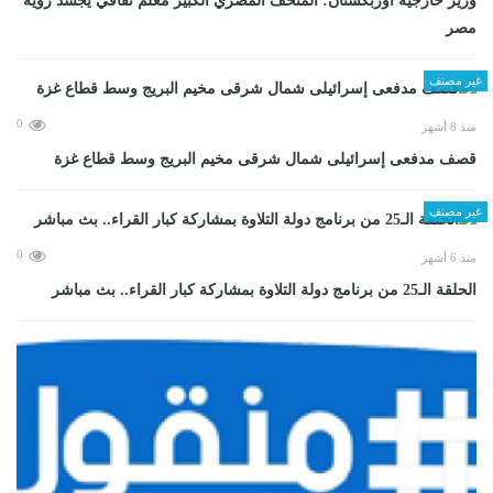
وزير خارجية أوزبكستان: المتحف المصري الكبير معلم ثقافي يجسد رؤية
مصر
غير مصنف
0
منذ 8 أشهر
قصف مدفعى إسرائيلى شمال شرقى مخيم البريج وسط قطاع غزة
غير مصنف
0
منذ 6 أشهر
الحلقة الـ25 من برنامج دولة التلاوة بمشاركة كبار القراء.. بث مباشر