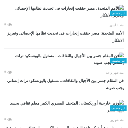
غير مصنف
0
منذ 9 أشهر
الأمم المتحدة: مصر حققت إنجازات فى تحديث نظامها الإحصائى وتعزيز
الابتكار
غير مصنف
0
منذ شهر واحد
فن المقام جسر بين الأجيال والثقافات.. مسئول باليونسكو: تراث إنساني
يجب صونه
غير مصنف
0
منذ شهرين