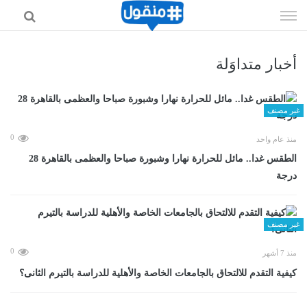
إذهب
الى
المحتوى
أخبار متداوَلة
غير مصنف
0
منذ عام واحد
الطقس غدا.. مائل للحرارة نهارا وشبورة صباحا والعظمى بالقاهرة 28
درجة
غير مصنف
0
منذ 7 أشهر
كيفية التقدم للالتحاق بالجامعات الخاصة والأهلية للدراسة بالتيرم الثانى؟